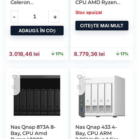
Celeron
CPU AMD Ryzen
N5105/N5095 4-
V1000 series
Stoc epuizat
core/4-thread
V1500B
Processor
CITEȘTE MAI MULT
ADAUGĂ ÎN COȘ
Prețul inițial a fost: 3.650,09 lei.
Prețul curent este: 3.018,46 lei.
Prețul inițial a fost: 10.53
Prețul curent
3.018,46
lei
8.779,36
lei
17%
17%
Nas Qnap 873A 8-
Nas Qnap 433 4-
Bay, CPU Amd
Bay, CPU ARM