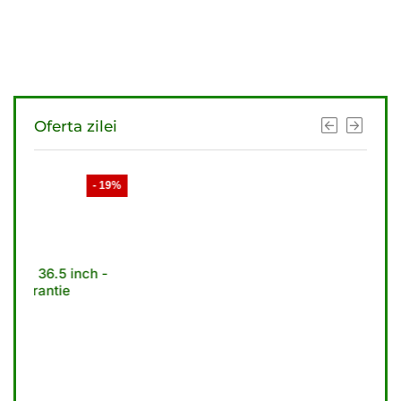
Oferta zilei
- 19%
- 21%