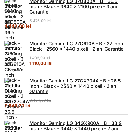
Monitor Gaming LG 37G800A - B - 36.5
inch - Black - 3840 x 2160 pixeli - 3 ani
Garantie
5.476,00
lei
Prețul inițial a fost: 5.476,00 lei.
Prețul curent este: 4.440,00 lei.
4.440,00
lei
Monitor Gaming LG 27G610A - B - 27 inch -
Black - 2560 x 1440 pixeli - 2 ani Garantie
1.406,00
lei
Prețul inițial a fost: 1.406,00 lei.
Prețul curent este: 1.110,00 lei.
1.110,00
lei
Monitor Gaming LG 27GX704A - B - 26.5
inch - Black - 2560 x 1440 pixeli - 3 ani
Garantie
3.404,00
lei
Prețul inițial a fost: 3.404,00 lei.
Prețul curent este: 2.945,20 lei.
2.945,20
lei
Monitor Gaming LG 34GX900A - B - 33.9
inch - Black - 3440 x 1440 pixeli - 2 ani