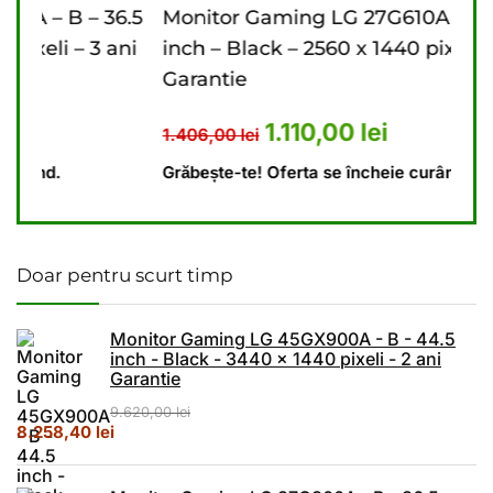
6.5
Monitor Gaming LG 27G610A – B – 27
Mon
ani
inch – Black – 2560 x 1440 pixeli – 2 ani
inch
Garantie
Gar
476,00 lei.
ent este: 4.440,00 lei.
Prețul inițial a fost: 1.406,00 l
Prețul curent este: 1
1.110,00
lei
1.406,00
lei
9.6
Grăbește-te! Oferta se încheie curând.
Grăb
Doar pentru scurt timp
Monitor Gaming LG 45GX900A - B - 44.5
inch - Black - 3440 x 1440 pixeli - 2 ani
Garantie
9.620,00
lei
Prețul inițial a fost: 9.620,00 lei.
Prețul curent este: 8.258,40 lei.
8.258,40
lei