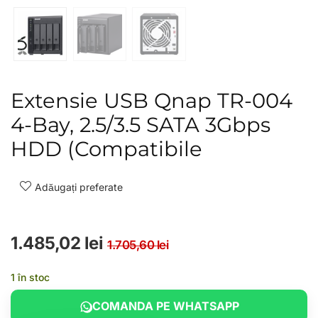
Extensie USB Qnap TR-004
4-Bay, 2.5/3.5 SATA 3Gbps
HDD (Compatibile
Adăugați preferate
Prețul inițial a fost
Prețul curent este: 
1.485,02
lei
1.705,60
lei
1 în stoc
COMANDA PE WHATSAPP