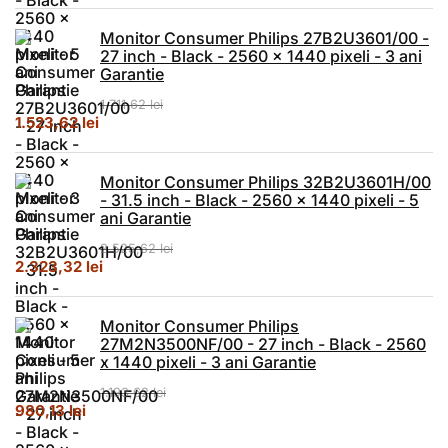
Monitor Consumer Philips 27B2U3601/00 -
27 inch - Black - 2560 x 1440 pixeli - 3 ani
Garantie
1.711,62
lei
Prețul inițial a fost: 1.711,62 lei.
Prețul curent este: 1.523,62 lei.
1.523,62
lei
Monitor Consumer Philips 32B2U3601H/00
- 31.5 inch - Black - 2560 x 1440 pixeli - 5
ani Garantie
2.525,62
lei
Prețul inițial a fost: 2.525,62 lei.
Prețul curent este: 2.323,32 lei.
2.323,32
lei
Monitor Consumer Philips
27M2N3500NF/00 - 27 inch - Black - 2560
x 1440 pixeli - 3 ani Garantie
1.193,62
lei
Prețul inițial a fost: 1.193,62 lei.
Prețul curent este: 980,13 lei.
980,13
lei