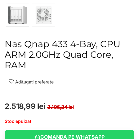
Nas Qnap 433 4-Bay, CPU
ARM 2.0GHz Quad Core,
RAM
Adăugați preferate
Prețul inițial a fost
Prețul curent este: 
2.518,99
lei
3.106,24
lei
Stoc epuizat
COMANDA PE WHATSAPP