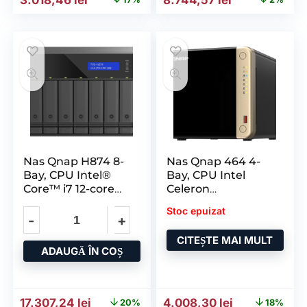
Nas Qnap H874 8-
Nas Qnap 464 4-
Bay, CPU Intel®
Bay, CPU Intel
Core™ i7 12-core
Celeron
20-thread
N5105/N5095 4-
Stoc epuizat
core/4-thread
Processor
CITEȘTE MAI MULT
ADAUGĂ ÎN COȘ
Prețul inițial a fost: 21.754,77 lei.
Prețul curent este: 17.307,24 lei.
Prețul inițial a fost: 4.888
Prețul curent
17.307,24
lei
4.008,30
lei
20%
18%