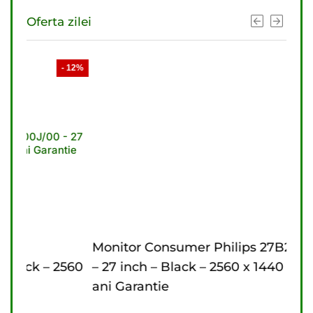
Oferta zilei
- 12%
- 11%
Monitor Consumer Philips 27B2U3601/00
Mon
560
– 27 inch – Black – 2560 x 1440 pixeli – 3
inch
ani Garantie
Gar