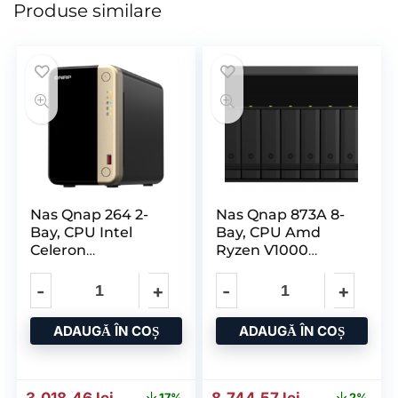
Produse similare
Nas Qnap 264 2-
Nas Qnap 873A 8-
Bay, CPU Intel
Bay, CPU Amd
Celeron
Ryzen V1000
N5105/N5095 4-
Series V1500B
core/4-thread
Processor
ADAUGĂ ÎN COȘ
ADAUGĂ ÎN COȘ
Prețul inițial a fost: 3.645,58 lei.
Prețul curent este: 3.018,46 lei.
Prețul inițial a fost: 8.939
Prețul curent
3.018,46
lei
8.744,57
lei
17%
2%