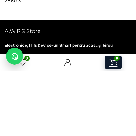
A.W.P.S Store
Electronice, IT & Device-uri Smart pentru acasă și birou
ANDIMA W.P. SOLUTIONS SRL
0
0
Str. Mihai Viteazu nr. 25, Seini, Maramureș, România
CUI 38528411
J24/1930/23.11.2017
Email:
contact@awps-store.ro
Program suport: Luni–Vineri, 09:00–17:00
Utile
Contact
Catalog produse