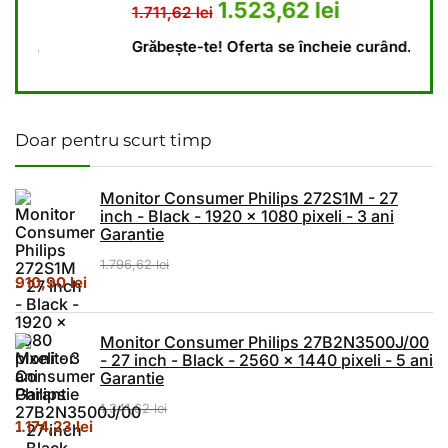
41,62 lei.
 este: 1.174,23 lei.
Prețul inițial a fost: 1.711,62 lei.
Prețul curent este: 
1.523,62
lei
1.711,62
lei
1.79
Grăbește-te! Oferta se încheie curând.
Grăb
Doar pentru scurt timp
Monitor Consumer Philips 272S1M - 27
inch - Black - 1920 x 1080 pixeli - 3 ani
Garantie
1.796,62
lei
Prețul inițial a fost: 1.796,62 lei.
Prețul curent este: 910,90 lei.
910,90
lei
Monitor Consumer Philips 27B2N3500J/00
- 27 inch - Black - 2560 x 1440 pixeli - 5 ani
Garantie
1.341,62
lei
Prețul inițial a fost: 1.341,62 lei.
Prețul curent este: 1.174,23 lei.
1.174,23
lei