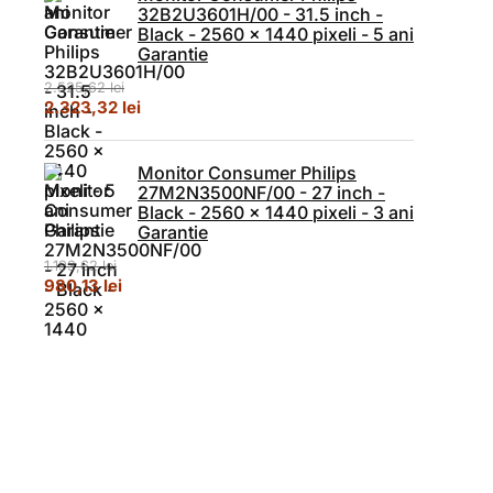
32B2U3601H/00 - 31.5 inch -
Black - 2560 x 1440 pixeli - 5 ani
Garantie
2.525,62
lei
Prețul inițial a fost: 2.525,62 lei.
Prețul curent este: 2.323,32 lei.
2.323,32
lei
Monitor Consumer Philips
27M2N3500NF/00 - 27 inch -
Black - 2560 x 1440 pixeli - 3 ani
Garantie
1.193,62
lei
Prețul inițial a fost: 1.193,62 lei.
Prețul curent este: 980,13 lei.
980,13
lei