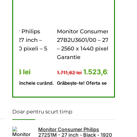
s
Monitor Consumer Philips
Monitor C
 –
27B2U3601/00 – 27 inch – Black
272S1M – 2
 – 5
– 2560 x 1440 pixeli – 3 ani
x 1080 pixe
Garantie
1.796,62
lei
a fost: 1.341,62 lei.
ețul curent este: 1.174,23 lei.
Prețul inițial a fost: 1.711,62 l
Prețul curent est
1.523,62
lei
1.711,62
lei
Grăbește-te!
 curând.
Grăbește-te! Oferta se încheie curând.
Doar pentru scurt timp
Monitor Consumer Philips
272S1M - 27 inch - Black - 1920