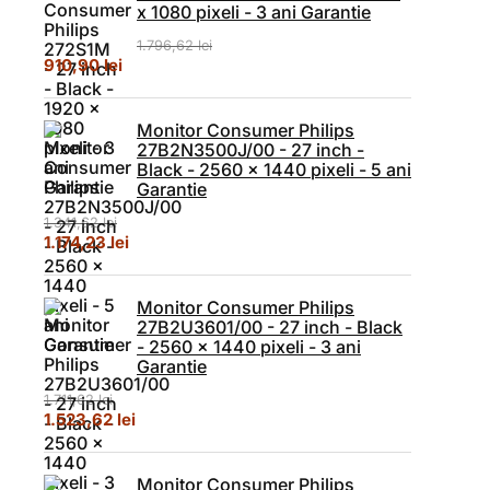
x 1080 pixeli - 3 ani Garantie
1.796,62
lei
Prețul inițial a fost: 1.796,62 lei.
Prețul curent este: 910,90 lei.
910,90
lei
Monitor Consumer Philips
27B2N3500J/00 - 27 inch -
Black - 2560 x 1440 pixeli - 5 ani
Garantie
1.341,62
lei
Prețul inițial a fost: 1.341,62 lei.
Prețul curent este: 1.174,23 lei.
1.174,23
lei
Monitor Consumer Philips
27B2U3601/00 - 27 inch - Black
- 2560 x 1440 pixeli - 3 ani
Garantie
1.711,62
lei
Prețul inițial a fost: 1.711,62 lei.
Prețul curent este: 1.523,62 lei.
1.523,62
lei
Monitor Consumer Philips