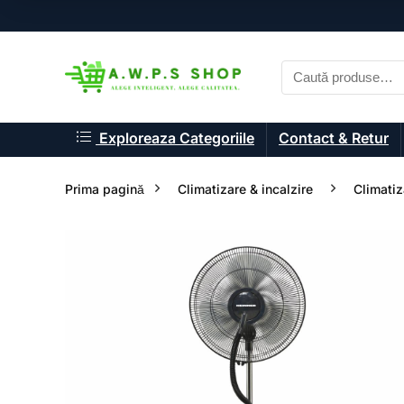
Exploreaza Categoriile
Contact & Retur
Prima pagină
Climatizare & incalzire
Climatiz
- 12%
- 11%