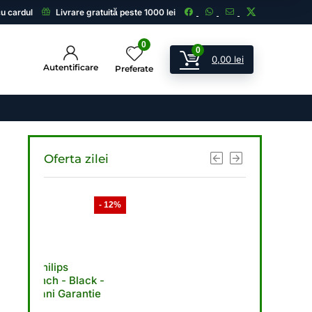
cu cardul
Livrare gratuită peste 1000 lei
0
0
0,00
lei
Autentificare
Preferate
Oferta zilei
- 12%
- 11%