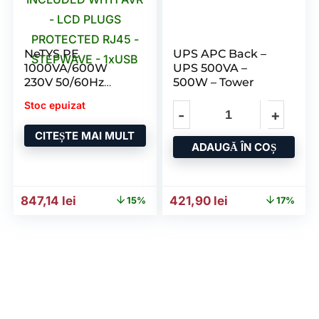
NeTYS PE
UPS APC Back –
1000VA/600W
UPS 500VA –
230V 50/60Hz
500W – Tower
BATTERY
Stoc epuizat
INCLUDED WITH
AVR – LCD PLUGS
CITEȘTE MAI MULT
PROTECTED RJ45
ADAUGĂ ÎN COȘ
– STEPWAVE –
1xUSB
Prețul inițial a fost: 991,70 lei.
Prețul curent este: 847,14 lei.
Prețul inițial a fost: 511,28
Prețul curent es
847,14
lei
421,90
lei
15%
17%