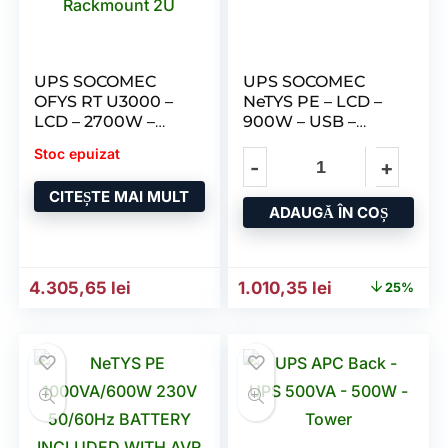
UPS SOCOMEC
UPS SOCOMEC
OFYS RT U3000 –
NeTYS PE – LCD –
LCD – 2700W –
900W – USB –
USB – Rackmount
Tower
Stoc epuizat
2U
CITEȘTE MAI MULT
ADAUGĂ ÎN COȘ
Prețul inițial a fost: 1.354,
Prețul curent 
4.305,65
lei
1.010,35
lei
25%