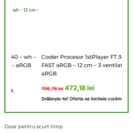
h –
Cooler Procesor 1stPlayer FT 360 – bk
Coo
B
FAST aRGB – 12 cm – 3 ventilatoare –
cm 
aRGB
10 lei.
este: 448,69 lei.
646
Prețul inițial a fost: 706,76 lei.
Prețul curent este: 472
472,18
lei
706,76
lei
Grăb
Grăbește-te! Oferta se încheie curând.
Doar pentru scurt timp