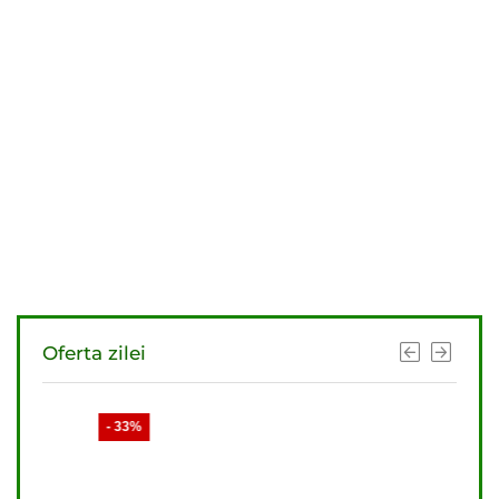
Oferta zilei
- 33%
- 33%