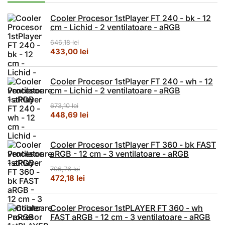
Cooler Procesor 1stPlayer FT 240 - bk - 12
cm - Lichid - 2 ventilatoare - aRGB
646,18
lei
Prețul inițial a fost: 646,18 lei.
Prețul curent este: 433,00 lei.
433,00
lei
Cooler Procesor 1stPlayer FT 240 - wh - 12
cm - Lichid - 2 ventilatoare - aRGB
673,10
lei
Prețul inițial a fost: 673,10 lei.
Prețul curent este: 448,69 lei.
448,69
lei
Cooler Procesor 1stPlayer FT 360 - bk FAST
aRGB - 12 cm - 3 ventilatoare - aRGB
706,76
lei
Prețul inițial a fost: 706,76 lei.
Prețul curent este: 472,18 lei.
472,18
lei
Cooler Procesor 1stPLAYER FT 360 - wh
FAST aRGB - 12 cm - 3 ventilatoare - aRGB