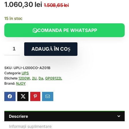
Prețul inițial a fost
Prețul curent este:
1.060,30
lei
1.508,65
lei
15 în stoc
COMANDA PE WHATSAPP
ADAUGĂ ÎN COȘ
SKU:
UPLI-LI200CO-AZ01B
Categorie
UPS
Etichete
1200W
,
2U
,
Da
,
GP09122L
Brand:
NJOY
Descriere
Informații suplimentare