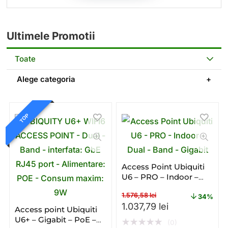
Ultimele Promotii
Toate
Alege categoria
TOP
Access Point Ubiquiti
U6 – PRO – Indoor –
Dual – Band – Gigabit
1.576,58
lei
34%
Prețul inițial a fost: 1.576,
Prețul curent 
1.037,79
lei
Access point Ubiquiti
U6+ – Gigabit – PoE –
★
★
★
★
★
(0)