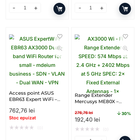
Access point Ubiquiti Nano Station LOCO5AC; MIMO 5
Router Ubiquiti UniFi Dream
Access point ASUS
Range Extender
EBR63 Expert WiFi –
Mercusys ME80X –
Gigabit – Dual – band –
Gigabit – Dual – band –
762,76
lei
WiFi 6 – AX
276,76
lei
WI – FI
30%
Stoc epuizat
Prețul inițial a fost: 276,76
Prețul curent e
192,40
lei
★
★
★
★
★
(0)
★
★
★
★
★
(0)