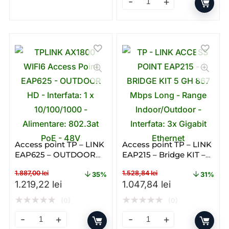
Range Extender Mercusys ME
Access point TP – LINK
Access point TP – LINK
EAP625 – OUTDOOR
EAP215 – Bridge KIT –
HD – Poe – Dual – band
Gigabit – PoE – Single –
1.887,00
lei
1.528,84
lei
– WiFi 6 – AX
Band – WI – FI
35%
31%
Prețul inițial a fost: 1.887,00 lei.
Prețul curent este: 1.219,22 lei.
Prețul inițial a fost: 1.528
Prețul curent 
1.219,22
lei
1.047,84
lei
★
★
★
★
★
★
★
★
★
★
(0)
(0)
Access point TP – LINK EAP625 – OUTDOOR HD – Poe – 
Access point TP – LINK EAP2