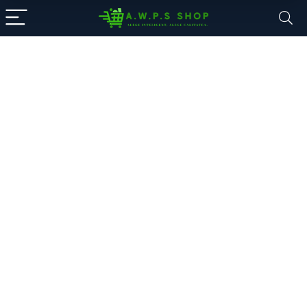
A.W.P.S. Shop
Componente PC, Electronice și
accesorii
Alege din mii de electronice: smartphone-uri,
laptopuri, sisteme desktop și echipamente de
supraveghere.
Oferte noi, livrare rapidă și garanția unui magazin de
încredere.