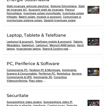
Statii incarcare vehicule electrice
,
Sisteme fotovoltaice
,
Statii
de incarcare AC
,
Accesorii statii de incarcare
,
Panouri
fotovoltaice
,
Invertoare solare monofazate
,
Invertoare solare
trifazate
,
Baterii solare, module si accesorii
,
Comunicare si
monitorizare sisteme solare
,
Garantii invertoare solare
Laptop, Tablete & Telefoane
Laptopuri & accesorii
,
Telefoane mobile & accesorii
,
Tablete
,
Wearables
,
Gadgeturi
,
Laptopuri
,
Memorii RAM laptop
,
Genti
laptop
,
Incarcatoare laptop
,
Stand & Cooling pad
…
PC, Periferice & Software
Componente PC
,
Desktop PC & Monitoare
,
Imprimante,
Scanere & Consumabile
,
Periferice PC
,
Retelistica
,
Servere,
Componente & UPS
,
Imprimante 3D
,
Conectica
,
Videoconferinta
,
Placi video
…
Securitate
Supraveghere video analog
,
Supraveghere video IP
,
Protectie la efractie
,
Interfonie
,
Control acces
,
Detectie