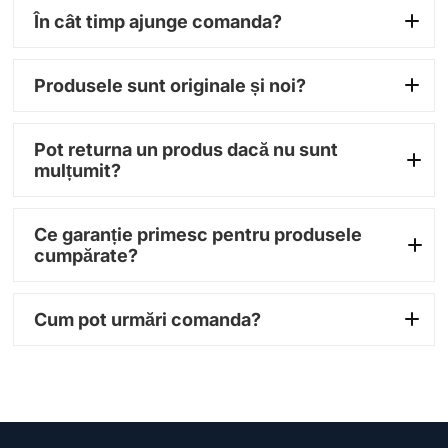
În cât timp ajunge comanda?
1–3 zile
Produsele sunt originale și noi?
lucrătoare
100% originale
Pot returna un produs dacă nu sunt
mulțumit?
14 zile
Ce garanție primesc pentru produsele
cumpărate?
garanție între 12 și 36
Cum pot urmări comanda?
luni