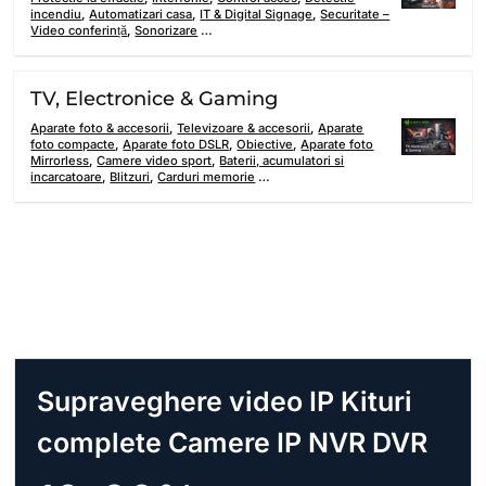
incendiu
,
Automatizari casa
,
IT & Digital Signage
,
Securitate –
Video conferință
,
Sonorizare
…
TV, Electronice & Gaming
Aparate foto & accesorii
,
Televizoare & accesorii
,
Aparate
foto compacte
,
Aparate foto DSLR
,
Obiective
,
Aparate foto
Mirrorless
,
Camere video sport
,
Baterii, acumulatori si
incarcatoare
,
Blitzuri
,
Carduri memorie
…
Supraveghere video IP Kituri
complete Camere IP NVR DVR