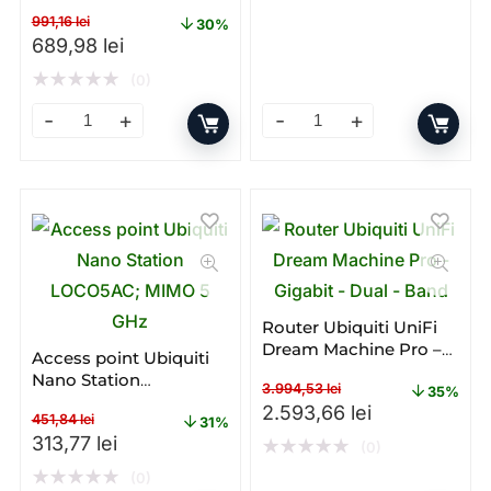
Dual – band – WI – FI
991,16
lei
30%
Prețul inițial a fost: 991,16 lei.
Prețul curent este: 689,98 lei.
689,98
lei
★
★
★
★
★
(0)
Access point Ubiquiti U6+ – Gigabit – PoE – Dual – band
Access Point Ubiquiti U6 – 
Router Ubiquiti UniFi
Dream Machine Pro –
Access point Ubiquiti
Gigabit – Dual – Band
Nano Station
3.994,53
lei
35%
LOCO5AC; MIMO 5 GHz
Prețul inițial a fost: 3.994
Prețul curent
2.593,66
lei
451,84
lei
31%
Prețul inițial a fost: 451,84 lei.
Prețul curent este: 313,77 lei.
313,77
lei
★
★
★
★
★
(0)
★
★
★
★
★
(0)