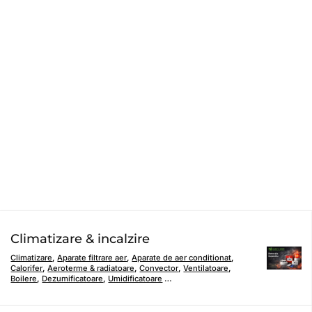
Climatizare & incalzire
Climatizare
,
Aparate filtrare aer
,
Aparate de aer conditionat
,
Calorifer
,
Aeroterme & radiatoare
,
Convector
,
Ventilatoare
,
Boilere
,
Dezumificatoare
,
Umidificatoare
…