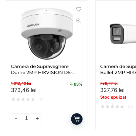
Camera de Supraveghere
Camera de Sup
Dome 2MP HIKVISION DS-
Bullet 2MP HIK
2CE50DF3T-VPLSZE(2.8-
2CE19DF3T-LSZ
1.013,40
lei
786,77
lei
12MM), Lentila Varifocala: 2.8-
Lentila Varifoc
63%
Prețul inițial a fost: 1.013,40 lei.
Prețul curent este: 373,46 lei.
Prețul inițial a
Preț
373,46
lei
327,76
lei
12mm
Stoc epuizat
★
★
★
★
★
(0)
★
★
★
★
★
(0)
Camera de Supraveghere Dome 2MP HIKVISION DS-2CE