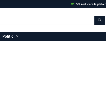
5% reducere la plata 
Politici
C, Electronice și accesor
onice: smartphone-uri, laptopuri, sisteme desktop
ă și garanția unui magazin de încredere.