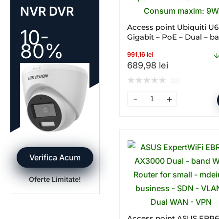
NVR DVR
Access point Ubiquiti U6
10-
Gigabit – PoE – Dual – b
80%
WI – FI
991,16
lei
Prețul inițial a fost: 991
Prețul curen
689,98
lei
★
★
★
★
★
(0)
Access point Ubiquiti U6+
Verifica Acum
Oferte Limitate!
Access point ASUS EBR