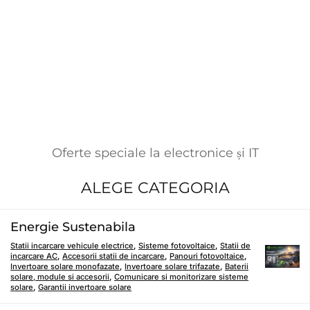
Oferte speciale la electronice și IT
ALEGE CATEGORIA
Energie Sustenabila
Statii incarcare vehicule electrice
,
Sisteme fotovoltaice
,
Statii de
incarcare AC
,
Accesorii statii de incarcare
,
Panouri fotovoltaice
,
Invertoare solare monofazate
,
Invertoare solare trifazate
,
Baterii
solare, module si accesorii
,
Comunicare si monitorizare sisteme
solare
,
Garantii invertoare solare