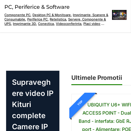
PC, Periferice & Software
Componente PC
,
Desktop PC & Monitoare
,
Imprimante, Scanere &
Consumabile
,
Periferice PC
,
Retelistica
,
Servere, Componente &
UPS
,
Imprimante 3D
,
Conectica
,
Videoconferinta
,
Placi video
…
Ultimele Promotii
Supravegh
ere video IP
TOP
Kituri
complete
Camere IP