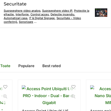
Securitate
Supraveghere video analog
,
Supraveghere video IP
,
Protectie la
efractie
,
Interfonie
,
Control acces
,
Detectie incendiu
,
Automatizari casa
,
IT & Digital Signage
,
Securitate – Video
conferință
,
Sonorizare
…
Toate
Populare
Best rated
Access Point Ubiquiti U6 –
Access poi