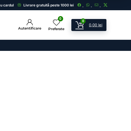
cu cardul
Livrare gratuită peste 1000 lei
0
0
0,00
lei
Autentificare
Preferate
ii
 și echipamente de supraveghere.