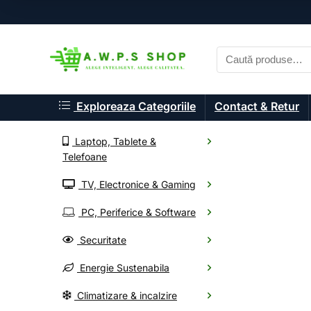
Exploreaza Categoriile
Contact & Retur
Laptop, Tablete &
Telefoane
TV, Electronice & Gaming
A.W.P.S. Shop
PC, Periferice & Software
Componente P
Securitate
Energie Sustenabila
Alege din mii de electr
Climatizare & incalzire
Oferte noi, livrare rapid