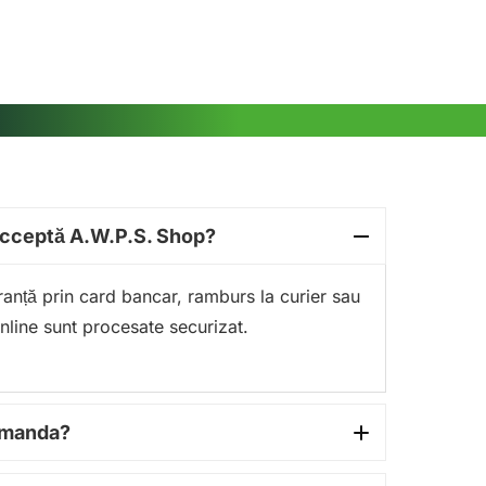
acceptă A.W.P.S. Shop?
guranță prin card bancar, ramburs la curier sau
online sunt procesate securizat.
comanda?