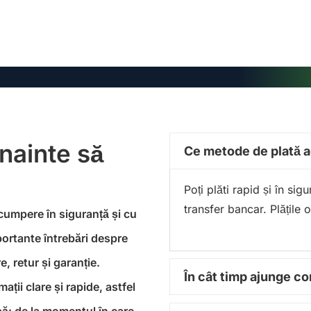
înainte să
Ce metode de plată 
Poți plăti rapid și în si
transfer bancar. Plățile 
 cumpere în siguranță și cu
portante întrebări despre
, retur și garanție.
În cât timp ajunge 
ții clare și rapide, astfel