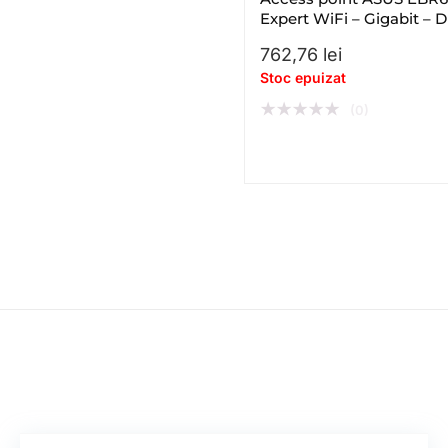
Expert WiFi – Gigabit – D
– band – WiFi 6 – AX
762,76
lei
Stoc epuizat
★
★
★
★
★
(0)