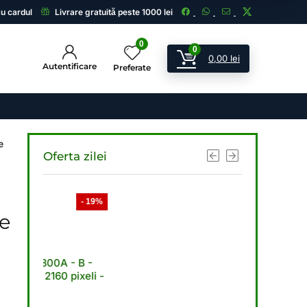
cu cardul
Livrare gratuită peste 1000 lei
0
0
0,00
lei
Autentificare
Preferate
e
Oferta zilei
- 19%
- 21%
re