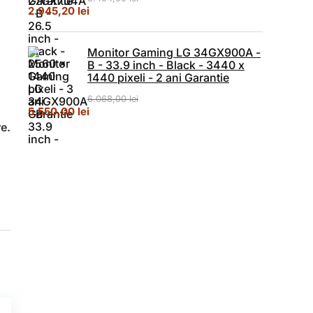
Prețul inițial a fost: 3.404,00 lei.
Prețul curent este: 2.945,20 lei.
2.945,20
lei
Monitor Gaming LG 34GX900A -
B - 33.9 inch - Black - 3440 x
1440 pixeli - 2 ani Garantie
6.068,00
lei
Prețul inițial a fost: 6.068,00 lei.
Prețul curent este: 5.550,00 lei.
5.550,00
lei
re.