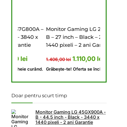
st: 897,28 lei.
: 638,89 lei.
800A –
Monitor Gaming LG 27G610A –
Monitor 
840 x
B – 27 inch – Black – 2560 x
– B – 44.5
ie
1440 pixeli – 2 ani Garantie
1440 pixel
 lei.
 a fost: 5.476,00 lei.
Prețul curent este: 4.440,00 lei.
Prețul inițial a fost: 1.406,00
Prețul curent este
1.110,00
lei
1.406,00
lei
9.620,00
lei
 curând.
Grăbește-te! Oferta se încheie curând.
Grăbește-te!
Doar pentru scurt timp
Monitor Gaming LG 45GX900A -
B - 44.5 inch - Black - 3440 x
1440 pixeli - 2 ani Garantie