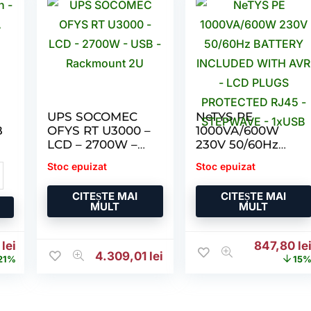
UPS SOCOMEC
NeTYS PE
B
OFYS RT U3000 –
1000VA/600W
LCD – 2700W –
230V 50/60Hz
USB –
BATTERY
Stoc epuizat
Stoc epuizat
Rackmount 2U
INCLUDED WITH
AVR – LCD
CITEȘTE MAI
CITEȘTE MAI
PLUGS
MULT
MULT
PROTECTED
RJ45 –
STEPWAVE –
23 lei.
țial a fost: 3.382,30 lei.
Prețul curent este: 2.682,29 lei.
Prețul iniț
9
lei
847,80
le
1xUSB
4.309,01
lei
21%
15