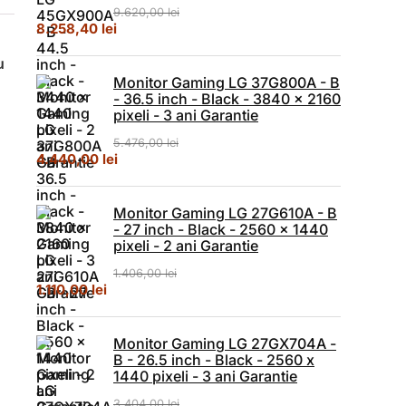
9.620,00
lei
Prețul inițial a fost: 9.620,00 lei.
Prețul curent este: 8.258,40 lei.
8.258,40
lei
u
Monitor Gaming LG 37G800A - B
- 36.5 inch - Black - 3840 x 2160
pixeli - 3 ani Garantie
5.476,00
lei
Prețul inițial a fost: 5.476,00 lei.
Prețul curent este: 4.440,00 lei.
4.440,00
lei
Monitor Gaming LG 27G610A - B
- 27 inch - Black - 2560 x 1440
pixeli - 2 ani Garantie
1.406,00
lei
Prețul inițial a fost: 1.406,00 lei.
Prețul curent este: 1.110,00 lei.
1.110,00
lei
Monitor Gaming LG 27GX704A -
B - 26.5 inch - Black - 2560 x
1440 pixeli - 3 ani Garantie
3.404,00
lei