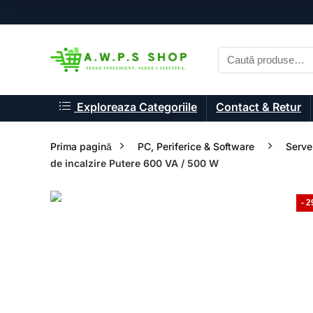
Exploreaza Categoriile
Contact & Retur
Prima pagină
PC, Periferice & Software
Serve
de incalzire Putere 600 VA / 500 W
- 
- 19%
- 21%