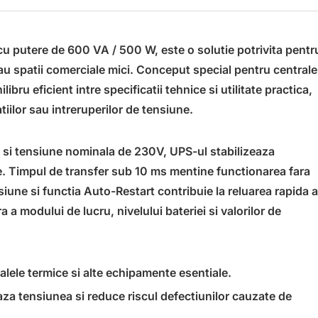
cu putere de 600 VA / 500 W, este o solutie potrivita pentr
au spatii comerciale mici. Conceput special pentru centrale
ibru eficient intre specificatii tehnice si utilitate practica,
tiilor sau intreruperilor de tensiune.
C si tensiune nominala de 230V, UPS-ul stabilizeaza
e. Timpul de transfer sub 10 ms mentine functionarea fara
nsiune si functia Auto-Restart contribuie la reluarea rapida a
a a modului de lucru, nivelului bateriei si valorilor de
alele termice si alte echipamente esentiale.
aza tensiunea si reduce riscul defectiunilor cauzate de