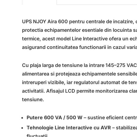
UPS NJOY Aira 600 pentru centrale de incalzire, 
protectia echipamentelor esentiale din locuinta s
termice, acest model Line Interactive ofera un echil
asigurand continuitatea functionarii in cazul varia
Cu plaja larga de tensiune la intrare 145–275 VA
alimentarea si protejeaza echipamentele sensibil
intreruperi vizibile, iar regulatorul automat de te
activitatii. Afisajul LCD permite monitorizarea clar
tensiune.
Putere 600 VA / 500 W
– sustine eficient centr
Tehnologie Line Interactive cu AVR
– stabilize
fluctuatii.