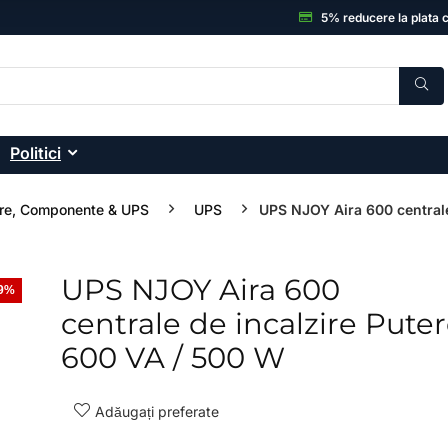
5% reducere la plata 
Politici
re, Componente & UPS
UPS
UPS NJOY Aira 600 central
UPS NJOY Aira 600
29%
- 14%
centrale de incalzire Pute
600 VA / 500 W
Adăugați preferate