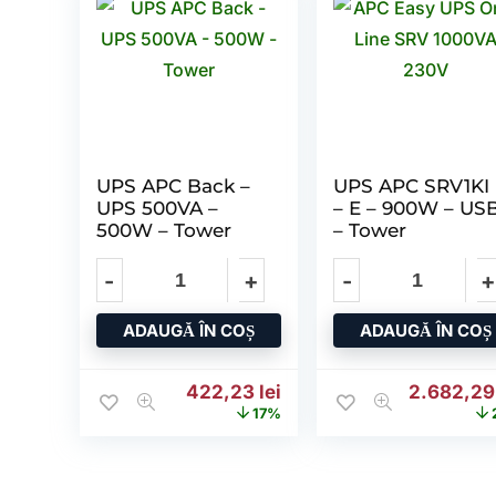
UPS APC Back –
UPS APC SRV1KI
UPS 500VA –
– E – 900W – US
500W – Tower
– Tower
ADAUGĂ ÎN COȘ
ADAUGĂ ÎN COȘ
Prețul inițial a fost: 511,68 lei.
Prețul curent este: 422,
Prețul ini
422,23
lei
2.682,2
17%