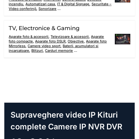
incendiu
,
Automatizari casa
,
IT & Digital Signage
,
Securitate –
Video conferință
,
Sonorizare
…
TV, Electronice & Gaming
Aparate foto & accesorii
,
Televizoare & accesorii
,
Aparate
foto compacte
,
Aparate foto DSLR
,
Obiective
,
Aparate foto
Mirrorless
,
Camere video sport
,
Baterii, acumulatori si
incarcatoare
,
Blitzuri
,
Carduri memorie
…
Supraveghere video IP Kituri
complete Camere IP NVR DVR