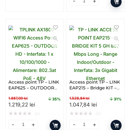
Range Extender Mercusys ME
Access point TP – LINK
Access point TP – LINK
EAP625 – OUTDOOR
EAP215 – Bridge KIT –
HD – Poe – Dual – band
Gigabit – PoE – Single –
1.887,00
lei
1.528,84
lei
– WiFi 6 – AX
Band – WI – FI
35%
31%
Prețul inițial a fost: 1.887,00 lei.
Prețul curent este: 1.219,22 lei.
Prețul inițial a fost: 1.528
Prețul curent 
1.219,22
lei
1.047,84
lei
★
★
★
★
★
★
★
★
★
★
(0)
(0)
Access point TP – LINK EAP625 – OUTDOOR HD – Poe – 
Access point TP – LINK EAP2