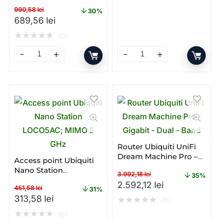
Dual – band – WI – FI
990,58
lei
30%
Prețul inițial a fost: 990,58 lei.
Prețul curent este: 689,56 lei.
689,56
lei
★
★
★
★
★
(0)
Access point Ubiquiti U6+ – Gigabit – PoE – Dual – band
Access Point Ubiquiti U6 – 
Router Ubiquiti UniFi
Dream Machine Pro –
Access point Ubiquiti
Gigabit – Dual – Band
Nano Station
3.992,18
lei
35%
LOCO5AC; MIMO 5 GHz
Prețul inițial a fost: 3.992,
Prețul curent 
2.592,12
lei
451,58
lei
31%
Prețul inițial a fost: 451,58 lei.
Prețul curent este: 313,58 lei.
313,58
lei
★
★
★
★
★
(0)
★
★
★
★
★
(0)