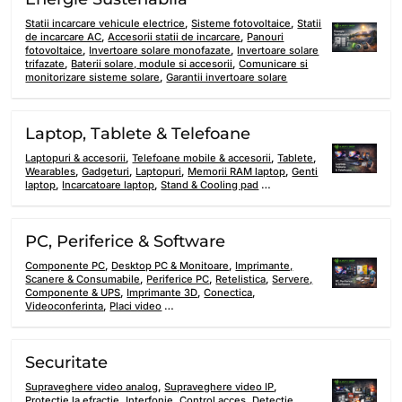
Statii incarcare vehicule electrice
,
Sisteme fotovoltaice
,
Statii
de incarcare AC
,
Accesorii statii de incarcare
,
Panouri
fotovoltaice
,
Invertoare solare monofazate
,
Invertoare solare
trifazate
,
Baterii solare, module si accesorii
,
Comunicare si
monitorizare sisteme solare
,
Garantii invertoare solare
Laptop, Tablete & Telefoane
Laptopuri & accesorii
,
Telefoane mobile & accesorii
,
Tablete
,
Wearables
,
Gadgeturi
,
Laptopuri
,
Memorii RAM laptop
,
Genti
laptop
,
Incarcatoare laptop
,
Stand & Cooling pad
…
PC, Periferice & Software
Componente PC
,
Desktop PC & Monitoare
,
Imprimante,
Scanere & Consumabile
,
Periferice PC
,
Retelistica
,
Servere,
Componente & UPS
,
Imprimante 3D
,
Conectica
,
Videoconferinta
,
Placi video
…
Securitate
Supraveghere video analog
,
Supraveghere video IP
,
Protectie la efractie
,
Interfonie
,
Control acces
,
Detectie