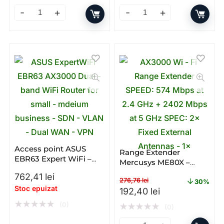
Access point Ubiquiti Nano Station LOCO5AC; MIMO 5
Router Ubiquiti UniFi Dream
Access point ASUS
Range Extender
EBR63 Expert WiFi –
Mercusys ME80X –
Gigabit – Dual – band –
Gigabit – Dual – band –
762,41
lei
WiFi 6 – AX
276,76
lei
WI – FI
30%
Stoc epuizat
Prețul inițial a fost: 276,76
Prețul curent e
192,40
lei
★
★
★
★
★
(0)
★
★
★
★
★
(0)