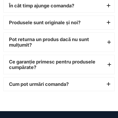
În cât timp ajunge comanda?
1–3 zile
Produsele sunt originale și noi?
lucrătoare
100% originale
Pot returna un produs dacă nu sunt
mulțumit?
14 zile
Ce garanție primesc pentru produsele
cumpărate?
garanție între 12 și 36
Cum pot urmări comanda?
luni