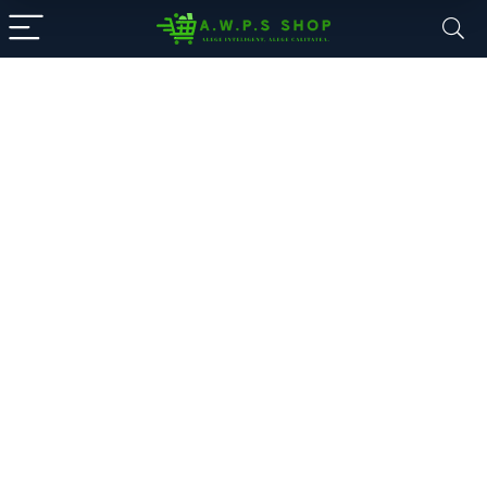
A.W.P.S. Shop
Componente PC, Electronice și
accesorii
Alege din mii de electronice: smartphone-uri,
laptopuri, sisteme desktop și echipamente de
supraveghere.
Oferte noi, livrare rapidă și garanția unui magazin de
încredere.