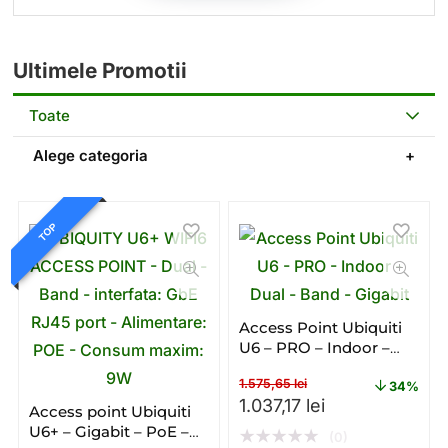
Ultimele Promotii
Toate
Alege categoria
TOP
Access Point Ubiquiti
U6 – PRO – Indoor –
Dual – Band – Gigabit
1.575,65
lei
34%
Prețul inițial a fost: 1.575,
Prețul curent es
1.037,17
lei
Access point Ubiquiti
U6+ – Gigabit – PoE –
★
★
★
★
★
(0)