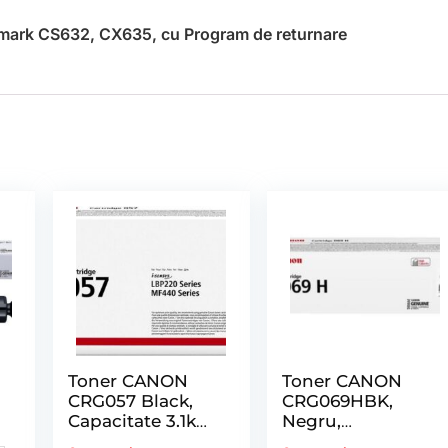
ark CS632, CX635, cu Program de returnare
Toner CANON
Toner CANON
CRG057 Black,
CRG069HBK,
Capacitate 3.1k
Negru,
Pagini, pentru
Capacitate 7600