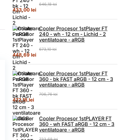
646,18
lei
Prețul inițial a fost: 646,18 lei.
Prețul curent este: 433,00 lei.
433,00
lei
Cooler Procesor 1stPlayer FT
240 - wh - 12 cm - Lichid - 2
ventilatoare - aRGB
673,10
lei
Prețul inițial a fost: 673,10 lei.
Prețul curent este: 448,69 lei.
448,69
lei
Cooler Procesor 1stPlayer FT
360 - bk FAST aRGB - 12 cm - 3
ventilatoare - aRGB
706,76
lei
Prețul inițial a fost: 706,76 lei.
Prețul curent este: 472,18 lei.
472,18
lei
Cooler Procesor 1stPLAYER FT
360 - wh FAST aRGB - 12 cm - 3
ventilatoare - aRGB
733,68
lei