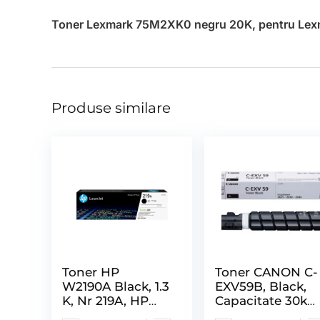
Toner Lexmark 75M2XK0 negru 20K, pentru Lexm
Produse similare
Toner HP
Toner CANON C-
W2190A Black, 1.3
EXV59B, Black,
K, Nr 219A, HP
Capacitate 30k
Laserjet Pro
Pagini, pentru Ir