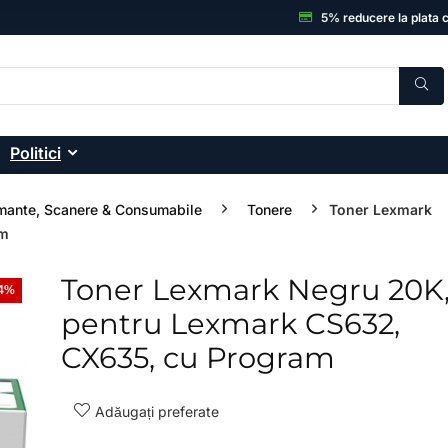
5% reducere la plata 
Politici
mante, Scanere & Consumabile
Tonere
Toner Lexmark
am
Toner Lexmark Negru 20K
14%
- 33%
pentru Lexmark CS632,
CX635, cu Program
Adăugați preferate