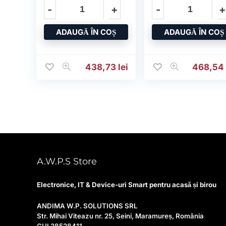
2625i/2630i/2645
.
ADAUGĂ ÎN COȘ
ADAUGĂ ÎN COȘ
438,73
lei
468,5
A.W.P.S Store
Electronice, IT & Device-uri Smart pentru acasă și birou
ANDIMA W.P. SOLUTIONS SRL
Str. Mihai Viteazu nr. 25, Seini, Maramureș, România