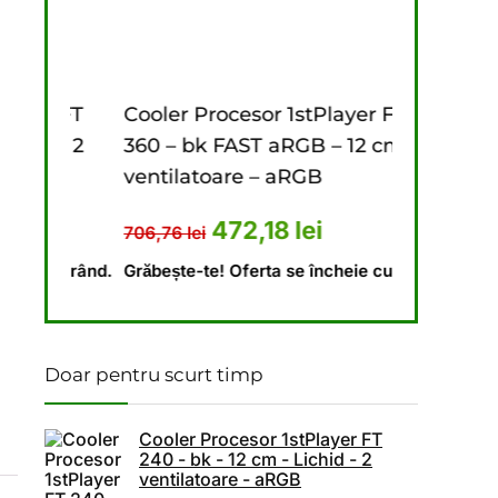
 fost: 2.626,10 lei.
ste: 2.254,45 lei.
 FT
Cooler Procesor 1stPlayer FT
Cooler Pro
 – 2
360 – bk FAST aRGB – 12 cm – 3
240 – bk – 
ventilatoare – aRGB
ventilatoa
 fost: 673,10 lei.
ul curent este: 448,69 lei.
Prețul inițial a fost: 706,76 lei
Prețul curent este: 
Pr
472,18
lei
4
706,76
lei
646,18
lei
 curând.
Grăbește-te! Oferta se încheie curând.
Grăbește-te!
Doar pentru scurt timp
Cooler Procesor 1stPlayer FT
240 - bk - 12 cm - Lichid - 2
ventilatoare - aRGB