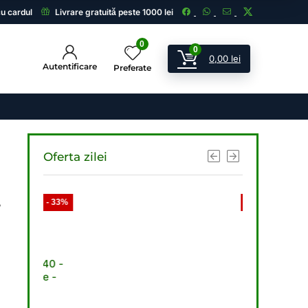
cu cardul
Livrare gratuită peste 1000 lei
0
0
0,00
lei
Autentificare
Preferate
Oferta zilei
,
- 33%
- 33%