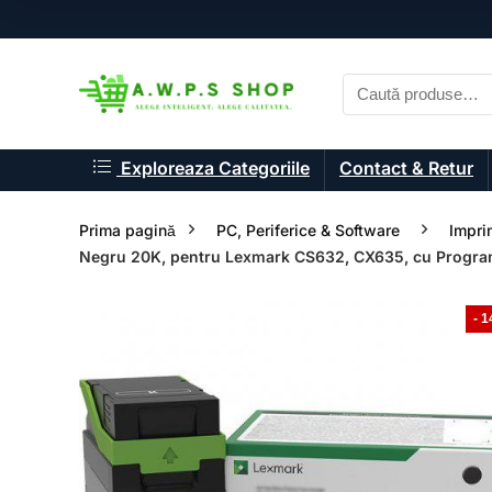
Exploreaza Categoriile
Contact & Retur
Prima pagină
PC, Periferice & Software
Impri
Negru 20K, pentru Lexmark CS632, CX635, cu Progr
- 
- 33%
- 33%