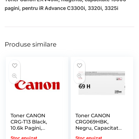
pagini, pentru iR Advance C3300i, 3320i, 3325i
Produse similare
Toner CANON
Toner CANON
CRG-T13 Black,
CRG069HBK,
10.6k Pagini,
Negru, Capacitate
pentru I-Sensys X
7600 Pagini,
Stoc epuizat
Stoc epuizat