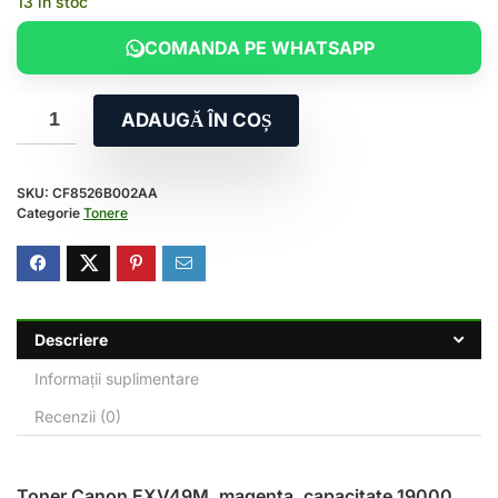
13 în stoc
COMANDA PE WHATSAPP
ADAUGĂ ÎN COȘ
SKU:
CF8526B002AA
Categorie
Tonere
Descriere
Informații suplimentare
Recenzii (0)
Toner Canon EXV49M, magenta, capacitate 19000