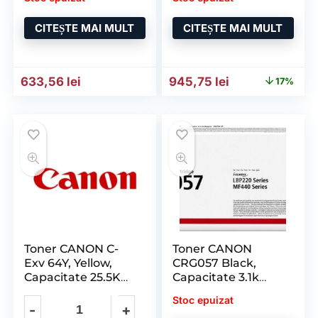
1440.
pentru I-Sensys
LBP673Cdw
CITEȘTE MAI MULT
CITEȘTE MAI MULT
Prețul inițial a fost: 1.134,
Prețul curent e
633,56
lei
945,75
lei
17%
Toner CANON C-
Toner CANON
Exv 64Y, Yellow,
CRG057 Black,
Capacitate 25.5K
Capacitate 3.1k
Pagini, pentru Ir
Pagini, pentru
Stoc epuizat
LBP223DW;