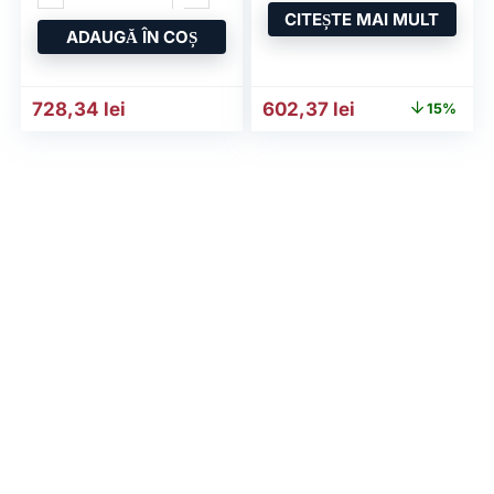
LBP226DW;
CITEȘTE MAI MULT
ADAUGĂ ÎN COȘ
Prețul inițial a fost: 711,91
Prețul curent e
728,34
lei
602,37
lei
15%