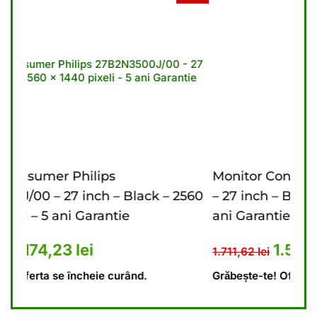
Monitor Consumer Philips 27B2U3601/00
 – 2560
– 27 inch – Black – 2560 x 1440 pixeli – 3
ani Garantie
 1.341,62 lei.
rent este: 1.174,23 lei.
Prețul inițial a fost: 1.711,62 
Prețul curent es
1.523,62
lei
1.711,62
lei
Grăbește-te! Oferta se încheie curând.