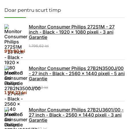
Doar pentru scurt timp
Monitor Consumer Philips 272S1M - 27
inch - Black - 1920 x 1080 pixeli - 3 ani
Garantie
1.796,62
lei
Prețul inițial a fost: 1.796,62 lei.
Prețul curent este: 910,90 lei.
910,90
lei
Monitor Consumer Philips 27B2N3500J/00
- 27 inch - Black - 2560 x 1440 pixeli - 5 ani
Garantie
1.341,62
lei
Prețul inițial a fost: 1.341,62 lei.
Prețul curent este: 1.174,23 lei.
1.174,23
lei
Monitor Consumer Philips 27B2U3601/00 -
27 inch - Black - 2560 x 1440 pixeli - 3 ani
Garantie
1.711,62
lei