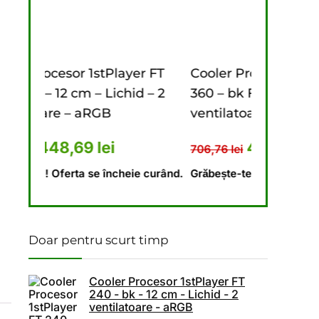
ayer FT
Cooler Procesor 1stPlayer FT
Cooler 
hid – 2
360 – bk FAST aRGB – 12 cm – 3
240 – b
ventilatoare – aRGB
ventil
i.
l a fost: 673,10 lei.
rețul curent este: 448,69 lei.
Prețul inițial a fost: 706,76
Prețul curent est
472,18
lei
706,76
lei
646,18
l
heie curând.
Grăbește-te! Oferta se încheie curând.
Grăbește
Doar pentru scurt timp
Cooler Procesor 1stPlayer FT
240 - bk - 12 cm - Lichid - 2
ventilatoare - aRGB