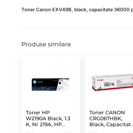
Toner Canon EXV49B, black, capacitate 36000 pa
Produse similare
Toner HP
Toner CANON
W2190A Black, 1.3
CRG067HBK,
K, Nr 219A, HP
Black, Capacitat
Laserjet Pro
3130 Pagini,