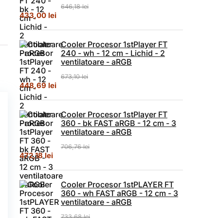
646,18
lei
Prețul inițial a fost: 646,18 lei.
Prețul curent este: 433,00 lei.
433,00
lei
Cooler Procesor 1stPlayer FT
240 - wh - 12 cm - Lichid - 2
ventilatoare - aRGB
673,10
lei
Prețul inițial a fost: 673,10 lei.
Prețul curent este: 448,69 lei.
448,69
lei
Cooler Procesor 1stPlayer FT
360 - bk FAST aRGB - 12 cm - 3
ventilatoare - aRGB
706,76
lei
Prețul inițial a fost: 706,76 lei.
Prețul curent este: 472,18 lei.
472,18
lei
Cooler Procesor 1stPLAYER FT
360 - wh FAST aRGB - 12 cm - 3
ventilatoare - aRGB
733,68
lei