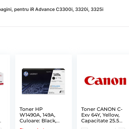
gini, pentru iR Advance C3300i, 3320i, 3325i
Toner HP
Toner CANON C-
W1490A, 149A,
Exv 64Y, Yellow,
e
Culoare: Black,
Capacitate 25.5K
Capacitate: 2.9k
Pagini, pentru Ir