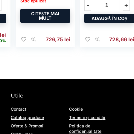
Stoc epuizat
Pagini,
Compatibilitate
CITEȘTE MAI
MULT
ADAUGĂ ÎN COȘ
nițial a fost: 665,62 lei.
Prețul curent este: 529,60 lei.
0
lei
726,75
lei
728,66
le
0%
Utile
Contact
Cookie
Catalog produse
Termeni și condiții
Oferte & Promoții
Politica de
confidențialitate