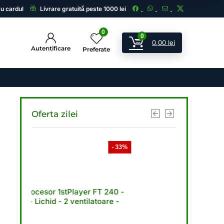
cu cardul
Livrare gratuită peste 1000 lei
0
0
0,00
lei
Autentificare
Preferate
Oferta zilei
- 33%
- 33%