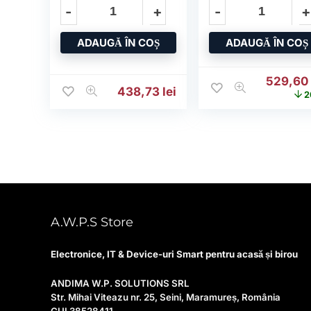
pentru LBP-631
ADAUGĂ ÎN COȘ
ADAUGĂ ÎN COȘ
Prețul i
529,6
438,73
lei
2
A.W.P.S Store
Electronice, IT & Device-uri Smart pentru acasă și birou
ANDIMA W.P. SOLUTIONS SRL
Str. Mihai Viteazu nr. 25, Seini, Maramureș, România