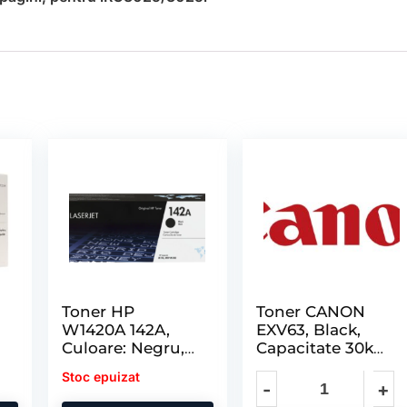
Toner HP
Toner CANON
W1420A 142A,
EXV63, Black,
Culoare: Negru,
Capacitate 30k
Capacitate: 950
Pagini, pentru
Stoc epuizat
t
Pagini,
IR2725/2730/2745
Compatibilitate
.