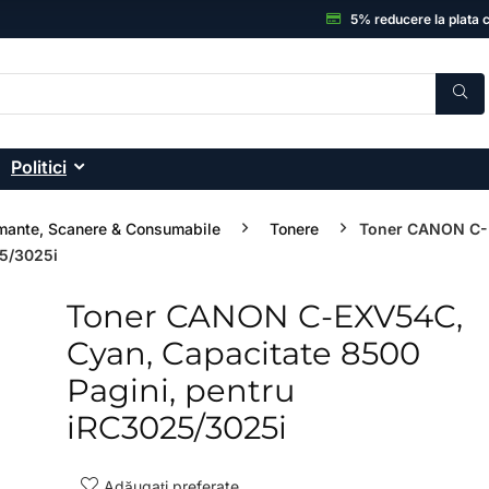
5% reducere la plata 
Politici
mante, Scanere & Consumabile
Tonere
Toner CANON C-
25/3025i
Toner CANON C-EXV54C,
- 14%
Cyan, Capacitate 8500
Pagini, pentru
iRC3025/3025i
Adăugați preferate