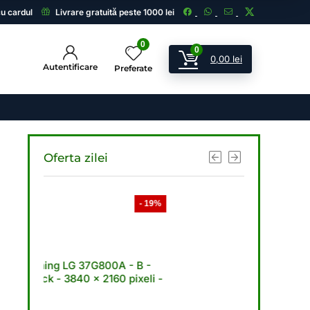
cu cardul
Livrare gratuită peste 1000 lei
0
0
0,00
lei
Autentificare
Preferate
Oferta zilei
- 19%
- 21%