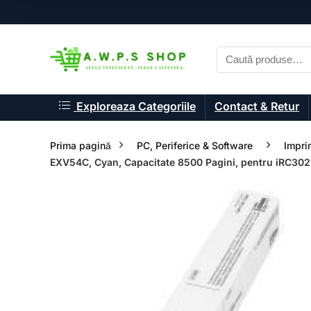
Exploreaza Categoriile
Contact & Retur
Prima pagină
PC, Periferice & Software
Impri
EXV54C, Cyan, Capacitate 8500 Pagini, pentru iRC30
- 19%
- 21%