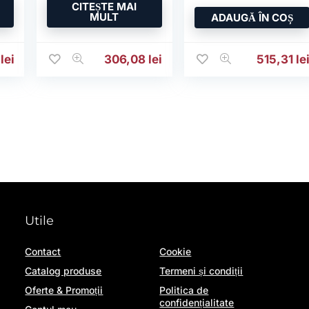
CITEȘTE MAI
MULT
ADAUGĂ ÎN COȘ
4
lei
306,08
lei
515,31
le
Utile
Contact
Cookie
Catalog produse
Termeni și condiții
Oferte & Promoții
Politica de
confidențialitate