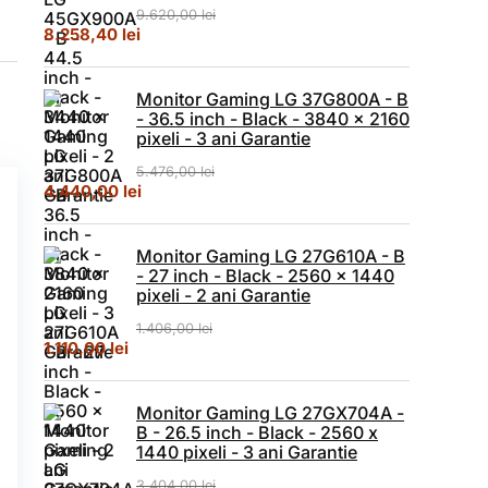
9.620,00
lei
Prețul inițial a fost: 9.620,00 lei.
Prețul curent este: 8.258,40 lei.
8.258,40
lei
Monitor Gaming LG 37G800A - B
- 36.5 inch - Black - 3840 x 2160
pixeli - 3 ani Garantie
5.476,00
lei
Prețul inițial a fost: 5.476,00 lei.
Prețul curent este: 4.440,00 lei.
4.440,00
lei
Monitor Gaming LG 27G610A - B
- 27 inch - Black - 2560 x 1440
pixeli - 2 ani Garantie
1.406,00
lei
Prețul inițial a fost: 1.406,00 lei.
Prețul curent este: 1.110,00 lei.
1.110,00
lei
Monitor Gaming LG 27GX704A -
B - 26.5 inch - Black - 2560 x
1440 pixeli - 3 ani Garantie
3.404,00
lei