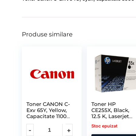
Produse similare
Toner CANON C-
Toner HP
Exv 65Y, Yellow,
CE255X, Black,
Capacitate 11000
12.5 K, Laserjet
Pagini, pentru Ir
Enterprise 500
Stoc epuizat
M525DN, Laserje