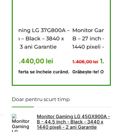
7G800A –
Monitor Gaming LG 27G610A –
Monito
 3840 x
B – 27 inch – Black – 2560 x
– B – 44
ntie
1440 pixeli – 2 ani Garantie
1440 pix
40 lei.
ial a fost: 5.476,00 lei.
Prețul curent este: 4.440,00 lei.
Prețul inițial a fost: 1.406,
Prețul curent es
lei
1.110,00
lei
1.406,00
lei
9.620,0
eie curând.
Grăbește-te! Oferta se încheie curând.
Grăbește-
Doar pentru scurt timp
Monitor Gaming LG 45GX900A -
B - 44.5 inch - Black - 3440 x
1440 pixeli - 2 ani Garantie