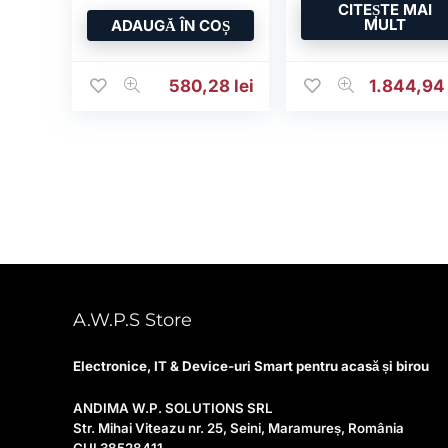
CITEȘTE MAI
MULT
ADAUGĂ ÎN COȘ
580,28
lei
1.844,9
A.W.P.S Store
Electronice, IT & Device-uri Smart pentru acasă și birou
ANDIMA W.P. SOLUTIONS SRL
Str. Mihai Viteazu nr. 25, Seini, Maramureș, România