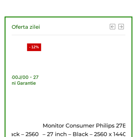
Oferta zilei
- 12%
- 11%
Monitor Consumer Philips 27B2U3601/00
Mon
560
– 27 inch – Black – 2560 x 1440 pixeli – 3
inch