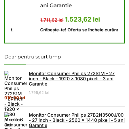
ani Garantie
Gar
41,62 lei.
 este: 1.174,23 lei.
Prețul inițial a fost: 1.711,62 lei.
Prețul curent este: 
1.523,62
lei
1.711,62
lei
1.79
Grăbește-te! Oferta se încheie curând.
Grăb
Doar pentru scurt timp
Monitor Consumer Philips 272S1M - 27
inch - Black - 1920 x 1080 pixeli - 3 ani
Garantie
1.796,62
lei
Prețul inițial a fost: 1.796,62 lei.
Prețul curent este: 910,90 lei.
910,90
lei
Monitor Consumer Philips 27B2N3500J/00
- 27 inch - Black - 2560 x 1440 pixeli - 5 ani
Garantie