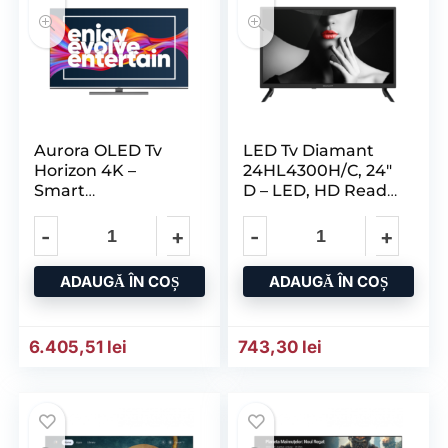
Aurora OLED Tv
LED Tv Diamant
Horizon 4K –
24HL4300H/C, 24″
Smart
D – LED, HD Ready
55HZ9930U/B, 55″,
(720p) Very
4K Ultra HD
ADAUGĂ ÎN COȘ
ADAUGĂ ÎN COȘ
6.405,51
lei
743,30
lei