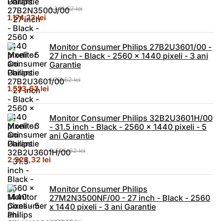
1.341,62
lei
Prețul inițial a fost: 1.341,62 lei.
Prețul curent este: 1.174,23 lei.
1.174,23
lei
Monitor Consumer Philips 27B2U3601/00 -
27 inch - Black - 2560 x 1440 pixeli - 3 ani
Garantie
1.711,62
lei
Prețul inițial a fost: 1.711,62 lei.
Prețul curent este: 1.523,62 lei.
1.523,62
lei
Monitor Consumer Philips 32B2U3601H/00
- 31.5 inch - Black - 2560 x 1440 pixeli - 5
ani Garantie
2.525,62
lei
Prețul inițial a fost: 2.525,62 lei.
Prețul curent este: 2.323,32 lei.
2.323,32
lei
Monitor Consumer Philips
27M2N3500NF/00 - 27 inch - Black - 2560
x 1440 pixeli - 3 ani Garantie