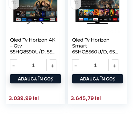
Qled Tv Horizon 4K
Qled Tv Horizon
– Gtv
Smart
55HQ8590U/D, 55″
65HQ8560U/D, 65″
Qled, 4K Ultra HD
D – LED, 4K Ultra
HD
ADAUGĂ ÎN COȘ
ADAUGĂ ÎN COȘ
3.039,99
lei
3.645,79
lei