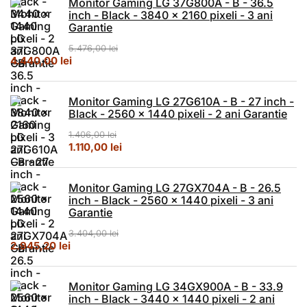
Monitor Gaming LG 37G800A - B - 36.5
inch - Black - 3840 x 2160 pixeli - 3 ani
Garantie
5.476,00
lei
Prețul inițial a fost: 5.476,00 lei.
Prețul curent este: 4.440,00 lei.
4.440,00
lei
Monitor Gaming LG 27G610A - B - 27 inch -
Black - 2560 x 1440 pixeli - 2 ani Garantie
1.406,00
lei
Prețul inițial a fost: 1.406,00 lei.
Prețul curent este: 1.110,00 lei.
1.110,00
lei
Monitor Gaming LG 27GX704A - B - 26.5
inch - Black - 2560 x 1440 pixeli - 3 ani
Garantie
3.404,00
lei
Prețul inițial a fost: 3.404,00 lei.
Prețul curent este: 2.945,20 lei.
2.945,20
lei
Monitor Gaming LG 34GX900A - B - 33.9
inch - Black - 3440 x 1440 pixeli - 2 ani