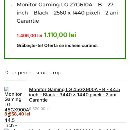
6.5
Monitor Gaming LG 27G610A – B – 27
Mon
ni
inch – Black – 2560 x 1440 pixeli – 2 ani
inch
Garantie
Gar
476,00 lei.
ent este: 4.440,00 lei.
Prețul inițial a fost: 1.406,00 le
Prețul curent este: 1
1.110,00
lei
1.406,00
lei
9.62
Grăbește-te! Oferta se încheie curând.
Grăbe
Doar pentru scurt timp
Monitor Gaming LG 45GX900A - B - 44.5
inch - Black - 3440 x 1440 pixeli - 2 ani
Garantie
9.620,00
lei
Prețul inițial a fost: 9.620,00 lei.
Prețul curent este: 8.258,40 lei.
8.258,40
lei