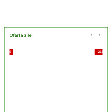
Oferta zilei
- 19%
- 21%