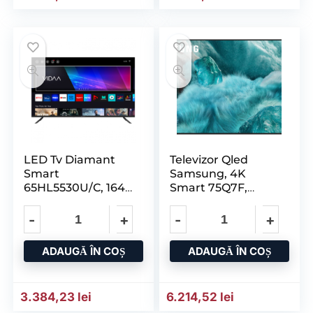
LED Tv Diamant
Televizor Qled
Smart
Samsung, 4K
65HL5530U/C, 164
Smart 75Q7F,
CM, 4K UHD, Vidaa
Vision Ai, HDR, 189
ADAUGĂ ÎN COȘ
ADAUGĂ ÎN COȘ
3.384,23
lei
6.214,52
lei