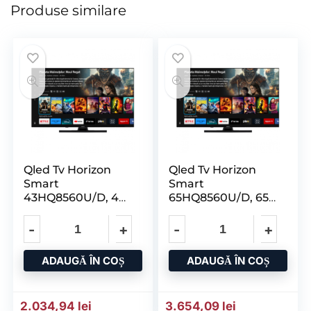
Produse similare
Qled Tv Horizon
Qled Tv Horizon
Smart
Smart
43HQ8560U/D, 43″
65HQ8560U/D, 65″
D – LED, 4K Ultra
D – LED, 4K Ultra
HD
HD
ADAUGĂ ÎN COȘ
ADAUGĂ ÎN COȘ
2.034,94
lei
3.654,09
lei