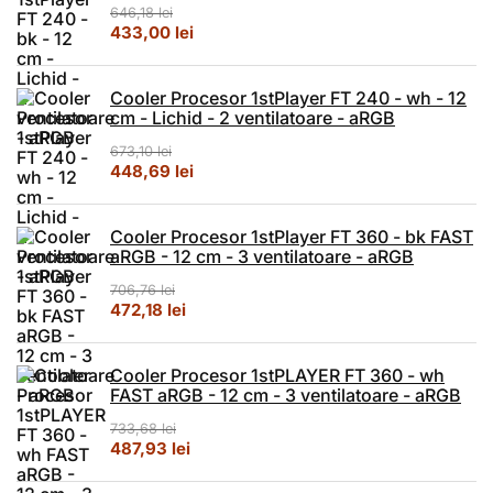
646,18
lei
Prețul inițial a fost: 646,18 lei.
Prețul curent este: 433,00 lei.
433,00
lei
Cooler Procesor 1stPlayer FT 240 - wh - 12
cm - Lichid - 2 ventilatoare - aRGB
673,10
lei
Prețul inițial a fost: 673,10 lei.
Prețul curent este: 448,69 lei.
448,69
lei
Cooler Procesor 1stPlayer FT 360 - bk FAST
aRGB - 12 cm - 3 ventilatoare - aRGB
706,76
lei
Prețul inițial a fost: 706,76 lei.
Prețul curent este: 472,18 lei.
472,18
lei
Cooler Procesor 1stPLAYER FT 360 - wh
FAST aRGB - 12 cm - 3 ventilatoare - aRGB
733,68
lei
Prețul inițial a fost: 733,68 lei.
Prețul curent este: 487,93 lei.
487,93
lei