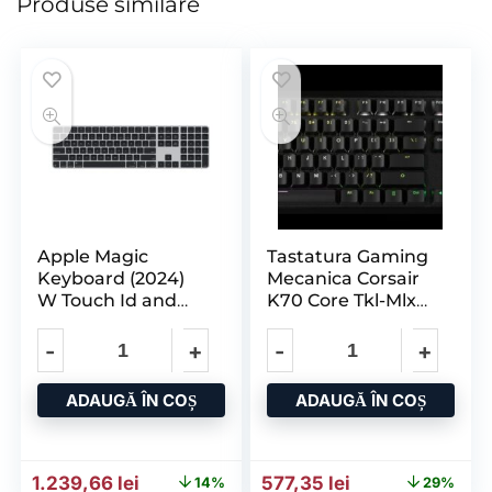
Produse similare
Apple Magic
Tastatura Gaming
Keyboard (2024)
Mecanica Corsair
W Touch Id and
K70 Core Tkl-Mlx
Numeric Keypad
Red-Blk
ADAUGĂ ÎN COȘ
ADAUGĂ ÎN COȘ
Prețul inițial a fost: 1.446,17 lei.
Prețul curent este: 1.239,66 lei.
Prețul inițial a fost: 808,8
Prețul curent es
1.239,66
lei
577,35
lei
14%
29%