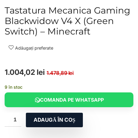
Tastatura Mecanica Gaming
Blackwidow V4 X (Green
Switch) – Minecraft
Adăugați preferate
Prețul inițial a fost
Prețul curent este:
1.004,02
lei
1.478,89
lei
9 în stoc
COMANDA PE WHATSAPP
ADAUGĂ ÎN COȘ