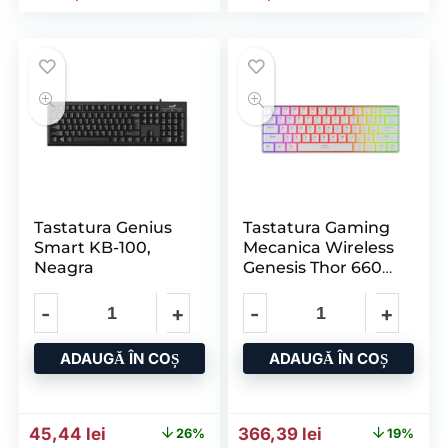
Tastatura Genius
Tastatura Gaming
Smart KB-100,
Mecanica Wireless
Neagra
Genesis Thor 660
G2 60%, Iluminare
ADAUGĂ ÎN COȘ
ADAUGĂ ÎN COȘ
Prețul inițial a fost: 61,02 lei.
Prețul curent este: 45,44 lei.
Prețul inițial a fost: 451,8
Prețul curent e
45,44
lei
366,39
lei
26%
19%