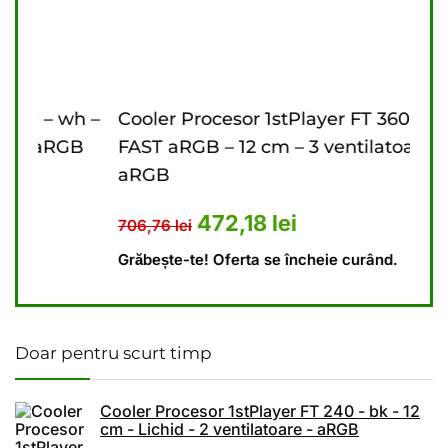
h –
Cooler Procesor 1stPlayer FT 360 – bk
Cool
B
FAST aRGB – 12 cm – 3 ventilatoare –
cm –
aRGB
0 lei.
este: 448,69 lei.
646
Prețul inițial a fost: 706,76 lei.
Prețul curent este: 472
472,18
lei
706,76
lei
Grăb
Grăbește-te! Oferta se încheie curând.
Doar pentru scurt timp
Cooler Procesor 1stPlayer FT 240 - bk - 12
cm - Lichid - 2 ventilatoare - aRGB