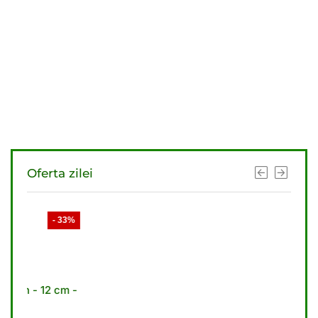
Oferta zilei
- 33%
- 33%