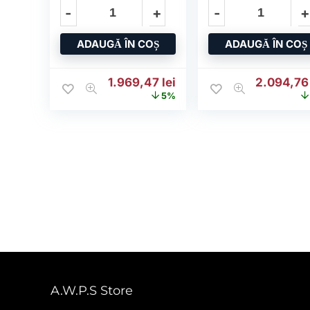
International
English
ADAUGĂ ÎN COȘ
ADAUGĂ ÎN COȘ
Prețul inițial a fost: 2.075,27 lei.
Prețul curent este: 1.96
Prețul ini
1.969,47
lei
2.094,7
5%
A.W.P.S Store