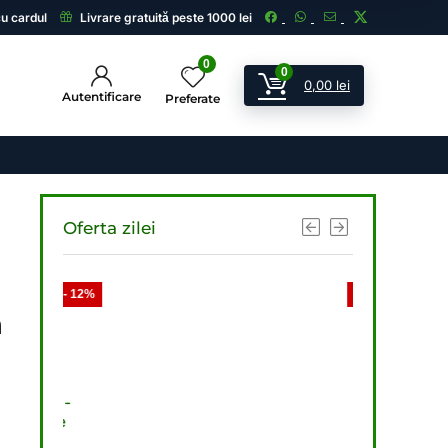
cu cardul
Livrare gratuită peste 1000 lei
0
0
0,00
lei
Autentificare
Preferate
Oferta zilei
- 12%
- 11%
h