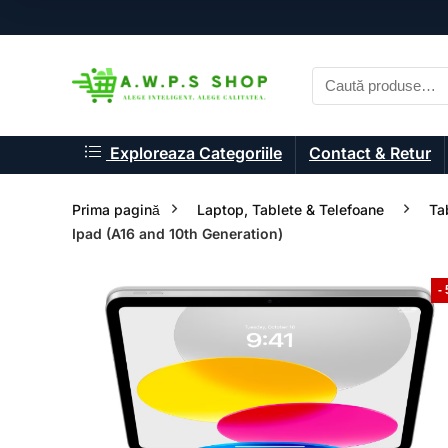
Exploreaza Categoriile
Contact & Retur
Prima pagină
Laptop, Tablete & Telefoane
Ta
Ipad (A16 and 10th Generation)
-
- 12%
- 11%