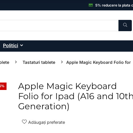
5% reducere la plata 
Politici
blete
Tastaturi tablete
Apple Magic Keyboard Folio for
Apple Magic Keyboard
 5%
- 49%
Folio for Ipad (A16 and 10t
Generation)
Adăugați preferate