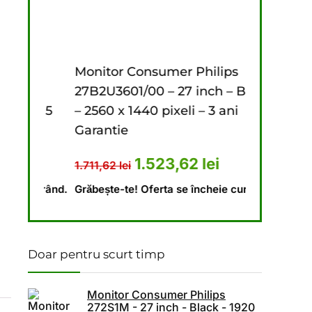
 fost: 1.888,82 lei.
ste: 1.792,50 lei.
s
Monitor Consumer Philips
Monitor C
 –
27B2U3601/00 – 27 inch – Black
272S1M – 2
 – 5
– 2560 x 1440 pixeli – 3 ani
x 1080 pixe
Garantie
1.796,62
lei
a fost: 1.341,62 lei.
ețul curent este: 1.174,23 lei.
Prețul inițial a fost: 1.711,62 l
Prețul curent est
1.523,62
lei
1.711,62
lei
Grăbește-te!
 curând.
Grăbește-te! Oferta se încheie curând.
Doar pentru scurt timp
Monitor Consumer Philips
272S1M - 27 inch - Black - 1920