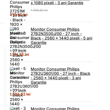
x 1080 pixeli - 3 ani Garantie
1.796,62
lei
Prețul inițial a fost: 1.796,62 lei.
Prețul curent este: 910,90 lei.
910,90
lei
Monitor Consumer Philips
27B2N3500J/00 - 27 inch -
Black - 2560 x 1440 pixeli - 5 ani
Garantie
1.341,62
lei
Prețul inițial a fost: 1.341,62 lei.
Prețul curent este: 1.174,23 lei.
1.174,23
lei
Monitor Consumer Philips
27B2U3601/00 - 27 inch - Black
- 2560 x 1440 pixeli - 3 ani
Garantie
1.711,62
lei
Prețul inițial a fost: 1.711,62 lei.
Prețul curent este: 1.523,62 lei.
1.523,62
lei
Monitor Consumer Philips