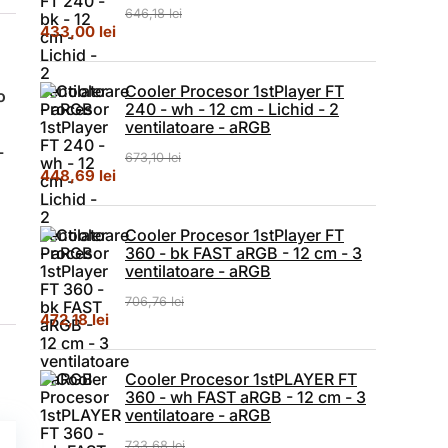
646,18
lei
Prețul inițial a fost: 646,18 lei.
Prețul curent este: 433,00 lei.
433,00
lei
Cooler Procesor 1stPlayer FT
o
240 - wh - 12 cm - Lichid - 2
ventilatoare - aRGB
-
673,10
lei
Prețul inițial a fost: 673,10 lei.
Prețul curent este: 448,69 lei.
448,69
lei
Cooler Procesor 1stPlayer FT
360 - bk FAST aRGB - 12 cm - 3
ventilatoare - aRGB
706,76
lei
Prețul inițial a fost: 706,76 lei.
Prețul curent este: 472,18 lei.
472,18
lei
Cooler Procesor 1stPLAYER FT
360 - wh FAST aRGB - 12 cm - 3
ventilatoare - aRGB
733,68
lei