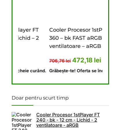
st: 669,49 lei.
e: 465,49 lei.
r FT
Cooler Procesor 1stPlayer FT
Cooler Pr
 – 2
360 – bk FAST aRGB – 12 cm – 3
240 – bk –
ventilatoare – aRGB
ventilato
 fost: 673,10 lei.
țul curent este: 448,69 lei.
Prețul inițial a fost: 706,76 le
Prețul curent este: 
P
472,18
lei
706,76
lei
646,18
lei
 curând.
Grăbește-te! Oferta se încheie curând.
Grăbește-te!
Doar pentru scurt timp
Cooler Procesor 1stPlayer FT
240 - bk - 12 cm - Lichid - 2
ventilatoare - aRGB