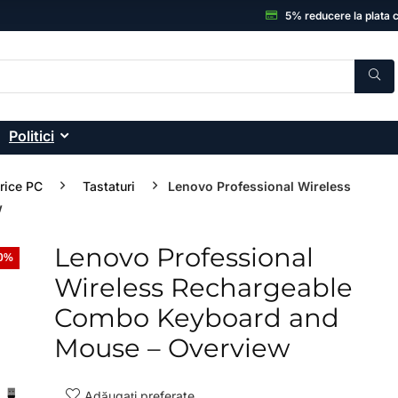
5% reducere la plata 
Politici
erice PC
Tastaturi
Lenovo Professional Wireless
w
Lenovo Professional
30%
- 33%
Wireless Rechargeable
Combo Keyboard and
Mouse – Overview
Adăugați preferate