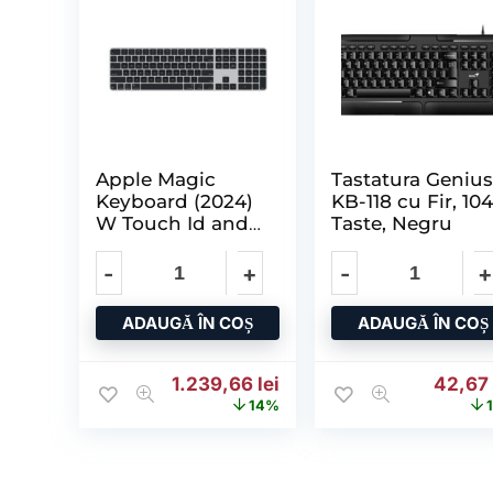
Apple Magic
Tastatura Geniu
Keyboard (2024)
KB-118 cu Fir, 10
W Touch Id and
Taste, Negru
Numeric Keypad
ADAUGĂ ÎN COȘ
ADAUGĂ ÎN COȘ
Prețul inițial a fost: 1.446,17 lei.
Prețul curent este: 1.23
Prețul 
1.239,66
lei
42,6
14%