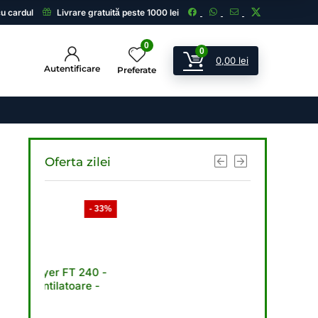
cu cardul
Livrare gratuită peste 1000 lei
0
0
0,00
lei
Autentificare
Preferate
Oferta zilei
- 33%
- 33%