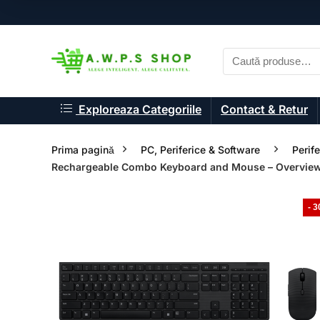
Exploreaza Categoriile
Contact & Retur
Prima pagină
PC, Periferice & Software
Perif
Rechargeable Combo Keyboard and Mouse – Overvie
- 
- 33%
- 33%