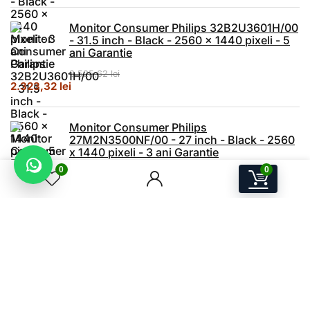
Monitor Consumer Philips 32B2U3601H/00
- 31.5 inch - Black - 2560 x 1440 pixeli - 5
ani Garantie
2.525,62
lei
Prețul inițial a fost: 2.525,62 lei.
Prețul curent este: 2.323,32 lei.
2.323,32
lei
Monitor Consumer Philips
27M2N3500NF/00 - 27 inch - Black - 2560
x 1440 pixeli - 3 ani Garantie
0
0
1.193,62
lei
Prețul inițial a fost: 1.193,62 lei.
Prețul curent este: 980,13 lei.
980,13
lei
A.W.P.S Store