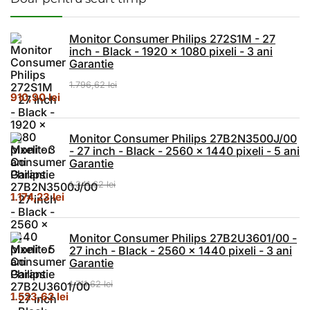
Monitor Consumer Philips 272S1M - 27
inch - Black - 1920 x 1080 pixeli - 3 ani
Garantie
1.796,62
lei
Prețul inițial a fost: 1.796,62 lei.
Prețul curent este: 910,90 lei.
910,90
lei
Monitor Consumer Philips 27B2N3500J/00
- 27 inch - Black - 2560 x 1440 pixeli - 5 ani
Garantie
1.341,62
lei
Prețul inițial a fost: 1.341,62 lei.
Prețul curent este: 1.174,23 lei.
1.174,23
lei
Monitor Consumer Philips 27B2U3601/00 -
27 inch - Black - 2560 x 1440 pixeli - 3 ani
Garantie
1.711,62
lei
Prețul inițial a fost: 1.711,62 lei.
Prețul curent este: 1.523,62 lei.
1.523,62
lei