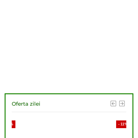
Oferta zilei
- 12%
- 11%