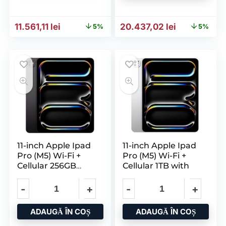
Prețul inițial a fost: 12.182,59 lei.
Prețul curent este: 11.561,11 lei.
Prețul inițial a fost: 21.53
Prețul curen
11.561,11
lei
20.437,02
lei
5%
5%
11-inch Apple Ipad
11-inch Apple Ipad
Pro (M5) Wi-Fi +
Pro (M5) Wi-Fi +
Cellular 256GB
Cellular 1TB with
with
ADAUGĂ ÎN COȘ
ADAUGĂ ÎN COȘ