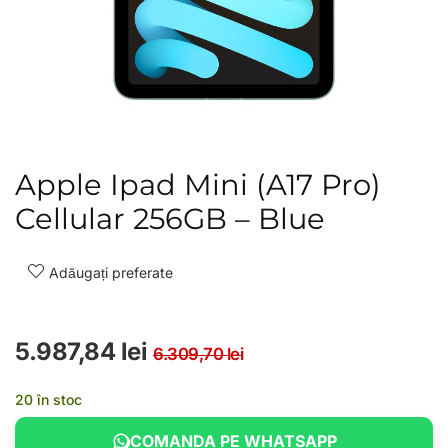
Apple Ipad Mini (A17 Pro)
Cellular 256GB – Blue
Adăugați preferate
Prețul inițial a fos
Prețul curent este:
5.987,84
lei
6.309,70
lei
20 în stoc
COMANDA PE WHATSAPP