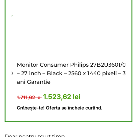
Monitor Consumer Philips 27B2U3601/00
Mon
560
– 27 inch – Black – 2560 x 1440 pixeli – 3
inch
ani Garantie
Gar
1,62 lei.
 este: 1.174,23 lei.
Prețul inițial a fost: 1.711,62 lei.
Prețul curent este: 
1.523,62
lei
1.711,62
lei
1.79
Grăbește-te! Oferta se încheie curând.
Grăbe
Doar pentru scurt timp