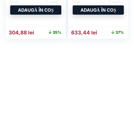
ADAUGĂ ÎN COȘ
ADAUGĂ ÎN COȘ
Prețul inițial a fost: 472,12 lei.
Prețul curent este: 304,88 lei.
Prețul inițial a fost: 1.006
Prețul curent e
304,88
lei
633,44
lei
35%
37%