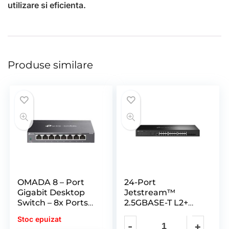
utilizare si eficienta.
Produse similare
OMADA 8 – Port
24-Port
Gigabit Desktop
Jetstream™
Switch – 8x Ports
2.5GBASE-T L2+
Gigabit RJ45 Ports
Managed Switch
Stoc epuizat
with 4 10GE SFP+