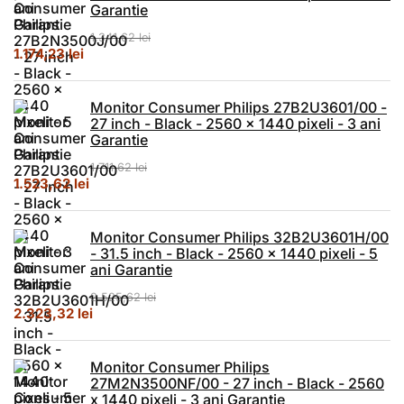
Garantie
1.341,62
lei
Prețul inițial a fost: 1.341,62 lei.
Prețul curent este: 1.174,23 lei.
1.174,23
lei
Monitor Consumer Philips 27B2U3601/00 -
27 inch - Black - 2560 x 1440 pixeli - 3 ani
Garantie
1.711,62
lei
Prețul inițial a fost: 1.711,62 lei.
Prețul curent este: 1.523,62 lei.
1.523,62
lei
Monitor Consumer Philips 32B2U3601H/00
- 31.5 inch - Black - 2560 x 1440 pixeli - 5
ani Garantie
2.525,62
lei
Prețul inițial a fost: 2.525,62 lei.
Prețul curent este: 2.323,32 lei.
2.323,32
lei
Monitor Consumer Philips
27M2N3500NF/00 - 27 inch - Black - 2560
x 1440 pixeli - 3 ani Garantie