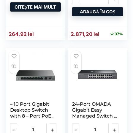
CITEȘTE MAI MULT
ADAUGĂ ÎN COȘ
Prețul inițial a fost: 4.524
Prețul curent 
264,92
lei
2.871,20
lei
37%
– 10 Port Gigabit
24-Port OMADA
Desktop Switch
Gigabit Easy
with 8 – Port PoE+
Managed Switch –
– 8x Ports Gigabit
24x Ports Gigabit
RJ45