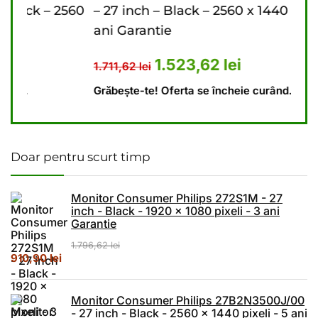
560
– 27 inch – Black – 2560 x 1440 pixeli – 3
inch
ani Garantie
Gar
41,62 lei.
 este: 1.174,23 lei.
Prețul inițial a fost: 1.711,62 lei.
Prețul curent este: 
1.523,62
lei
1.711,62
lei
1.79
Grăbește-te! Oferta se încheie curând.
Grăb
Doar pentru scurt timp
Monitor Consumer Philips 272S1M - 27
inch - Black - 1920 x 1080 pixeli - 3 ani
Garantie
1.796,62
lei
Prețul inițial a fost: 1.796,62 lei.
Prețul curent este: 910,90 lei.
910,90
lei
Monitor Consumer Philips 27B2N3500J/00
- 27 inch - Black - 2560 x 1440 pixeli - 5 ani