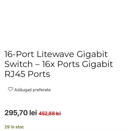
16-Port Litewave Gigabit
Switch – 16x Ports Gigabit
RJ45 Ports
Adăugați preferate
Prețul inițial a fost: 4
Prețul curent este: 29
295,70
lei
452,88
lei
29 în stoc