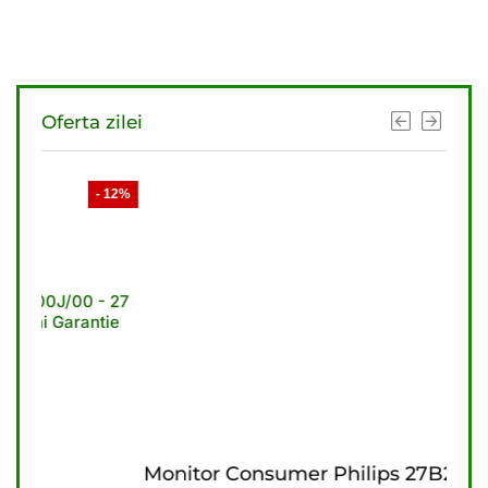
Oferta zilei
- 12%
- 11%
Monitor Consumer Philips 27B2U3601/00
Mon