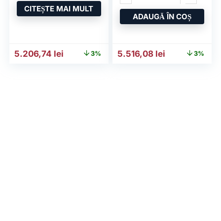
CITEȘTE MAI MULT
ADAUGĂ ÎN COȘ
Prețul inițial a fost: 5.360,40 lei.
Prețul curent este: 5.206,74 lei.
Prețul inițial a fost: 5.678
Prețul curent 
5.206,74
lei
5.516,08
lei
3%
3%