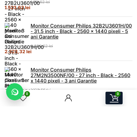
1.711,62
lei
Prețul inițial a fost: 1.711,62 lei.
Prețul curent este: 1.523,62 lei.
1.523,62
lei
Monitor Consumer Philips 32B2U3601H/00
- 31.5 inch - Black - 2560 x 1440 pixeli - 5
ani Garantie
2.525,62
lei
Prețul inițial a fost: 2.525,62 lei.
Prețul curent este: 2.323,32 lei.
2.323,32
lei
Monitor Consumer Philips
27M2N3500NF/00 - 27 inch - Black - 2560
x 1440 pixeli - 3 ani Garantie
1.193,62
lei
0
0
Prețul inițial a fost: 1.193,62 lei.
Prețul curent este: 980,13 lei.
980,13
lei