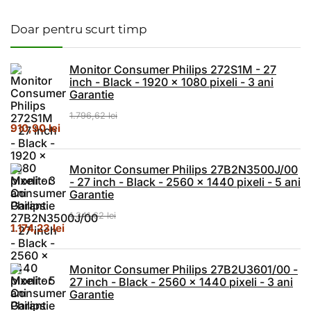
Doar pentru scurt timp
Monitor Consumer Philips 272S1M - 27
inch - Black - 1920 x 1080 pixeli - 3 ani
Garantie
1.796,62
lei
Prețul inițial a fost: 1.796,62 lei.
Prețul curent este: 910,90 lei.
910,90
lei
Monitor Consumer Philips 27B2N3500J/00
- 27 inch - Black - 2560 x 1440 pixeli - 5 ani
Garantie
1.341,62
lei
Prețul inițial a fost: 1.341,62 lei.
Prețul curent este: 1.174,23 lei.
1.174,23
lei
Monitor Consumer Philips 27B2U3601/00 -
27 inch - Black - 2560 x 1440 pixeli - 3 ani
Garantie