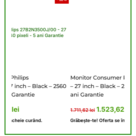
Monitor Consumer Philips 27B2U3601/00
M
 2560
– 27 inch – Black – 2560 x 1440 pixeli – 3
in
ani Garantie
G
.341,62 lei.
nt este: 1.174,23 lei.
Prețul inițial a fost: 1.711,62 le
Prețul curent este
1.523,62
lei
1.711,62
lei
1.
Grăbește-te! Oferta se încheie curând.
Gr