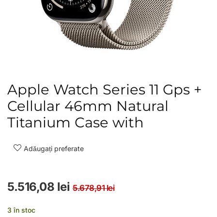
Apple Watch Series 11 Gps +
Cellular 46mm Natural
Titanium Case with
Adăugați preferate
Prețul inițial a fost
Prețul curent este: 
5.516,08
lei
5.678,91
lei
3 în stoc