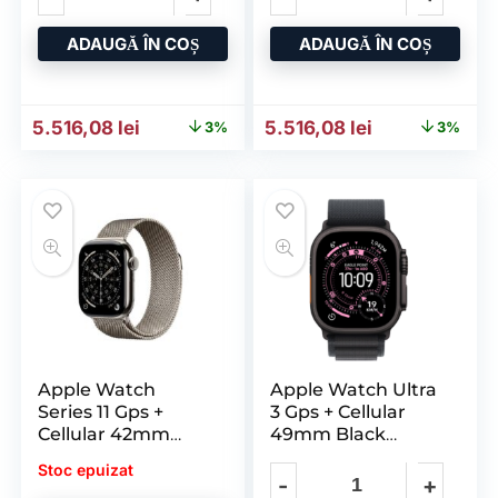
ADAUGĂ ÎN COȘ
ADAUGĂ ÎN COȘ
Prețul inițial a fost: 5.678,91 lei.
Prețul curent este: 5.516,08 lei.
Prețul inițial a fost: 5.678
Prețul curent 
5.516,08
lei
5.516,08
lei
3%
3%
Apple Watch
Apple Watch Ultra
Series 11 Gps +
3 Gps + Cellular
Cellular 42mm
49mm Black
Natural Titanium
Titanium Case
Stoc epuizat
Case with
with Black