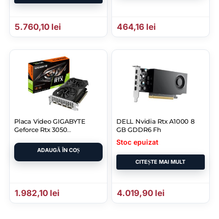
5.760,10
lei
464,16
lei
Placa Video GIGABYTE
DELL Nvidia Rtx A1000 8
Geforce Rtx 3050
GB GDDR6 Fh
Windforce Oc V2 6GB
Stoc epuizat
ADAUGĂ ÎN COȘ
CITEȘTE MAI MULT
1.982,10
lei
4.019,90
lei