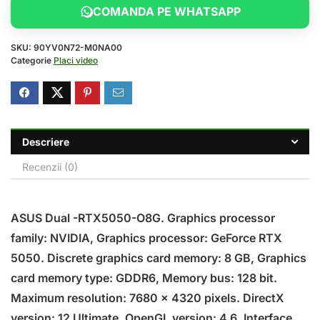
COMANDA PE WHATSAPP
SKU:
90YV0N72-M0NA00
Categorie
Placi video
Descriere
Recenzii (0)
ASUS Dual -RTX5050-O8G. Graphics processor
family: NVIDIA, Graphics processor: GeForce RTX
5050. Discrete graphics card memory: 8 GB, Graphics
card memory type: GDDR6, Memory bus: 128 bit.
Maximum resolution: 7680 x 4320 pixels. DirectX
version: 12 Ultimate, OpenGL version: 4.6. Interface