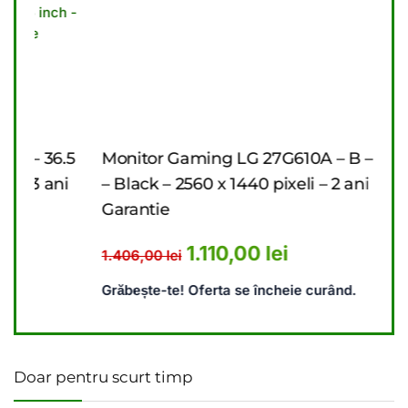
.5
Monitor Gaming LG 27G610A – B – 27 inch
Mon
i
– Black – 2560 x 1440 pixeli – 2 ani
inch
Garantie
Gar
476,00 lei.
ent este: 4.440,00 lei.
Prețul inițial a fost: 1.406,00 l
Prețul curent este: 1
1.110,00
lei
1.406,00
lei
9.6
Grăbește-te! Oferta se încheie curând.
Grăb
Doar pentru scurt timp