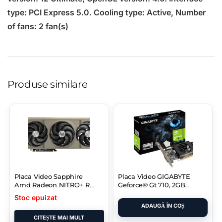
type: PCI Express 5.0. Cooling type: Active, Number
of fans: 2 fan(s)
Produse similare
Placa Video Sapphire
Placa Video GIGABYTE
Amd Radeon NITRO+ Rx
Geforce® Gt 710, 2GB
9070 GDDR6 256
DDR3, 64-bit
Stoc epuizat
ADAUGĂ ÎN COȘ
CITEȘTE MAI MULT