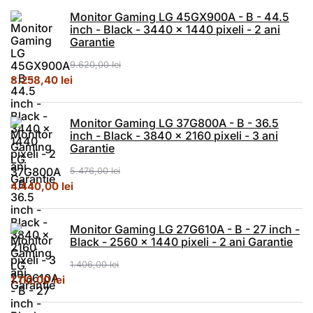
Monitor Gaming LG 45GX900A - B - 44.5
inch - Black - 3440 x 1440 pixeli - 2 ani
Garantie
9.620,00
lei
Prețul inițial a fost: 9.620,00 lei.
Prețul curent este: 8.258,40 lei.
8.258,40
lei
Monitor Gaming LG 37G800A - B - 36.5
inch - Black - 3840 x 2160 pixeli - 3 ani
Garantie
5.476,00
lei
Prețul inițial a fost: 5.476,00 lei.
Prețul curent este: 4.440,00 lei.
4.440,00
lei
Monitor Gaming LG 27G610A - B - 27 inch -
Black - 2560 x 1440 pixeli - 2 ani Garantie
1.406,00
lei
Prețul inițial a fost: 1.406,00 lei.
Prețul curent este: 1.110,00 lei.
1.110,00
lei