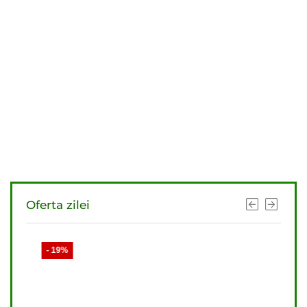
Oferta zilei
- 19%
- 21%