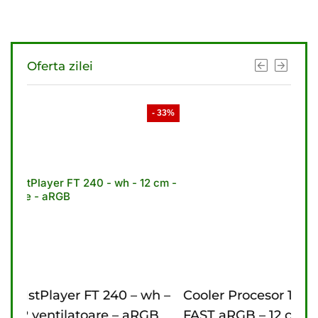
Oferta zilei
- 33%
- 33%
wh –
Cooler Procesor 1stPlayer FT 360 – bk
Co
RGB
FAST aRGB – 12 cm – 3 ventilatoare –
cm