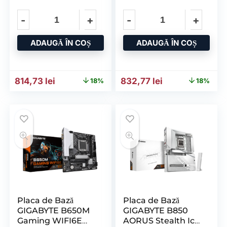
GEN5 LGA1700
ADAUGĂ ÎN COȘ
ADAUGĂ ÎN COȘ
Prețul inițial a fost: 992,07 lei.
Prețul curent este: 814,73 lei.
Prețul inițial a fost: 1.017,
Prețul curent e
814,73
lei
832,77
lei
18%
18%
Placa de Bază
Placa de Bază
GIGABYTE B650M
GIGABYTE B850
Gaming WIFI6E
AORUS Stealth Ice