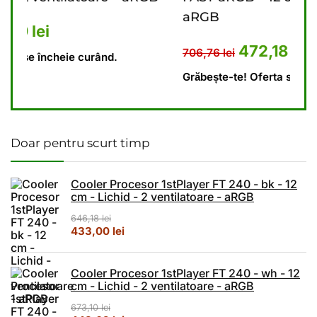
aRGB
,10 lei.
 este: 448,69 lei.
64
Prețul inițial a fost: 706,76 lei.
Prețul curent este: 4
472,18
lei
706,76
lei
Gră
Grăbește-te! Oferta se încheie curând.
Doar pentru scurt timp
Cooler Procesor 1stPlayer FT 240 - bk - 12
cm - Lichid - 2 ventilatoare - aRGB
646,18
lei
Prețul inițial a fost: 646,18 lei.
Prețul curent este: 433,00 lei.
433,00
lei
Cooler Procesor 1stPlayer FT 240 - wh - 12
cm - Lichid - 2 ventilatoare - aRGB
673,10
lei