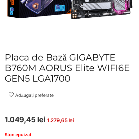
Placa de Bază GIGABYTE
B760M AORUS Elite WIFI6E
GEN5 LGA1700
Adăugați preferate
Prețul inițial a fost
Prețul curent este: 
1.049,45
lei
1.279,65
lei
Stoc epuizat