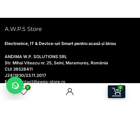
A.W.P.S Store
Electronice, IT & Device-uri Smart pentru acasă și birou
ANDIMA W.P. SOLUTIONS SRL
Str. Mihai Viteazu nr. 25, Seini, Maramureș, România
CUI 38528411
J24/1930/23.11.2017
Email:
contact@awps-store.ro
Program suport: Luni–Vineri, 09:00–17:00
0
0
Utile
Contact
Catalog produse