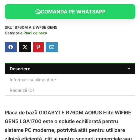
COMANDA PE WHATSAPP
SKU:
B760M A E WF6E GEN5
Categorie
Placi de baza
Descriere
Informații suplimentare
Recenzii (0)
Placa de bază GIGABYTE B760M AORUS Elite WIFI6E
GEN5 LGA1700 este o soluție echilibrată pentru
sisteme PC moderne, potrivită atât pentru utilizare
zilnică eficientă, cât și pentru scenarii comerciale sau