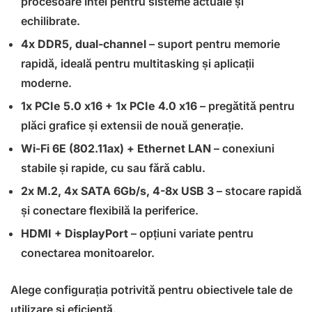
procesoare Intel pentru sisteme actuale și
echilibrate.
4x DDR5, dual-channel
– suport pentru memorie
rapidă, ideală pentru multitasking și aplicații
moderne.
1x PCIe 5.0 x16 + 1x PCIe 4.0 x16
– pregătită pentru
plăci grafice și extensii de nouă generație.
Wi-Fi 6E (802.11ax) + Ethernet LAN
– conexiuni
stabile și rapide, cu sau fără cablu.
2x M.2, 4x SATA 6Gb/s, 4-8x USB 3
– stocare rapidă
și conectare flexibilă la periferice.
HDMI + DisplayPort
– opțiuni variate pentru
conectarea monitoarelor.
Alege configurația potrivită pentru obiectivele tale de
utilizare și eficiență.