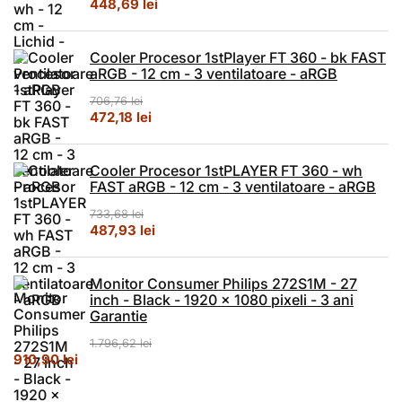
Prețul inițial a fost: 673,10 lei.
Prețul curent este: 448,69 lei.
448,69
lei
Cooler Procesor 1stPlayer FT 360 - bk FAST
aRGB - 12 cm - 3 ventilatoare - aRGB
706,76
lei
Prețul inițial a fost: 706,76 lei.
Prețul curent este: 472,18 lei.
472,18
lei
Cooler Procesor 1stPLAYER FT 360 - wh
FAST aRGB - 12 cm - 3 ventilatoare - aRGB
733,68
lei
Prețul inițial a fost: 733,68 lei.
Prețul curent este: 487,93 lei.
487,93
lei
Monitor Consumer Philips 272S1M - 27
inch - Black - 1920 x 1080 pixeli - 3 ani
Garantie
1.796,62
lei
Prețul inițial a fost: 1.796,62 lei.
Prețul curent este: 910,90 lei.
910,90
lei