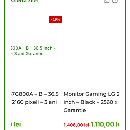
Oferta zilei
- 19%
- 21%
36.5
Monitor Gaming LG 27G610A – B – 27
Mo
 ani
inch – Black – 2560 x 1440 pixeli – 2 ani
in
Garantie
Ga
.476,00 lei.
rent este: 4.440,00 lei.
Prețul inițial a fost: 1.406,00 
Prețul curent este:
1.110,00
lei
1.406,00
lei
9.