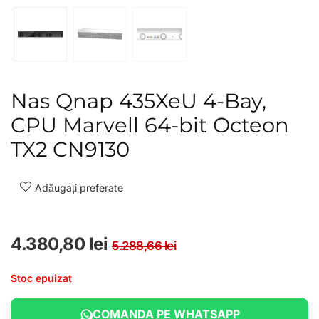
Nas Qnap 435XeU 4-Bay,
CPU Marvell 64-bit Octeon
TX2 CN9130
Adăugați preferate
Prețul inițial a fos
Prețul curent este
4.380,80
lei
5.288,66
lei
Stoc epuizat
COMANDA PE WHATSAPP