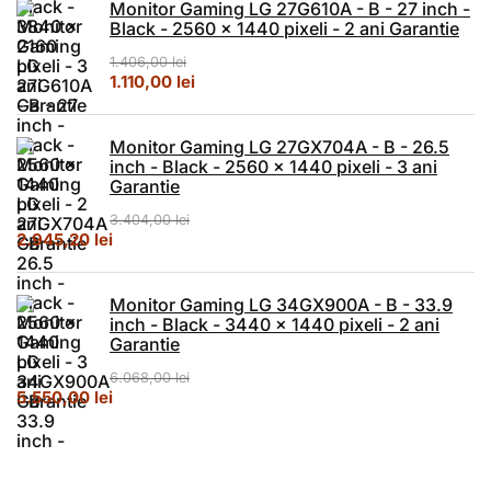
Monitor Gaming LG 27G610A - B - 27 inch -
Black - 2560 x 1440 pixeli - 2 ani Garantie
1.406,00
lei
Prețul inițial a fost: 1.406,00 lei.
Prețul curent este: 1.110,00 lei.
1.110,00
lei
Monitor Gaming LG 27GX704A - B - 26.5
inch - Black - 2560 x 1440 pixeli - 3 ani
Garantie
3.404,00
lei
Prețul inițial a fost: 3.404,00 lei.
Prețul curent este: 2.945,20 lei.
2.945,20
lei
Monitor Gaming LG 34GX900A - B - 33.9
inch - Black - 3440 x 1440 pixeli - 2 ani
Garantie
6.068,00
lei
Prețul inițial a fost: 6.068,00 lei.
Prețul curent este: 5.550,00 lei.
5.550,00
lei