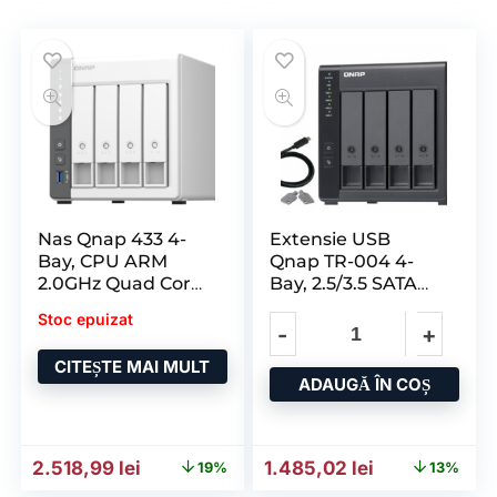
Nas Qnap 433 4-
Extensie USB
Bay, CPU ARM
Qnap TR-004 4-
2.0GHz Quad Core,
Bay, 2.5/3.5 SATA
RAM
3Gbps HDD
Stoc epuizat
(Compatibile
CITEȘTE MAI MULT
ADAUGĂ ÎN COȘ
Prețul inițial a fost: 3.110,07 lei.
Prețul curent este: 2.518,99 lei.
Prețul inițial a fost: 1.705
Prețul curent
2.518,99
lei
1.485,02
lei
19%
13%