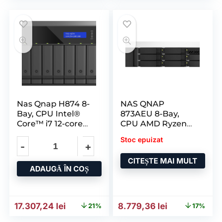
Nas Qnap H874 8-
NAS QNAP
Bay, CPU Intel®
873AEU 8-Bay,
Core™ i7 12-core
CPU AMD Ryzen
20-thread
V1000 series
Stoc epuizat
V1500B
CITEȘTE MAI MULT
ADAUGĂ ÎN COȘ
Prețul inițial a fost: 21.781,69 lei.
Prețul curent este: 17.307,24 lei.
Prețul inițial a fost: 10.53
Prețul curent
17.307,24
lei
8.779,36
lei
21%
17%