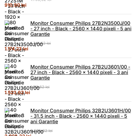
Prețul inițial a fost: 1.796,62 lei.
Prețul curent este: 910,90 lei.
910,90
lei
Monitor Consumer Philips 27B2N3500J/00
- 27 inch - Black - 2560 x 1440 pixeli - 5 ani
Garantie
1.341,62
lei
Prețul inițial a fost: 1.341,62 lei.
Prețul curent este: 1.174,23 lei.
1.174,23
lei
Monitor Consumer Philips 27B2U3601/00 -
27 inch - Black - 2560 x 1440 pixeli - 3 ani
Garantie
1.711,62
lei
Prețul inițial a fost: 1.711,62 lei.
Prețul curent este: 1.523,62 lei.
1.523,62
lei
Monitor Consumer Philips 32B2U3601H/00
- 31.5 inch - Black - 2560 x 1440 pixeli - 5
ani Garantie
2.525,62
lei
Prețul inițial a fost: 2.525,62 lei.
Prețul curent este: 2.323,32 lei.