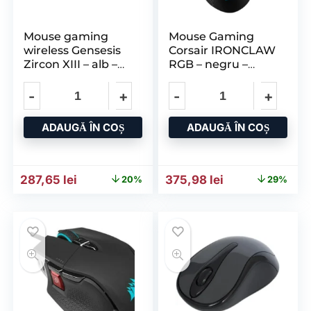
Mouse gaming
Mouse Gaming
wireless Gensesis
Corsair IRONCLAW
Zircon XIII – alb –
RGB – negru –
senzor optic Pixart
Optical cu fir
PAW3395 –
interfata USB –
rezolutie maxima
ADAUGĂ ÎN COȘ
ADAUGĂ ÎN COȘ
Prețul inițial a fost: 357,57 lei.
Prețul curent este: 287,65 lei.
Prețul inițial a fost: 528,4
Prețul curent e
287,65
lei
375,98
lei
20%
29%