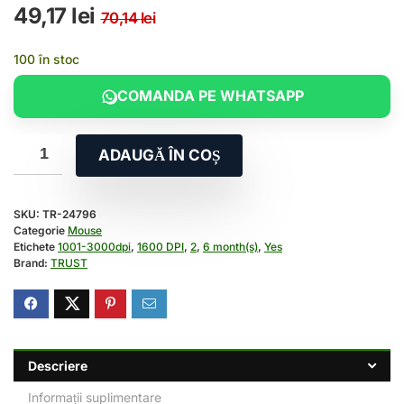
Prețul inițial a fost: 70,14 
Prețul curent este: 49,17 
49,17
lei
70,14
lei
100 în stoc
COMANDA PE WHATSAPP
ADAUGĂ ÎN COȘ
SKU:
TR-24796
Categorie
Mouse
Etichete
1001-3000dpi
,
1600 DPI
,
2
,
6 month(s)
,
Yes
Brand:
TRUST
Descriere
Informații suplimentare