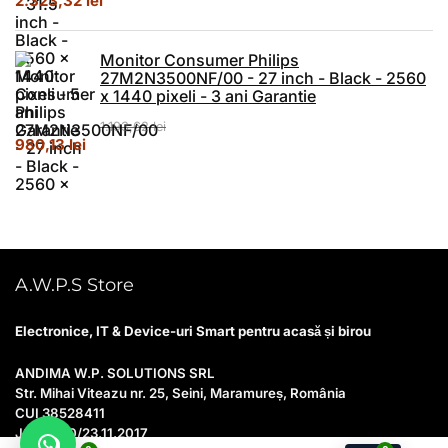
2.323,32
lei
Monitor Consumer Philips
27M2N3500NF/00 - 27 inch - Black - 2560
x 1440 pixeli - 3 ani Garantie
1.193,62
lei
Prețul inițial a fost: 1.193,62 lei.
Prețul curent este: 980,13 lei.
980,13
lei
A.W.P.S Store
Electronice, IT & Device-uri Smart pentru acasă și birou
ANDIMA W.P. SOLUTIONS SRL
Str. Mihai Viteazu nr. 25, Seini, Maramureș, România
CUI 38528411
J24/1930/23.11.2017