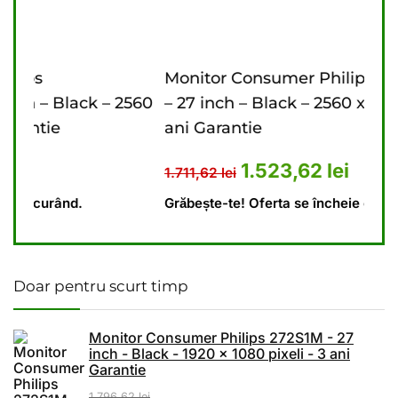
Monitor Consumer Philips 27B2U3601/00
Mon
2560
– 27 inch – Black – 2560 x 1440 pixeli – 3
inc
ani Garantie
Gar
41,62 lei.
t este: 1.174,23 lei.
Prețul inițial a fost: 1.711,62 lei
Prețul curent este:
1.523,62
lei
1.711,62
lei
1.7
Grăbește-te! Oferta se încheie curând.
Grăb
Doar pentru scurt timp
Monitor Consumer Philips 272S1M - 27
inch - Black - 1920 x 1080 pixeli - 3 ani
Garantie
1.796,62
lei