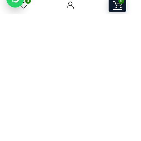
0
0
Email:
contact@awps-store.ro
Program suport: Luni–Vineri, 09:00–17:00
Utile
Contact
Catalog produse
Oferte & Promoții
Contul meu
Cookie
Termeni și condiții
Politica de confidențialitate
Retur Produse
Livrare si Plata