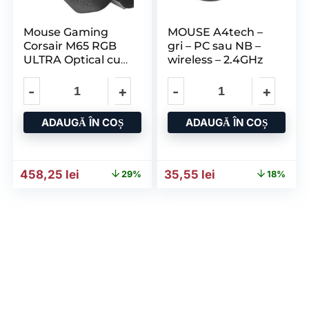
Mouse Gaming
MOUSE A4tech –
Corsair M65 RGB
gri – PC sau NB –
ULTRA Optical cu
wireless – 2.4GHz
fir – negru
ADAUGĂ ÎN COȘ
ADAUGĂ ÎN COȘ
Prețul inițial a fost: 645,00 lei.
Prețul curent este: 458,25 lei.
Prețul inițial a fost: 43,17 
Prețul curent est
458,25
lei
35,55
lei
29%
18%