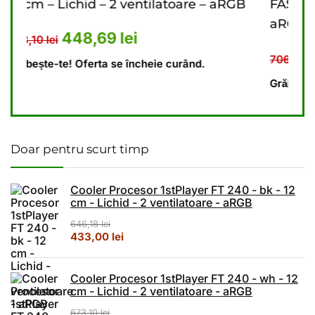
e – aRGB
FAST aRGB – 12 cm – 3 ventilatoare –
aRGB
: 673,10 lei.
urent este: 448,69 lei.
Prețul inițial a fost: 706,76
Prețul curent est
472,18
lei
706,76
lei
d.
Grăbește-te! Oferta se încheie curând.
Doar pentru scurt timp
Cooler Procesor 1stPlayer FT 240 - bk - 12
cm - Lichid - 2 ventilatoare - aRGB
646,18
lei
Prețul inițial a fost: 646,18 lei.
Prețul curent este: 433,00 lei.
433,00
lei
Cooler Procesor 1stPlayer FT 240 - wh - 12
cm - Lichid - 2 ventilatoare - aRGB
673,10
lei