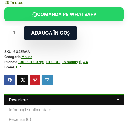
29 în stoc
COMANDA PE WHATSAPP
ADAUGĂ ÎN COȘ
SKU:
6G4E6AA
Categorie
Mouse
Etichete
1001 – 2000 dpi
,
1200 DPI
,
18 month(s)
,
AA
Brand:
HP
Descriere
Informații suplimentare
Recenzii (0)