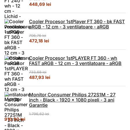
Prețul inițial a fost: 673,10 lei.
Prețul curent este: 448,69 lei.
448,69
lei
Cooler Procesor 1stPlayer FT 360 - bk FAST
aRGB - 12 cm - 3 ventilatoare - aRGB
706,76
lei
Prețul inițial a fost: 706,76 lei.
Prețul curent este: 472,18 lei.
472,18
lei
Cooler Procesor 1stPLAYER FT 360 - wh
FAST aRGB - 12 cm - 3 ventilatoare - aRGB
733,68
lei
Prețul inițial a fost: 733,68 lei.
Prețul curent este: 487,93 lei.
487,93
lei
Monitor Consumer Philips 272S1M - 27
inch - Black - 1920 x 1080 pixeli - 3 ani
Garantie
1.796,62
lei
Prețul inițial a fost: 1.796,62 lei.
Prețul curent este: 910,90 lei.
910,90
lei