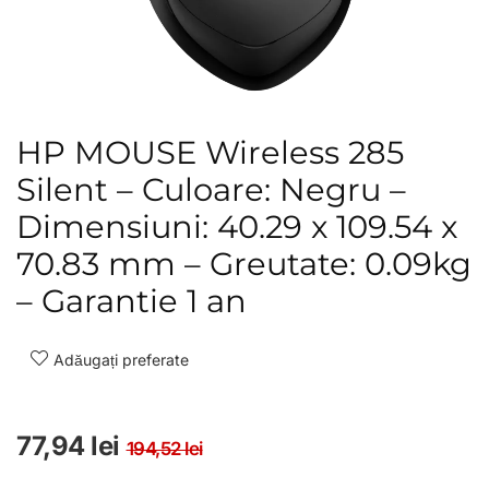
HP MOUSE Wireless 285
Silent – Culoare: Negru –
Dimensiuni: 40.29 x 109.54 x
70.83 mm – Greutate: 0.09kg
– Garantie 1 an
Adăugați preferate
Prețul inițial a fost: 194,
Prețul curent este: 77,94
77,94
lei
194,52
lei