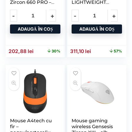
Zircon 660 PRO –
LIGHTWEIGHT
negru – interfata
NEGRU
USB – 26000 DPI –
6 butoane
ADAUGĂ ÎN COȘ
ADAUGĂ ÎN COȘ
Prețul inițial a fost: 287,79 lei.
Prețul curent este: 202,88 lei.
Prețul inițial a fost: 730,7
Prețul curent este
202,88
lei
311,10
lei
30%
57%
Mouse A4tech cu
Mouse gaming
fir –
wireless Gensesis