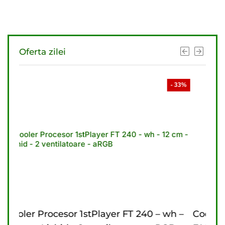
Oferta zilei
- 33%
- 3
240 – wh –
Cooler Procesor 1stPlayer FT 360 – bk