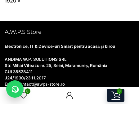
A.W.P.S Store
Electronice, IT & Device-uri Smart pentru acasă și birou
ANDIMA W.P. SOLUTIONS SRL
Str. Mihai Viteazu nr. 25, Seini, Maramureș, România
CUI 38528411
J24/1930/23.11.2017
Email:
contact@awps-store.ro
Program suport: Luni–Vineri, 09:00–17:00
0
0
Utile
Contact
Catalog produse