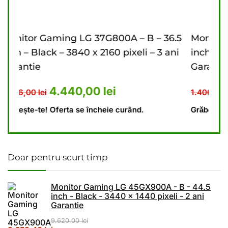
 – 36.5
Monitor Gaming LG 27G610A – B – 27
– 3 ani
inch – Black – 2560 x 1440 pixeli – 2 ani
Garantie
: 5.476,00 lei.
 curent este: 4.440,00 lei.
Prețul inițial a fost: 1.406,
Prețul curent es
1.110,00
lei
1.406,00
lei
Grăbește-te! Oferta se încheie curând.
Doar pentru scurt timp
Monitor Gaming LG 45GX900A - B - 44.5
inch - Black - 3440 x 1440 pixeli - 2 ani
Garantie
9.620,00
lei