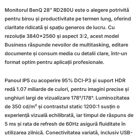
Monitorul BenQ 28” RD280U este o alegere potrivită
pentru birou și productivitate pe termen lung, oferind
claritate ridicată și spațiu generos de lucru. Cu
rezoluție 3840×2560 și aspect 3:2, acest model
Business răspunde nevoilor de multitasking, editare
documente și consum media cu detalii clare, într-un
format optim pentru aplicații profesionale.
Panoul IPS cu acoperire 95% DCI-P3 și suport HDR
redă 1.07 miliarde de culori, pentru imagini precise și
unghiuri largi de vizualizare 178°/178°. Luminozitatea
de 350 cd/m² și contrastul static 1200:1 susțin o
experiență vizuală echilibrată, iar timpul de răspuns de
5 ms și rata de refresh de 60Hz asigură fluiditate în
utilizarea zilnică. Conectivitatea variată, inclusiv USB-