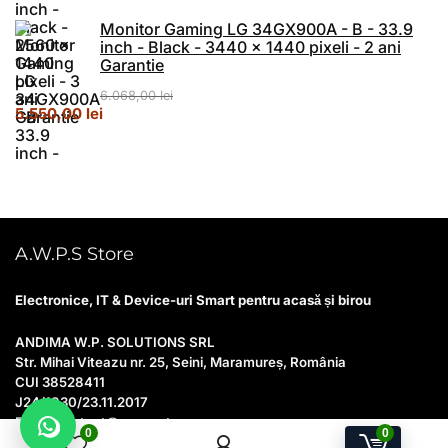
Monitor Gaming LG 34GX900A - B - 33.9
inch - Black - 3440 x 1440 pixeli - 2 ani
Garantie
6.068,00
lei
Prețul inițial a fost: 6.068,00 lei.
Prețul curent este: 5.550,00 lei.
5.550,00
lei
A.W.P.S Store
Electronice, IT & Device-uri Smart pentru acasă și birou
ANDIMA W.P. SOLUTIONS SRL
Str. Mihai Viteazu nr. 25, Seini, Maramureș, România
CUI 38528411
J24/1930/23.11.2017
Email:
contact@awps-store.ro
0
0
Program suport: Luni–Vineri, 09:00–17:00