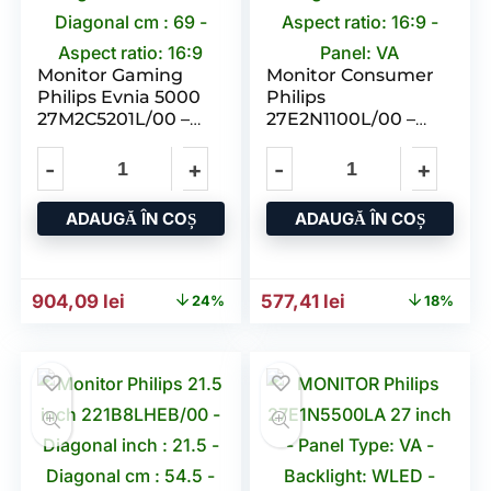
Monitor Gaming
Monitor Consumer
Philips Evnia 5000
Philips
27M2C5201L/00 –
27E2N1100L/00 –
27 inch – White –
27 inch – Black –
1920 x 1080 pixeli –
1920 x 1080 pixeli –
3 ani Garantie
3 ani Garantie
ADAUGĂ ÎN COȘ
ADAUGĂ ÎN COȘ
Prețul inițial a fost: 1.191,87 lei.
Prețul curent este: 904,09 lei.
Prețul inițial a fost: 701,8
Prețul curent est
904,09
lei
577,41
lei
24%
18%