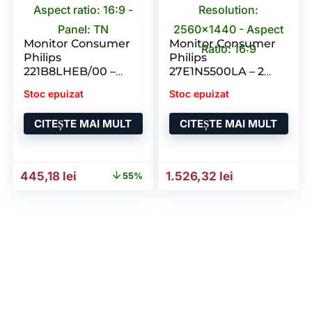
Monitor Consumer
Monitor Consumer
Philips
Philips
221B8LHEB/00 –
27E1N5500LA – 27
21.5 inch – Black –
inch – Black – 2560
Stoc epuizat
Stoc epuizat
1920 x 1080 pixeli –
x 1440 pixeli – 3 ani
3 ani Garantie
Garantie
CITEȘTE MAI MULT
CITEȘTE MAI MULT
Prețul inițial a fost: 997,43 lei.
Prețul curent este: 445,18 lei.
445,18
lei
1.526,32
lei
55%