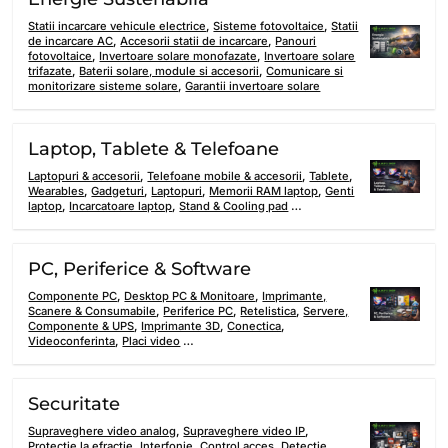
Statii incarcare vehicule electrice
,
Sisteme fotovoltaice
,
Statii
de incarcare AC
,
Accesorii statii de incarcare
,
Panouri
fotovoltaice
,
Invertoare solare monofazate
,
Invertoare solare
trifazate
,
Baterii solare, module si accesorii
,
Comunicare si
monitorizare sisteme solare
,
Garantii invertoare solare
Laptop, Tablete & Telefoane
Laptopuri & accesorii
,
Telefoane mobile & accesorii
,
Tablete
,
Wearables
,
Gadgeturi
,
Laptopuri
,
Memorii RAM laptop
,
Genti
laptop
,
Incarcatoare laptop
,
Stand & Cooling pad
…
PC, Periferice & Software
Componente PC
,
Desktop PC & Monitoare
,
Imprimante,
Scanere & Consumabile
,
Periferice PC
,
Retelistica
,
Servere,
Componente & UPS
,
Imprimante 3D
,
Conectica
,
Videoconferinta
,
Placi video
…
Securitate
Supraveghere video analog
,
Supraveghere video IP
,
Protectie la efractie
,
Interfonie
,
Control acces
,
Detectie