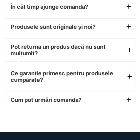
În cât timp ajunge comanda?
1–3 zile
Produsele sunt originale și noi?
lucrătoare
100% originale
Pot returna un produs dacă nu sunt
mulțumit?
14 zile
Ce garanție primesc pentru produsele
cumpărate?
garanție între 12 și 36
Cum pot urmări comanda?
luni