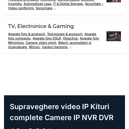
incendiu
,
Automatizari casa
,
IT & Digital Signage
,
Securitate –
Video conferință
,
Sonorizare
…
TV, Electronice & Gaming
Aparate foto & accesorii
,
Televizoare & accesorii
,
Aparate
foto compacte
,
Aparate foto DSLR
,
Obiective
,
Aparate foto
Mirrorless
,
Camere video sport
,
Baterii, acumulatori si
incarcatoare
,
Blitzuri
,
Carduri memorie
…
Supraveghere video IP Kituri
complete Camere IP NVR DVR