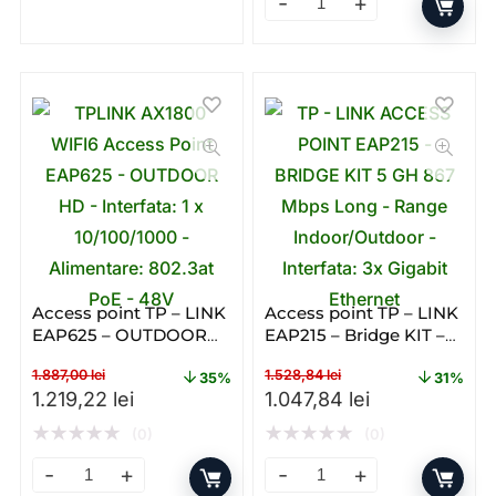
Range Extender Mercusys ME
Access point TP – LINK
Access point TP – LINK
EAP625 – OUTDOOR
EAP215 – Bridge KIT –
HD – Poe – Dual – band
Gigabit – PoE – Single –
1.887,00
lei
1.528,84
lei
– WiFi 6 – AX
Band – WI – FI
35%
31%
Prețul inițial a fost: 1.887,00 lei.
Prețul curent este: 1.219,22 lei.
Prețul inițial a fost: 1.528
Prețul curent 
1.219,22
lei
1.047,84
lei
★
★
★
★
★
★
★
★
★
★
(0)
(0)
Access point TP – LINK EAP625 – OUTDOOR HD – Poe – 
Access point TP – LINK EAP2