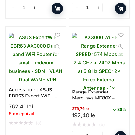
Access point Ubiquiti Nano Station LOCO5AC; MIMO 5
Router Ubiquiti UniFi Dream
Access point ASUS
Range Extender
EBR63 Expert WiFi –
Mercusys ME80X –
Gigabit – Dual – band –
Gigabit – Dual – band –
762,41
lei
WiFi 6 – AX
276,76
lei
WI – FI
30%
Stoc epuizat
Prețul inițial a fost: 276,76
Prețul curent e
192,40
lei
★
★
★
★
★
(0)
★
★
★
★
★
(0)