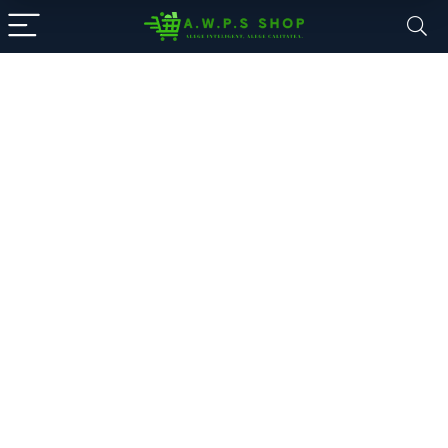
A.W.P.S. Shop
Componente PC, Electronice și
accesorii
Alege din mii de electronice: smartphone-uri,
laptopuri, sisteme desktop și echipamente de
supraveghere.
Oferte noi, livrare rapidă și garanția unui magazin de
încredere.