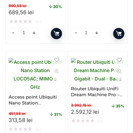
Dual – band – WI – FI
990,58
lei
30%
Prețul inițial a fost: 990,58 lei.
Prețul curent este: 689,56 lei.
689,56
lei
★
★
★
★
★
(0)
Access point Ubiquiti U6+ – Gigabit – PoE – Dual – band
Access Point Ubiquiti U6 – 
Router Ubiquiti UniFi
Dream Machine Pro –
Access point Ubiquiti
Gigabit – Dual – Band
Nano Station
3.992,18
lei
35%
LOCO5AC; MIMO 5 GHz
Prețul inițial a fost: 3.992,
Prețul curent 
2.592,12
lei
451,58
lei
31%
Prețul inițial a fost: 451,58 lei.
Prețul curent este: 313,58 lei.
313,58
lei
★
★
★
★
★
(0)
★
★
★
★
★
(0)