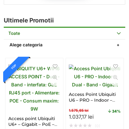
Ultimele Promotii
Toate
Alege categoria
TOP
Access Point Ubiquiti
U6 – PRO – Indoor –
Dual – Band – Gigabit
1.575,65
lei
34%
Prețul inițial a fost: 1.575,
Prețul curent es
1.037,17
lei
Access point Ubiquiti
U6+ – Gigabit – PoE –
★
★
★
★
★
(0)