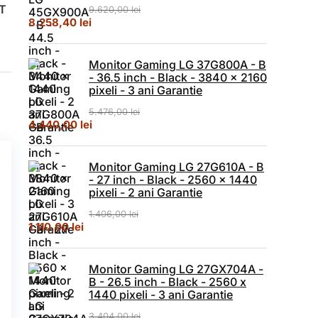
NT
9.620,00
lei
Prețul inițial a fost: 9.620,00 lei.
Prețul curent este: 8.258,40 lei.
8.258,40
lei
Monitor Gaming LG 37G800A - B
- 36.5 inch - Black - 3840 x 2160
pixeli - 3 ani Garantie
5.476,00
lei
Prețul inițial a fost: 5.476,00 lei.
Prețul curent este: 4.440,00 lei.
4.440,00
lei
Monitor Gaming LG 27G610A - B
- 27 inch - Black - 2560 x 1440
pixeli - 2 ani Garantie
1.406,00
lei
Prețul inițial a fost: 1.406,00 lei.
Prețul curent este: 1.110,00 lei.
1.110,00
lei
Monitor Gaming LG 27GX704A -
B - 26.5 inch - Black - 2560 x
1440 pixeli - 3 ani Garantie
3.404,00
lei