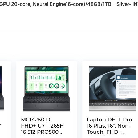
PU 20-core, Neural Engine16-core)/48GB/1TB – Silver- I
MC14250 Dl
Laptop DELL Pro
″
FHD+ U7 – 265H
16 Plus, 16″, Non-
16 512 PRO500
Touch, FHD+
Wp
1920 X