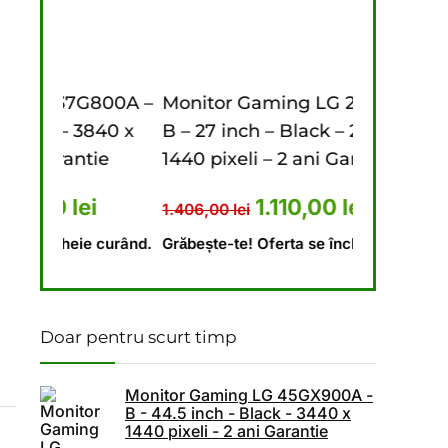
800A –
Monitor Gaming LG 27G610A –
Monitor 
840 x
B – 27 inch – Black – 2560 x
– B – 44.5
ie
1440 pixeli – 2 ani Garantie
1440 pixel
 lei.
l a fost: 5.476,00 lei.
Prețul curent este: 4.440,00 lei.
Prețul inițial a fost: 1.406,0
Prețul curent este
i
1.110,00
lei
1.406,00
lei
9.620,00
le
 curând.
Grăbește-te! Oferta se încheie curând.
Grăbește-te!
Doar pentru scurt timp
Monitor Gaming LG 45GX900A -
B - 44.5 inch - Black - 3440 x
1440 pixeli - 2 ani Garantie