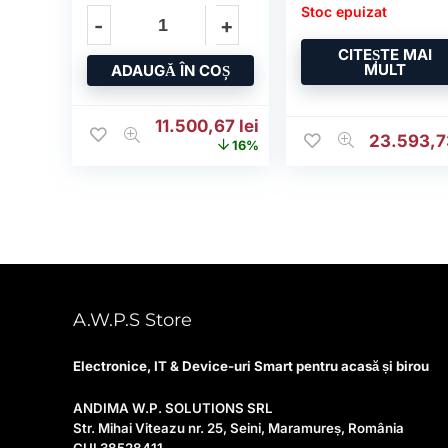
Stoc epuizat
CITEȘTE MAI
MULT
ADAUGĂ ÎN COȘ
Prețul inițial a fost: 13.723,15 lei.
Prețul curent este: 11.
11.500,67
lei
23.593,
16%
A.W.P.S Store
Electronice, IT & Device-uri Smart pentru acasă și birou
ANDIMA W.P. SOLUTIONS SRL
Str. Mihai Viteazu nr. 25, Seini, Maramureș, România