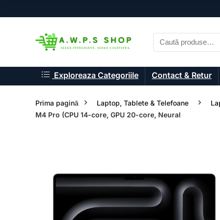
Exploreaza Categoriile
Contact & Retur
Prima pagină
Laptop, Tablete & Telefoane
La
M4 Pro (CPU 14-core, GPU 20-core, Neural
- 19%
- 21%