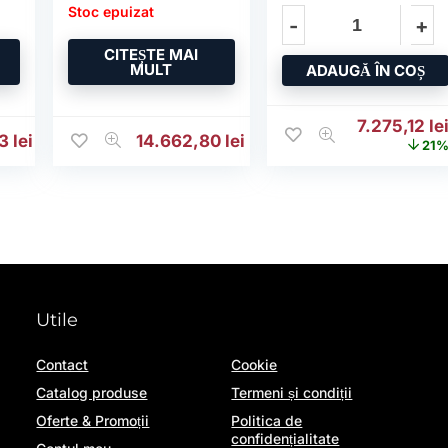
Stoc epuizat
CITEȘTE MAI
MULT
ADAUGĂ ÎN COȘ
500,67 lei.
Prețul iniți
7.275,12
le
73
lei
14.662,80
lei
21
Utile
Contact
Cookie
Catalog produse
Termeni și condiții
Oferte & Promoții
Politica de
confidențialitate