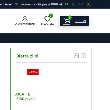
cu cardul
Livrare gratuită peste 1000 lei
0
0
0,00
lei
Autentificare
Preferate
Oferta zilei
- 19%
- 21%