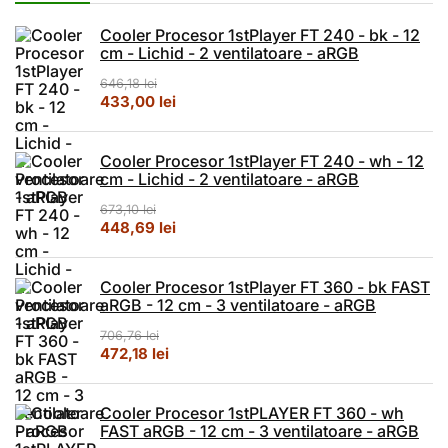
Cooler Procesor 1stPlayer FT 240 - bk - 12
cm - Lichid - 2 ventilatoare - aRGB
646,18
lei
Prețul inițial a fost: 646,18 lei.
Prețul curent este: 433,00 lei.
433,00
lei
Cooler Procesor 1stPlayer FT 240 - wh - 12
cm - Lichid - 2 ventilatoare - aRGB
673,10
lei
Prețul inițial a fost: 673,10 lei.
Prețul curent este: 448,69 lei.
448,69
lei
Cooler Procesor 1stPlayer FT 360 - bk FAST
aRGB - 12 cm - 3 ventilatoare - aRGB
706,76
lei
Prețul inițial a fost: 706,76 lei.
Prețul curent este: 472,18 lei.
472,18
lei
Cooler Procesor 1stPLAYER FT 360 - wh
FAST aRGB - 12 cm - 3 ventilatoare - aRGB