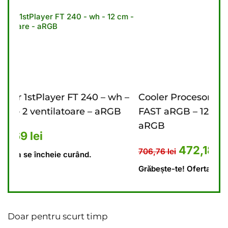
– wh –
Cooler Procesor 1stPlayer FT 360 – bk
C
aRGB
FAST aRGB – 12 cm – 3 ventilatoare –
c
aRGB
3,10 lei.
t este: 448,69 lei.
6
Prețul inițial a fost: 706,76 le
Prețul curent este: 
472,18
lei
706,76
lei
G
Grăbește-te! Oferta se încheie curând.
Doar pentru scurt timp