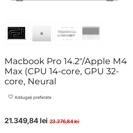
Macbook Pro 14.2″/Apple M4
Max (CPU 14-core, GPU 32-
core, Neural
Adăugați preferate
Prețul inițial a f
Prețul curent est
21.349,84
lei
23.376,84
lei