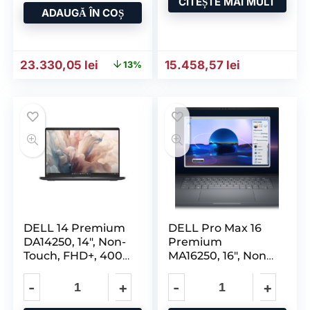
CITEȘTE MAI MULT
ADAUGĂ ÎN COȘ
Prețul inițial a fost: 26.743,87 lei.
Prețul curent este: 23.330,05 lei.
23.330,05
lei
15.458,57
lei
13%
DELL 14 Premium
DELL Pro Max 16
DA14250, 14″, Non-
Premium
Touch, FHD+, 400
MA16250, 16″, Non-
Nits, 100%
Touch, FHD+ 1920