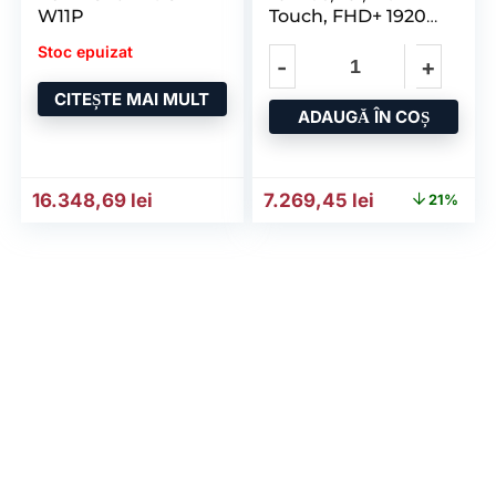
W11P
Touch, FHD+ 1920
X
Stoc epuizat
CITEȘTE MAI MULT
ADAUGĂ ÎN COȘ
Prețul inițial a fost: 9.234
Prețul curent
16.348,69
lei
7.269,45
lei
21%