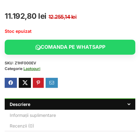
Prețul inițial a fost
Prețul curent este:
11.192,80
lei
12.255,14
lei
Stoc epuizat
COMANDA PE WHATSAPP
SKU:
Z1HF000EV
Categorie
Laptopuri
Descriere
Informații suplimentare
Recenzii (0)