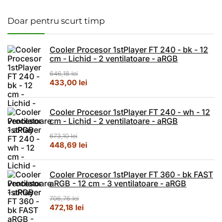
Doar pentru scurt timp
Cooler Procesor 1stPlayer FT 240 - bk - 12
cm - Lichid - 2 ventilatoare - aRGB
646,18
lei
Prețul inițial a fost: 646,18 lei.
Prețul curent este: 433,00 lei.
433,00
lei
Cooler Procesor 1stPlayer FT 240 - wh - 12
cm - Lichid - 2 ventilatoare - aRGB
673,10
lei
Prețul inițial a fost: 673,10 lei.
Prețul curent este: 448,69 lei.
448,69
lei
Cooler Procesor 1stPlayer FT 360 - bk FAST
aRGB - 12 cm - 3 ventilatoare - aRGB
706,76
lei
Prețul inițial a fost: 706,76 lei.
Prețul curent este: 472,18 lei.
472,18
lei