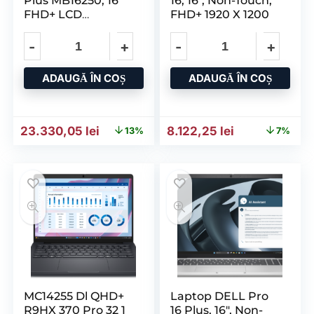
Plus MB16250, 16″
16, 16″, Non-Touch,
FHD+ LCD
FHD+ 1920 X 1200
1920×1200
ADAUGĂ ÎN COȘ
ADAUGĂ ÎN COȘ
Prețul inițial a fost: 26.743,87 lei.
Prețul curent este: 23.330,05 lei.
Prețul inițial a fost: 8.715
Prețul curent 
23.330,05
lei
8.122,25
lei
13%
7%
MC14255 Dl QHD+
Laptop DELL Pro
R9HX 370 Pro 32 1
16 Plus, 16″, Non-