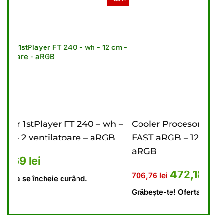
 wh –
Cooler Procesor 1stPlayer FT 360 – bk
C
RGB
FAST aRGB – 12 cm – 3 ventilatoare –
c
aRGB
3,10 lei.
t este: 448,69 lei.
6
Prețul inițial a fost: 706,76 lei
Prețul curent este: 4
472,18
lei
706,76
lei
Gr
Grăbește-te! Oferta se încheie curând.