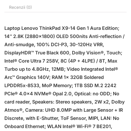
Recenzii (0)
Laptop Lenovo ThinkPad X9-14 Gen 1 Aura Edition;
14″ 2.8K (2880×1800) OLED 500nits Anti-reflection /
Anti-smudge, 100% DCI-P3, 30-120Hz VRR,
DisplayHDR™ True Black 600, Dolby Vision®, Touch;
Intel® Core Ultra 7 258V, 8C (4P + 4LPE) / 8T, Max
Turbo up to 4.8GHz, 12MB; Video Integrated Intel®
Arc™ Graphics 140V; RAM 1x 32GB Soldered
LPDDR5x-8533, MoP Memory; 1TB SSD M.2 2242
PCIe® 4.0×4 NVMe® Opal 2.0, Optical: no ODD; No
card reader, Speakers: Stereo speakers, 2W x2, Dolby
Atmos®, Camera: UHD 8.0MP with Large Sensor + IR
Discrete, with E-Shutter, ToF Sensor, MIPI, LAN: No
Onboard Ethernet; WLAN Intel® Wi-Fi® 7 BE201,