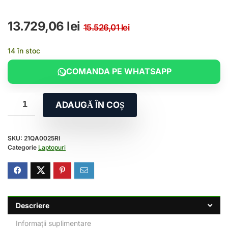
Prețul inițial a fos
Prețul curent este
13.729,06
lei
15.526,01
lei
14 în stoc
COMANDA PE WHATSAPP
ADAUGĂ ÎN COȘ
SKU:
21QA0025RI
Categorie
Laptopuri
Descriere
Informații suplimentare