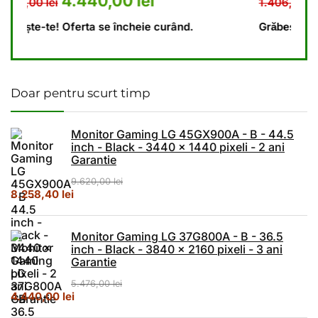
: 5.476,00 lei.
 curent este: 4.440,00 lei.
Prețul inițial a fost: 1.406,
Prețul curent es
1.110,00
lei
1.406,00
lei
Grăbește-te! Oferta se încheie curând.
Doar pentru scurt timp
Monitor Gaming LG 45GX900A - B - 44.5
inch - Black - 3440 x 1440 pixeli - 2 ani
Garantie
9.620,00
lei
Prețul inițial a fost: 9.620,00 lei.
Prețul curent este: 8.258,40 lei.
8.258,40
lei
Monitor Gaming LG 37G800A - B - 36.5
inch - Black - 3840 x 2160 pixeli - 3 ani
Garantie
5.476,00
lei
Prețul inițial a fost: 5.476,00 lei.
Prețul curent este: 4.440,00 lei.
4.440,00
lei