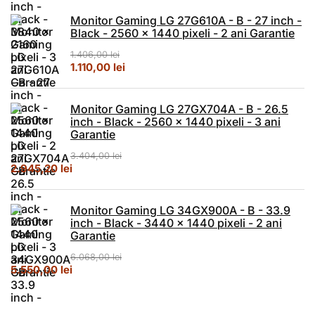
Monitor Gaming LG 27G610A - B - 27 inch -
Black - 2560 x 1440 pixeli - 2 ani Garantie
1.406,00
lei
Prețul inițial a fost: 1.406,00 lei.
Prețul curent este: 1.110,00 lei.
1.110,00
lei
Monitor Gaming LG 27GX704A - B - 26.5
inch - Black - 2560 x 1440 pixeli - 3 ani
Garantie
3.404,00
lei
Prețul inițial a fost: 3.404,00 lei.
Prețul curent este: 2.945,20 lei.
2.945,20
lei
Monitor Gaming LG 34GX900A - B - 33.9
inch - Black - 3440 x 1440 pixeli - 2 ani
Garantie
6.068,00
lei
Prețul inițial a fost: 6.068,00 lei.
Prețul curent este: 5.550,00 lei.
5.550,00
lei