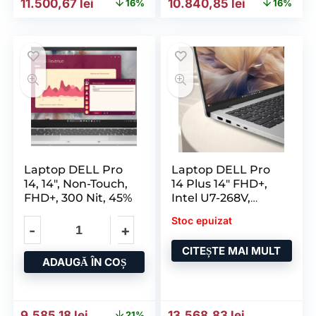
Prețul inițial a fost: 13.723,15 lei.
Prețul curent este: 11.500,67 lei.
Prețul inițial a fost: 12.90
Prețul curen
11.500,67
lei
10.840,85
lei
16%
16%
Laptop DELL Pro
Laptop DELL Pro
14, 14″, Non-Touch,
14 Plus 14″ FHD+,
FHD+, 300 Nit, 45%
Intel U7-268V,
32GB
Stoc epuizat
CITEȘTE MAI MULT
ADAUGĂ ÎN COȘ
Prețul inițial a fost: 12.158,91 lei.
Prețul curent este: 9.585,18 lei.
9.585,18
lei
13.568,83
lei
21%