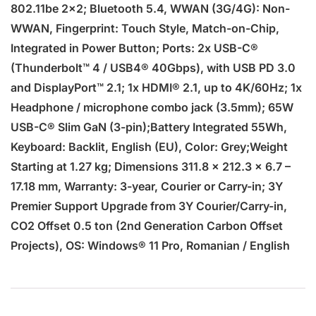
802.11be 2×2; Bluetooth 5.4, WWAN (3G/4G): Non-
WWAN, Fingerprint: Touch Style, Match-on-Chip,
Integrated in Power Button; Ports: 2x USB-C®
(Thunderbolt™ 4 / USB4® 40Gbps), with USB PD 3.0
and DisplayPort™ 2.1; 1x HDMI® 2.1, up to 4K/60Hz; 1x
Headphone / microphone combo jack (3.5mm); 65W
USB-C® Slim GaN (3-pin);Battery Integrated 55Wh,
Keyboard: Backlit, English (EU), Color: Grey;Weight
Starting at 1.27 kg; Dimensions 311.8 x 212.3 x 6.7 –
17.18 mm, Warranty: 3-year, Courier or Carry-in; 3Y
Premier Support Upgrade from 3Y Courier/Carry-in,
CO2 Offset 0.5 ton (2nd Generation Carbon Offset
Projects), OS: Windows® 11 Pro, Romanian / English