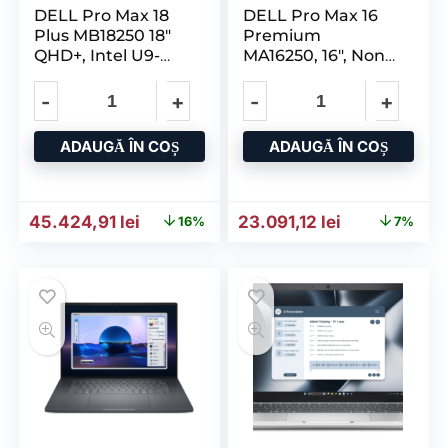
DELL Pro Max 18
DELL Pro Max 16
Plus MB18250 18″
Premium
QHD+, Intel U9-
MA16250, 16″, Non-
285HX
Touch, FHD+ 1920
ADAUGĂ ÎN COȘ
ADAUGĂ ÎN COȘ
Prețul inițial a fost: 54.359,28 lei.
Prețul curent este: 45.424,91 lei.
Prețul inițial a fost: 24.9
Prețul curent
45.424,91
lei
23.091,12
lei
16%
7%