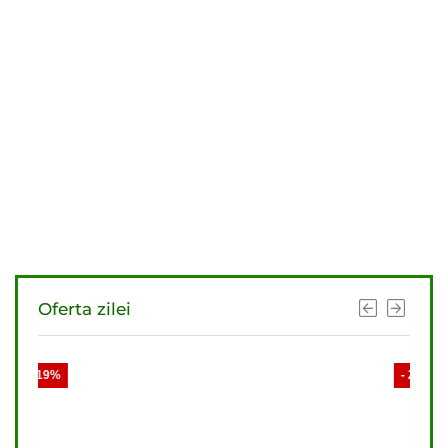
Oferta zilei
- 19%
- 21%