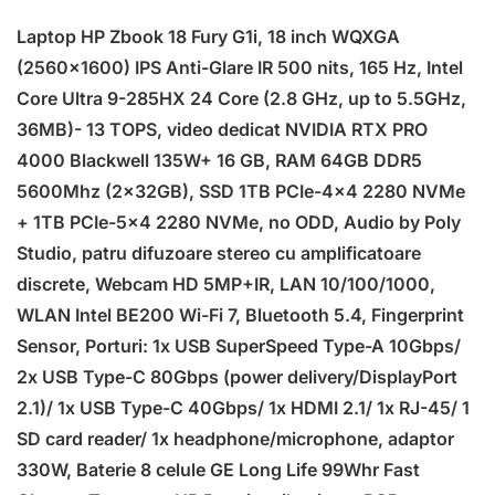
Laptop HP Zbook 18 Fury G1i, 18 inch WQXGA
(2560×1600) IPS Anti-Glare IR 500 nits, 165 Hz, Intel
Core Ultra 9-285HX 24 Core (2.8 GHz, up to 5.5GHz,
36MB)- 13 TOPS, video dedicat NVIDIA RTX PRO
4000 Blackwell 135W+ 16 GB, RAM 64GB DDR5
5600Mhz (2x32GB), SSD 1TB PCIe-4×4 2280 NVMe
+ 1TB PCIe-5×4 2280 NVMe, no ODD, Audio by Poly
Studio, patru difuzoare stereo cu amplificatoare
discrete, Webcam HD 5MP+IR, LAN 10/100/1000,
WLAN Intel BE200 Wi-Fi 7, Bluetooth 5.4, Fingerprint
Sensor, Porturi: 1x USB SuperSpeed Type-A 10Gbps/
2x USB Type-C 80Gbps (power delivery/DisplayPort
2.1)/ 1x USB Type-C 40Gbps/ 1x HDMI 2.1/ 1x RJ-45/ 1
SD card reader/ 1x headphone/microphone, adaptor
330W, Baterie 8 celule GE Long Life 99Whr Fast