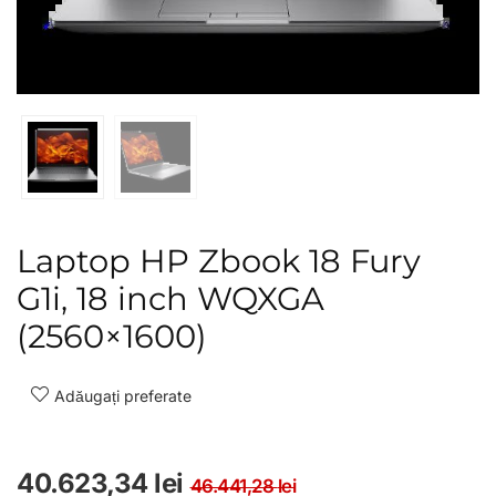
Laptop HP Zbook 18 Fury
G1i, 18 inch WQXGA
(2560×1600)
Adăugați preferate
Prețul inițial a f
Prețul curent es
40.623,34
lei
46.441,28
lei