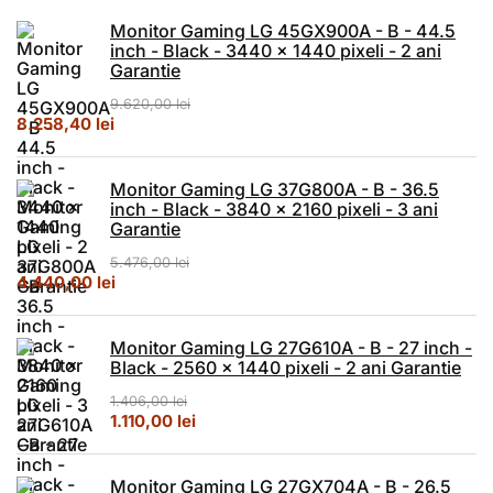
Monitor Gaming LG 45GX900A - B - 44.5
inch - Black - 3440 x 1440 pixeli - 2 ani
Garantie
9.620,00
lei
Prețul inițial a fost: 9.620,00 lei.
Prețul curent este: 8.258,40 lei.
8.258,40
lei
Monitor Gaming LG 37G800A - B - 36.5
inch - Black - 3840 x 2160 pixeli - 3 ani
Garantie
5.476,00
lei
Prețul inițial a fost: 5.476,00 lei.
Prețul curent este: 4.440,00 lei.
4.440,00
lei
Monitor Gaming LG 27G610A - B - 27 inch -
Black - 2560 x 1440 pixeli - 2 ani Garantie
1.406,00
lei
Prețul inițial a fost: 1.406,00 lei.
Prețul curent este: 1.110,00 lei.
1.110,00
lei
Monitor Gaming LG 27GX704A - B - 26.5