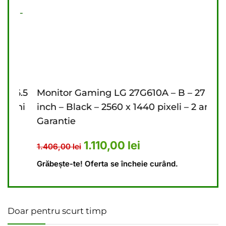
6.5
Monitor Gaming LG 27G610A – B – 27
Mon
ni
inch – Black – 2560 x 1440 pixeli – 2 ani
inch
Garantie
Gar
476,00 lei.
ent este: 4.440,00 lei.
Prețul inițial a fost: 1.406,00 le
Prețul curent este: 1
1.110,00
lei
1.406,00
lei
9.62
Grăbește-te! Oferta se încheie curând.
Grăbe
Doar pentru scurt timp