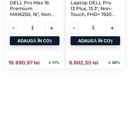
DELL Pro Max 16
Laptop DELL Pro
Premium
13 Plus, 13.3″, Non-
MA16250, 16″, Non-
Touch, FHD+ 1920
Touch, FHD+ 1920
X
ADAUGĂ ÎN COȘ
ADAUGĂ ÎN COȘ
Prețul inițial a fost: 22.216,40 lei.
Prețul curent este: 19.690,97 lei.
Prețul inițial a fost: 10.60
Prețul curent
19.690,97
lei
6.602,55
lei
11%
38%