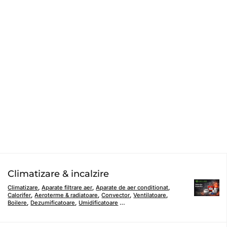
Climatizare & incalzire
Climatizare
,
Aparate filtrare aer
,
Aparate de aer conditionat
,
Calorifer
,
Aeroterme & radiatoare
,
Convector
,
Ventilatoare
,
Boilere
,
Dezumificatoare
,
Umidificatoare
…