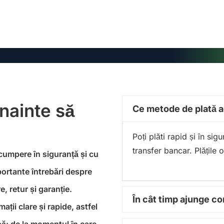
înainte să
Ce metode de plată 
Poți plăti rapid și în si
transfer bancar. Plățile 
 cumpere în siguranță și cu
portante întrebări despre
, retur și garanție.
În cât timp ajunge 
ții clare și rapide, astfel