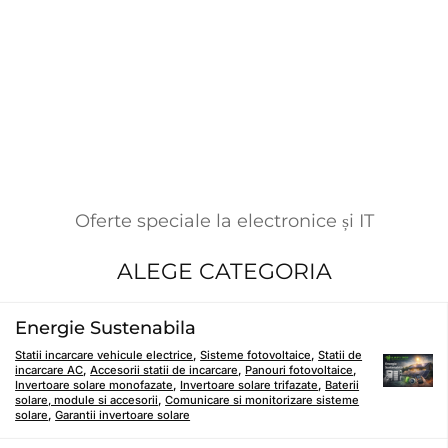
Oferte speciale la electronice și IT
ALEGE CATEGORIA
Energie Sustenabila
Statii incarcare vehicule electrice
,
Sisteme fotovoltaice
,
Statii de
incarcare AC
,
Accesorii statii de incarcare
,
Panouri fotovoltaice
,
Invertoare solare monofazate
,
Invertoare solare trifazate
,
Baterii
solare, module si accesorii
,
Comunicare si monitorizare sisteme
solare
,
Garantii invertoare solare