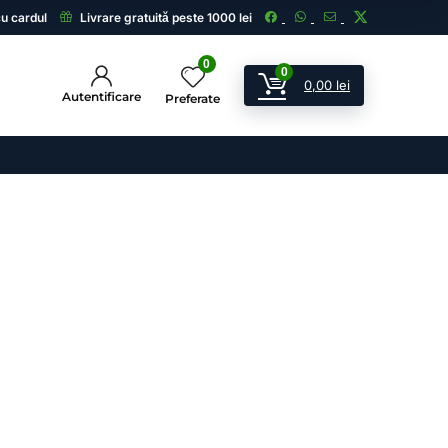
cu cardul
Livrare gratuită peste 1000 lei
0
0
0,00
lei
Autentificare
Preferate
ii
 și echipamente de supraveghere.