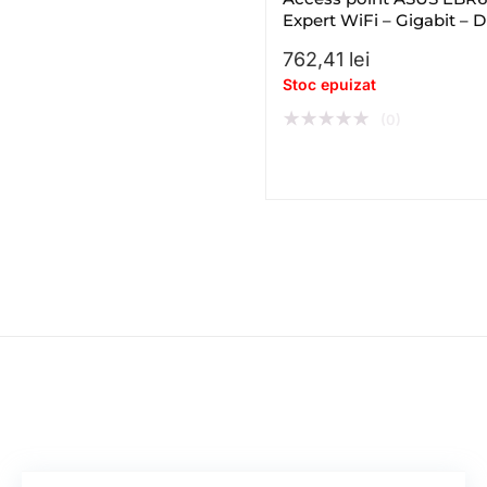
Expert WiFi – Gigabit – D
– band – WiFi 6 – AX
762,41
lei
Stoc epuizat
★
★
★
★
★
(0)