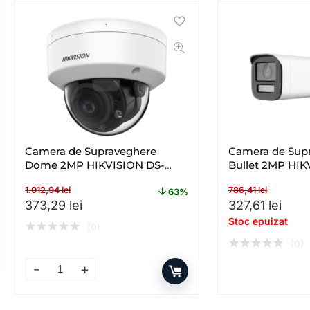
Camera de Supraveghere
Camera de Sup
Dome 2MP HIKVISION DS-
Bullet 2MP HIK
2CE50DF3T-VPLSZE(2.8-
2CE19DF3T-LSZ
1.012,94
lei
786,41
lei
12MM), Lentila Varifocala: 2.8-
Lentila Varifoc
63%
Prețul inițial a fost: 1.012,94 lei.
Prețul curent este: 373,29 lei.
Prețul inițial a
Prețu
373,29
lei
327,61
lei
12mm
Stoc epuizat
★
★
★
★
★
(0)
★
★
★
★
★
(0)
Camera de Supraveghere Dome 2MP HIKVISION DS-2CE