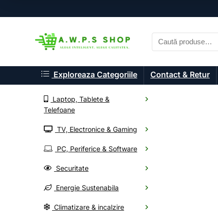
Exploreaza Categoriile
Contact & Retur
Laptop, Tablete &
Telefoane
TV, Electronice & Gaming
A.W.P.S. Shop
PC, Periferice & Software
Componente P
Securitate
Energie Sustenabila
Alege din mii de electr
Climatizare & incalzire
Oferte noi, livrare rapid