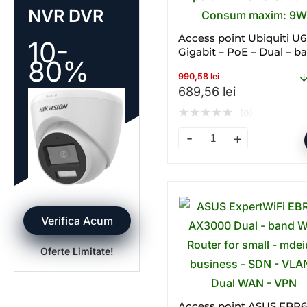
NVR DVR
Access point Ubiquiti U6
10-
Gigabit – PoE – Dual – b
80%
WI – FI
990,58
lei
Prețul inițial a fost: 99
Prețul curen
689,56
lei
★
★
★
★
★
(0)
Access point Ubiquiti U6+
Verifica Acum
Oferte Limitate!
Access point ASUS EBR