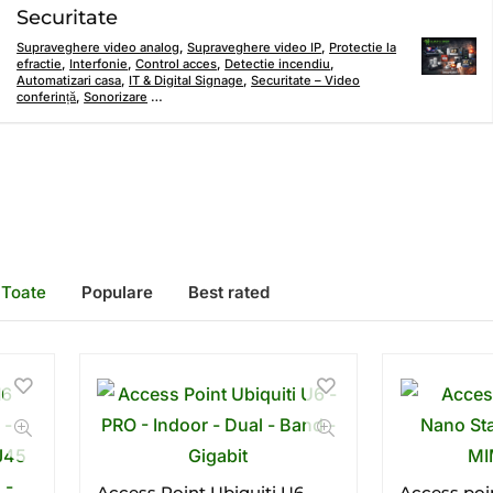
Securitate
Supraveghere video analog
,
Supraveghere video IP
,
Protectie la
efractie
,
Interfonie
,
Control acces
,
Detectie incendiu
,
Automatizari casa
,
IT & Digital Signage
,
Securitate – Video
conferință
,
Sonorizare
…
Toate
Populare
Best rated
Access Point Ubiquiti U6 –
Access poi