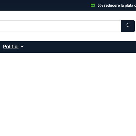
5% reducere la plata 
Politici
C, Electronice și accesor
onice: smartphone-uri, laptopuri, sisteme desktop
ă și garanția unui magazin de încredere.