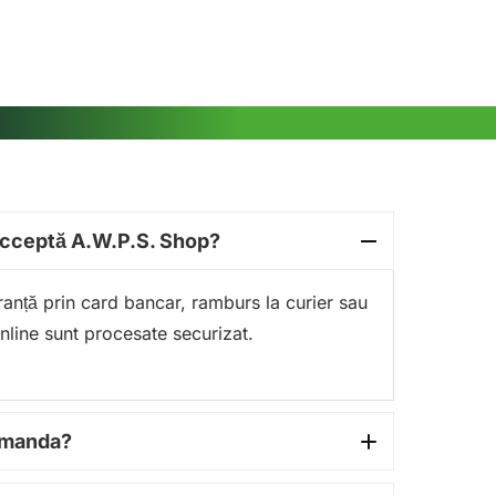
acceptă A.W.P.S. Shop?
guranță prin card bancar, ramburs la curier sau
online sunt procesate securizat.
comanda?