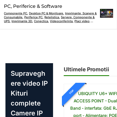
PC, Periferice & Software
Componente PC
,
Desktop PC & Monitoare
,
Imprimante, Scanere &
Consumabile
,
Periferice PC
,
Retelistica
,
Servere, Componente &
UPS
,
Imprimante 3D
,
Conectica
,
Videoconferinta
,
Placi video
…
Ultimele Promotii
Supravegh
ere video IP
TOP
Kituri
complete
Camere IP