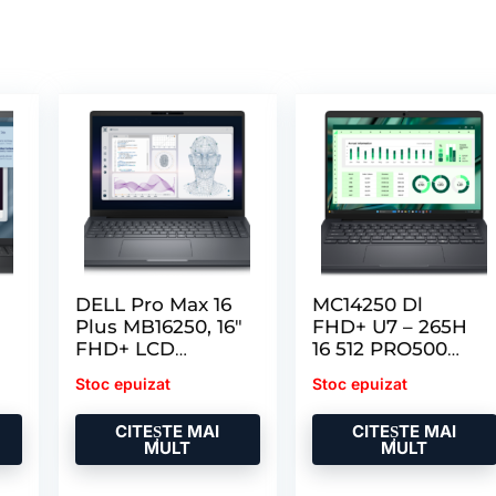
DELL Pro Max 16
MC14250 Dl
Plus MB16250, 16″
FHD+ U7 – 265H
FHD+ LCD
16 512 PRO500
X
1920×1200
Wp
Stoc epuizat
Stoc epuizat
CITEȘTE MAI
CITEȘTE MAI
MULT
MULT