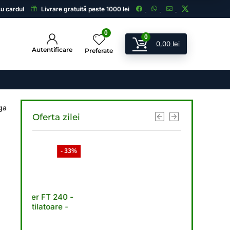
cu cardul
Livrare gratuită peste 1000 lei
0
0
0,00
lei
Autentificare
Preferate
ga
Oferta zilei
- 33%
- 33%