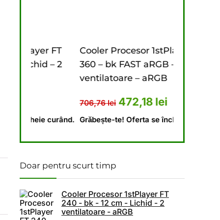
r FT
Cooler Procesor 1stPlayer FT
Cooler Pr
 – 2
360 – bk FAST aRGB – 12 cm – 3
240 – bk –
ventilatoare – aRGB
ventilato
 fost: 673,10 lei.
țul curent este: 448,69 lei.
Prețul inițial a fost: 706,76 le
Prețul curent este: 
P
472,18
lei
706,76
lei
646,18
lei
 curând.
Grăbește-te! Oferta se încheie curând.
Grăbește-te!
Doar pentru scurt timp
Cooler Procesor 1stPlayer FT
240 - bk - 12 cm - Lichid - 2
ventilatoare - aRGB