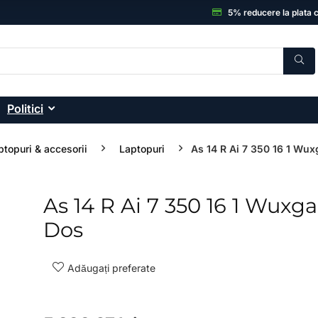
5% reducere la plata 
Politici
ptopuri & accesorii
Laptopuri
As 14 R Ai 7 350 16 1 Wux
As 14 R Ai 7 350 16 1 Wuxga
- 33%
Dos
Adăugați preferate