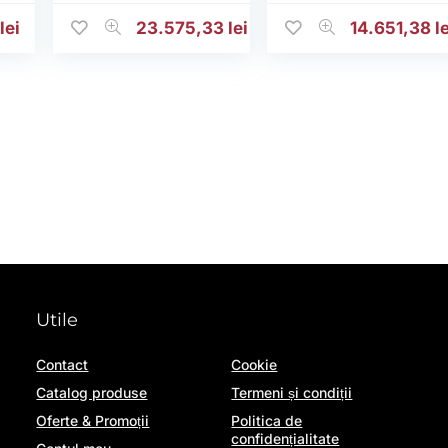
32,97 lei.
0
lei
23.575,33
lei
14.651,38
l
Utile
Contact
Cookie
Catalog produse
Termeni și condiții
Oferte & Promoții
Politica de
confidențialitate