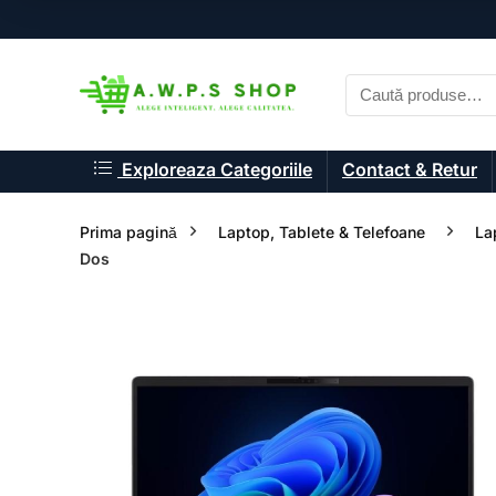
Exploreaza Categoriile
Contact & Retur
Prima pagină
Laptop, Tablete & Telefoane
La
Dos
- 33%
- 33%