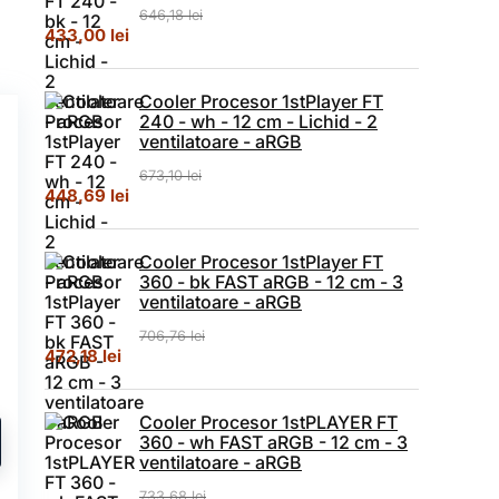
646,18
lei
Prețul inițial a fost: 646,18 lei.
Prețul curent este: 433,00 lei.
433,00
lei
Cooler Procesor 1stPlayer FT
240 - wh - 12 cm - Lichid - 2
ventilatoare - aRGB
673,10
lei
Prețul inițial a fost: 673,10 lei.
Prețul curent este: 448,69 lei.
448,69
lei
Cooler Procesor 1stPlayer FT
360 - bk FAST aRGB - 12 cm - 3
ventilatoare - aRGB
706,76
lei
Prețul inițial a fost: 706,76 lei.
Prețul curent este: 472,18 lei.
472,18
lei
Cooler Procesor 1stPLAYER FT
360 - wh FAST aRGB - 12 cm - 3
ventilatoare - aRGB
733,68
lei