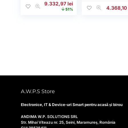
Prețul inițial a fost: 19.113,62 lei.
Prețul curent este: 9.3
9.332,97
lei
4.368,1
51%
A.W.P.S Store
Electronice, IT & Device-uri Smart pentru acasă și birou
ANDIMA W.P. SOLUTIONS SRL
Str. Mihai Viteazu nr. 25, Seini, Maramureș, România