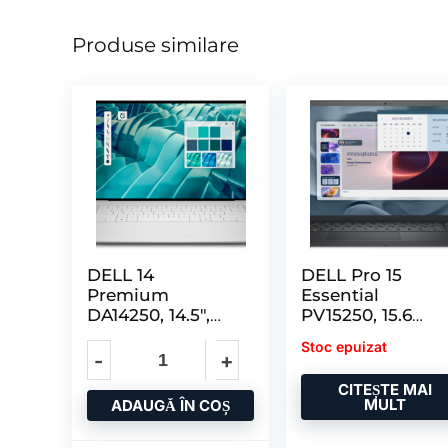
Produse similare
DELL 14
DELL Pro 15
Premium
Essential
DA14250, 14.5″,
PV15250, 15.6
Non-Touch, 2K,
Inch FHD (1920 
Stoc epuizat
500 Nit, IPS
CITEȘTE MAI
MULT
ADAUGĂ ÎN COȘ