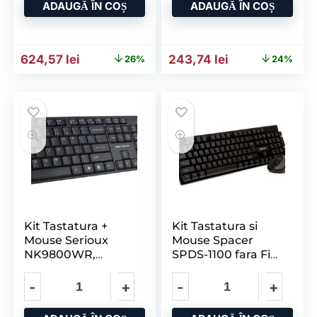
ADAUGĂ ÎN COȘ
ADAUGĂ ÎN COȘ
Prețul inițial a fost: 838,72 lei.
Prețul curent este: 624,57 lei.
Prețul inițial a fost: 319,0
Prețul curent e
624,57
lei
243,74
lei
26%
24%
Kit Tastatura +
Kit Tastatura si
Mouse Serioux
Mouse Spacer
NK9800WR,
SPDS-1100 fara Fir,
Wireless 2.4GHz,
USB, Tastatura
Us Layout