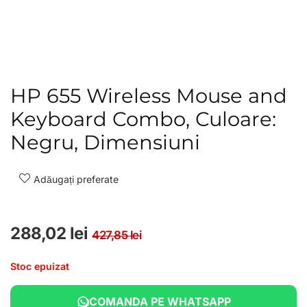
HP 655 Wireless Mouse and
Keyboard Combo, Culoare:
Negru, Dimensiuni
Adăugați preferate
Prețul inițial a fost: 4
Prețul curent este: 28
288,02
lei
427,85
lei
Stoc epuizat
COMANDA PE WHATSAPP