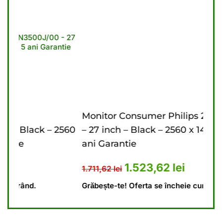
Monitor Consumer Philips 27B2U3601/00
Mo
2560
– 27 inch – Black – 2560 x 1440 pixeli – 3
inc
ani Garantie
Ga
341,62 lei.
t este: 1.174,23 lei.
Prețul inițial a fost: 1.711,62 lei
Prețul curent este:
1.523,62
lei
1.711,62
lei
1.7
Grăbește-te! Oferta se încheie curând.
Gră