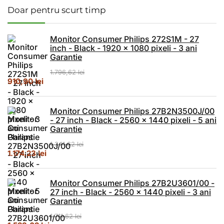
Doar pentru scurt timp
Monitor Consumer Philips 272S1M - 27
inch - Black - 1920 x 1080 pixeli - 3 ani
Garantie
1.796,62
lei
Prețul inițial a fost: 1.796,62 lei.
Prețul curent este: 910,90 lei.
910,90
lei
Monitor Consumer Philips 27B2N3500J/00
- 27 inch - Black - 2560 x 1440 pixeli - 5 ani
Garantie
1.341,62
lei
Prețul inițial a fost: 1.341,62 lei.
Prețul curent este: 1.174,23 lei.
1.174,23
lei
Monitor Consumer Philips 27B2U3601/00 -
27 inch - Black - 2560 x 1440 pixeli - 3 ani
Garantie
1.711,62
lei