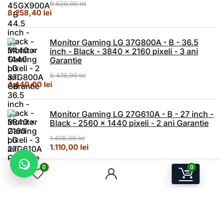
9.620,00
lei
Prețul inițial a fost: 9.620,00 lei.
Prețul curent este: 8.258,40 lei.
8.258,40
lei
Monitor Gaming LG 37G800A - B - 36.5
inch - Black - 3840 x 2160 pixeli - 3 ani
Garantie
5.476,00
lei
Prețul inițial a fost: 5.476,00 lei.
Prețul curent este: 4.440,00 lei.
4.440,00
lei
Monitor Gaming LG 27G610A - B - 27 inch -
Black - 2560 x 1440 pixeli - 2 ani Garantie
1.406,00
lei
Prețul inițial a fost: 1.406,00 lei.
Prețul curent este: 1.110,00 lei.
1.110,00
lei
0
0
Monitor Gaming LG 27GX704A - B - 26.5
inch - Black - 2560 x 1440 pixeli - 3 ani
Garantie
3.404,00
lei
Prețul inițial a fost: 3.404,00 lei.
Prețul curent este: 2.945,20 lei.
2.945,20
lei