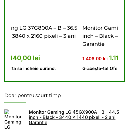
 – 36.5
Monitor Gaming LG 27G610A – B – 27
– 3 ani
inch – Black – 2560 x 1440 pixeli – 2 ani
Garantie
: 5.476,00 lei.
 curent este: 4.440,00 lei.
Prețul inițial a fost: 1.406,
Prețul curent es
1.110,00
lei
1.406,00
lei
Grăbește-te! Oferta se încheie curând.
Doar pentru scurt timp
Monitor Gaming LG 45GX900A - B - 44.5
inch - Black - 3440 x 1440 pixeli - 2 ani
Garantie