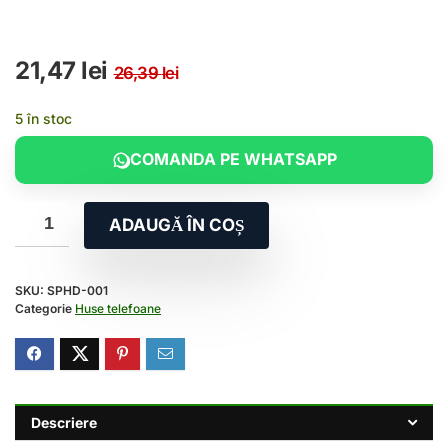
Prețul inițial a fost: 26,3
Prețul curent este: 21,47 
21,47
lei
26,39
lei
5 în stoc
COMANDA PE WHATSAPP
ADAUGĂ ÎN COȘ
SKU:
SPHD-001
Categorie
Huse telefoane
Descriere