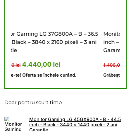
B – 36.5
Monitor Gaming LG 27G610A – B – 27
i – 3 ani
inch – Black – 2560 x 1440 pixeli – 2 ani
Garantie
st: 5.476,00 lei.
l curent este: 4.440,00 lei.
Prețul inițial a fost: 1.406
Prețul curent e
1.110,00
lei
1.406,00
lei
.
Grăbește-te! Oferta se încheie curând.
Doar pentru scurt timp
Monitor Gaming LG 45GX900A - B - 44.5
inch - Black - 3440 x 1440 pixeli - 2 ani
Garantie