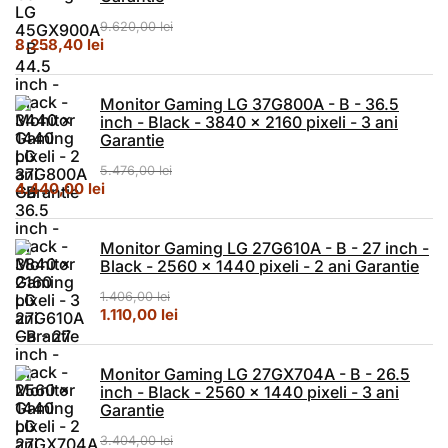
9.620,00
lei
Prețul inițial a fost: 9.620,00 lei.
Prețul curent este: 8.258,40 lei.
8.258,40
lei
Monitor Gaming LG 37G800A - B - 36.5
inch - Black - 3840 x 2160 pixeli - 3 ani
Garantie
5.476,00
lei
Prețul inițial a fost: 5.476,00 lei.
Prețul curent este: 4.440,00 lei.
4.440,00
lei
Monitor Gaming LG 27G610A - B - 27 inch -
Black - 2560 x 1440 pixeli - 2 ani Garantie
1.406,00
lei
Prețul inițial a fost: 1.406,00 lei.
Prețul curent este: 1.110,00 lei.
1.110,00
lei
Monitor Gaming LG 27GX704A - B - 26.5
inch - Black - 2560 x 1440 pixeli - 3 ani
Garantie
3.404,00
lei