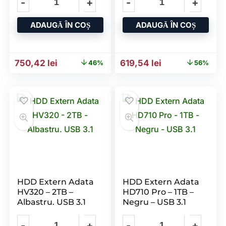
ADAUGĂ ÎN COȘ
ADAUGĂ ÎN COȘ
Prețul inițial a fost: 1.394,50 lei.
Prețul curent este: 750,42 lei.
Prețul inițial a fost: 1.394
Prețul curent es
750,42
lei
619,54
lei
46%
56%
HDD Extern Adata
HDD Extern Adata
HV320 – 2TB –
HD710 Pro – 1TB –
Albastru. USB 3.1
Negru – USB 3.1