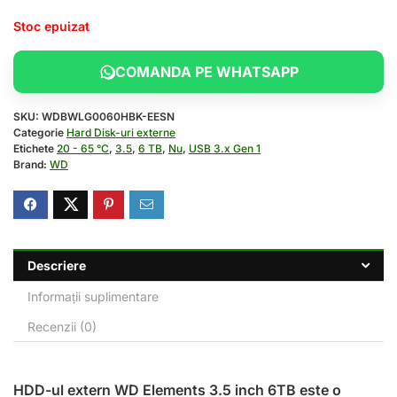
Stoc epuizat
COMANDA PE WHATSAPP
SKU:
WDBWLG0060HBK-EESN
Categorie
Hard Disk-uri externe
Etichete
20 - 65 °C
,
3.5
,
6 TB
,
Nu
,
USB 3.x Gen 1
Brand:
WD
Descriere
Informații suplimentare
Recenzii (0)
HDD-ul extern WD Elements 3.5 inch 6TB este o