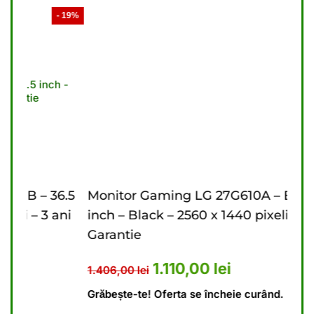
- 19%
- 21%
6.5
Monitor Gaming LG 27G610A – B – 27
Mon
ani
inch – Black – 2560 x 1440 pixeli – 2 ani
inch
Garantie
Gar
476,00 lei.
ent este: 4.440,00 lei.
Prețul inițial a fost: 1.406,00 l
Prețul curent este: 1
1.110,00
lei
1.406,00
lei
9.6
Grăbește-te! Oferta se încheie curând.
Grăb