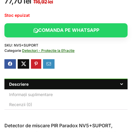
Prețul inițial a fost: 116,9
Prețul curent este: 77,70 
77,70
lei
116,92
lei
Stoc epuizat
COMANDA PE WHATSAPP
SKU:
NV5+SUPORT
Categorie
Detectori - Protectie la Efractie
Descriere
Informații suplimentare
Recenzii (0)
Detector de miscare PIR Paradox NV5+SUPORT,