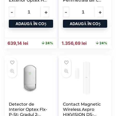
Exterior Optex HX-
Perimetrala Bir cu
80(C); Arie de
4 Spoturi, 60m in
Acoperire
Exterior, IP65,
Temperatura
ADAUGĂ ÎN COȘ
ADAUGĂ ÎN COȘ
Prețul inițial a fost: 842,37 lei.
Prețul curent este: 639,14 lei.
Prețul inițial a fost: 1.788
Prețul curent 
639,14
lei
1.356,69
lei
24%
24%
Detector de
Contact Magnetic
Interior Optex Flx-
Wireless Axpro
P-St; Gradul 2;
HIKVISION DS-