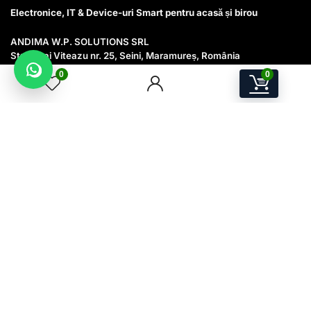
Electronice, IT & Device-uri Smart pentru acasă și birou
ANDIMA W.P. SOLUTIONS SRL
Str. Mihai Viteazu nr. 25, Seini, Maramureș, România
CUI 38528411
0
0
J24/1930/23.11.2017
Email:
contact@awps-store.ro
Program suport: Luni–Vineri, 09:00–17:00
Utile
Contact
Catalog produse
Oferte & Promoții
Contul meu
Cookie
Termeni și condiții