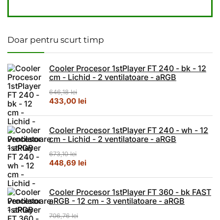
Doar pentru scurt timp
Cooler Procesor 1stPlayer FT 240 - bk - 12
cm - Lichid - 2 ventilatoare - aRGB
646,18
lei
Prețul inițial a fost: 646,18 lei.
Prețul curent este: 433,00 lei.
433,00
lei
Cooler Procesor 1stPlayer FT 240 - wh - 12
cm - Lichid - 2 ventilatoare - aRGB
673,10
lei
Prețul inițial a fost: 673,10 lei.
Prețul curent este: 448,69 lei.
448,69
lei
Cooler Procesor 1stPlayer FT 360 - bk FAST
aRGB - 12 cm - 3 ventilatoare - aRGB
706,76
lei