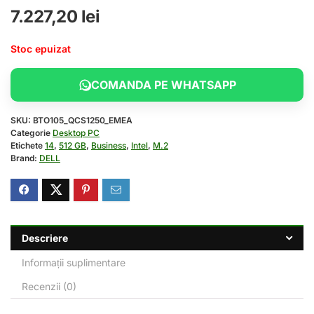
7.227,20
lei
Stoc epuizat
COMANDA PE WHATSAPP
SKU:
BTO105_QCS1250_EMEA
Categorie
Desktop PC
Etichete
14
,
512 GB
,
Business
,
Intel
,
M.2
Brand:
DELL
Descriere
Informații suplimentare
Recenzii (0)