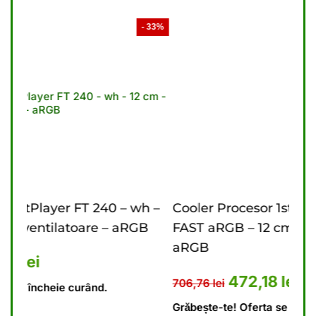
- 33%
- 33%
 wh –
Cooler Procesor 1stPlayer FT 360 – bk
C
RGB
FAST aRGB – 12 cm – 3 ventilatoare –
c
aRGB
3,10 lei.
t este: 448,69 lei.
6
Prețul inițial a fost: 706,76 lei
Prețul curent este: 4
472,18
lei
706,76
lei
Gr
Grăbește-te! Oferta se încheie curând.