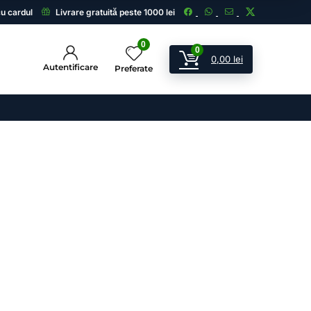
cu cardul
Livrare gratuită peste 1000 lei
0
0
0,00
lei
Autentificare
Preferate
ii
 și echipamente de supraveghere.