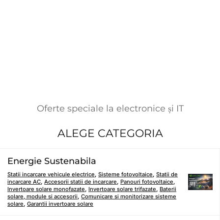
Oferte speciale la electronice și IT
ALEGE CATEGORIA
Energie Sustenabila
Statii incarcare vehicule electrice
,
Sisteme fotovoltaice
,
Statii de
incarcare AC
,
Accesorii statii de incarcare
,
Panouri fotovoltaice
,
Invertoare solare monofazate
,
Invertoare solare trifazate
,
Baterii
solare, module si accesorii
,
Comunicare si monitorizare sisteme
solare
,
Garantii invertoare solare