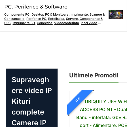
PC, Periferice & Software
Componente PC
,
Desktop PC & Monitoare
,
Imprimante, Scanere &
Consumabile
,
Periferice PC
,
Retelistica
,
Servere, Componente &
UPS
,
Imprimante 3D
,
Conectica
,
Videoconferinta
,
Placi video
…
Ultimele Promotii
Supravegh
ere video IP
TOP
Kituri
complete
Camere IP