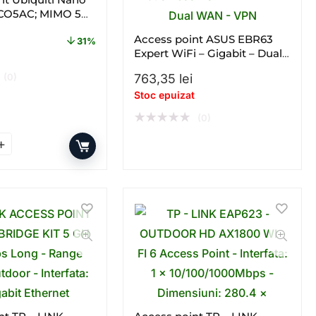
OCO5AC; MIMO 5
Access point ASUS EBR63
31%
.
ial a fost: 452,60 lei.
rețul curent este: 314,31 lei.
Expert WiFi – Gigabit – Dual
– band – WiFi 6 – AX
(0)
763,35
lei
Stoc epuizat
★
★
★
★
★
(0)
– Band – Gigabit cantitate
nt Ubiquiti Nano Station LOCO5AC; MIMO 5 GHz cantitate