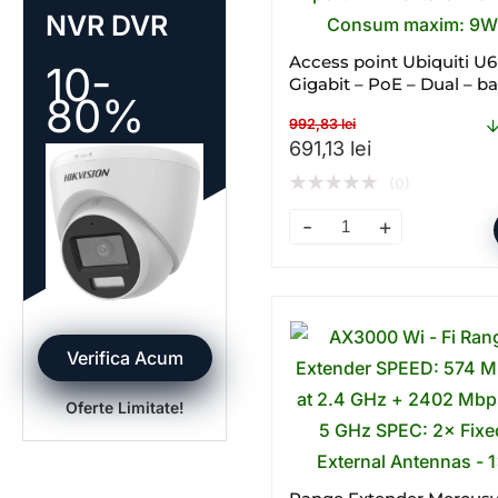
NVR DVR
Access point Ubiquiti U6
10-
Gigabit – PoE – Dual – b
80%
WI – FI
992,83
lei
Prețul inițial a fost: 99
Prețul curent 
691,13
lei
★
★
★
★
★
(0)
Access point Ubiquiti U6+
Verifica Acum
Oferte Limitate!