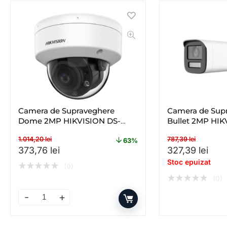
Camera de Supraveghere
Camera de Sup
Dome 2MP HIKVISION DS-
Bullet 2MP HIK
2CE50DF3T-VPLSZE(2.8-
2CE19DF3T-LSZ
1.014,20
lei
787,39
lei
12MM), Lentila Varifocala: 2.8-
Lentila Varifoc
63%
Prețul inițial a fost: 1.014,20 lei.
Prețul curent este: 373,76 lei.
Prețul inițial a
Preț
373,76
lei
327,39
lei
12mm
Stoc epuizat
★
★
★
★
★
(0)
★
★
★
★
★
(0)
Camera de Supraveghere Dome 2MP HIKVISION DS-2CE