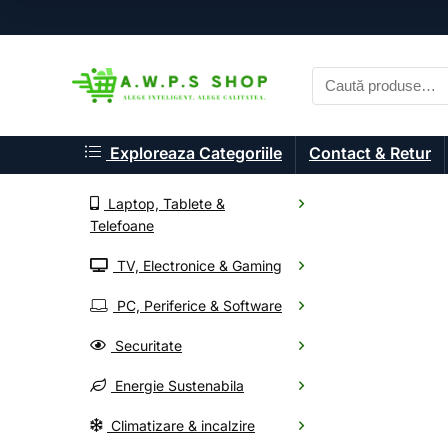
Exploreaza Categoriile
Contact & Retur
Laptop, Tablete &
Telefoane
TV, Electronice & Gaming
A.W.P.S. Shop
PC, Periferice & Software
Componente P
Securitate
Energie Sustenabila
Alege din mii de electr
Climatizare & incalzire
Oferte noi, livrare rapid