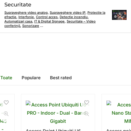
Securitate
Supraveghere video analog
,
Supraveghere video IP
,
Protectie la
efractie
,
Interfonie
,
Control acces
,
Detectie incendiu
,
Automatizari casa
,
IT & Digital Signage
,
Securitate – Video
conferință
,
Sonorizare
…
Toate
Populare
Best rated
Access Point Ubiquiti U6 –
Access poi