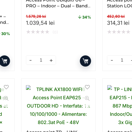
PRO – Indoor – Dual – Band –
Station L
Gigabit
GHz
+ –
1.579,26
lei
452,60
lei
34%
and –
Prețul inițial a fost: 1.579,26 lei.
Prețul curent este: 1.039,54 lei
Prețul iniț
P
1.039,54
lei
314,31
lei
★
★
★
★
★
★
★
★
★
★
(0)
30%
2,83 lei.
este: 691,13 lei.
 – Gigabit – PoE – Dual – band – WI – FI cantitate
Access Point Ubiquiti U6 – PRO – Indoor – Dual 
Access poi