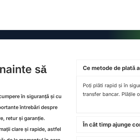
înainte să
Ce metode de plată 
Poți plăti rapid și în si
transfer bancar. Plățile 
 cumpere în siguranță și cu
portante întrebări despre
, retur și garanție.
În cât timp ajunge 
ții clare și rapide, astfel