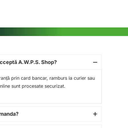
acceptă A.W.P.S. Shop?
guranță prin card bancar, ramburs la curier sau
online sunt procesate securizat.
comanda?