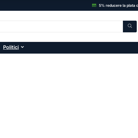
5% reducere la plata 
Politici
C, Electronice și accesor
onice: smartphone-uri, laptopuri, sisteme desktop
ă și garanția unui magazin de încredere.