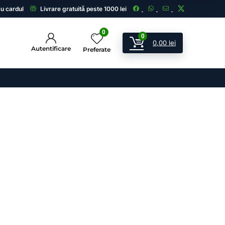
cu cardul
Livrare gratuită peste 1000 lei
0
0
0,00
lei
Autentificare
Preferate
ii
 și echipamente de supraveghere.