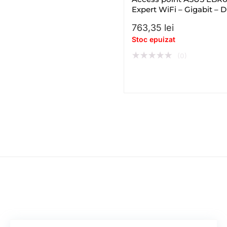
Expert WiFi – Gigabit – D
– band – WiFi 6 – AX
763,35
lei
Stoc epuizat
★
★
★
★
★
(0)