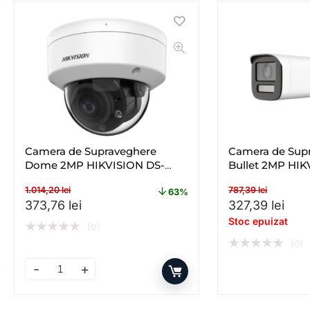
Camera de Supraveghere
Camera de Sup
Dome 2MP HIKVISION DS-
Bullet 2MP HIK
2CE50DF3T-VPLSZE(2.8-
2CE19DF3T-LSZ
1.014,20
lei
787,39
lei
12MM), Lentila Varifocala: 2.8-
Lentila Varifoc
63%
Prețul inițial a fost: 1.014,20 lei.
Prețul curent este: 373,76 lei.
Prețul inițial a
Preț
373,76
lei
327,39
lei
12mm
Stoc epuizat
★
★
★
★
★
(0)
★
★
★
★
★
(0)
Camera de Supraveghere Dome 2MP HIKVISION DS-2CE