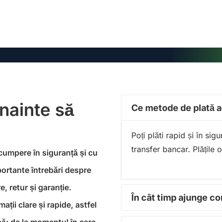
înainte să
Ce metode de plată 
Poți plăti rapid și în si
transfer bancar. Plățile 
 cumpere în siguranță și cu
portante întrebări despre
, retur și garanție.
În cât timp ajunge 
ții clare și rapide, astfel