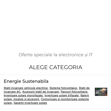
Oferte speciale la electronice și IT
ALEGE CATEGORIA
Energie Sustenabila
Statii incarcare vehicule electrice
,
Sisteme fotovoltaice
,
Statii de
incarcare AC
,
Accesorii statii de incarcare
,
Panouri fotovoltaice
,
Invertoare solare monofazate
,
Invertoare solare trifazate
,
Baterii
solare, module si accesorii
,
Comunicare si monitorizare sisteme
solare
,
Garantii invertoare solare