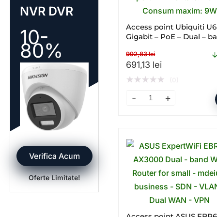
NVR DVR
Access point Ubiquiti U6
10-
Gigabit – PoE – Dual – b
80%
WI – FI
992,83
lei
Prețul inițial a fost: 99
Prețul curent 
691,13
lei
★
★
★
★
★
(0)
Access point Ubiquiti U6+
Verifica Acum
Oferte Limitate!
Access point ASUS EBR