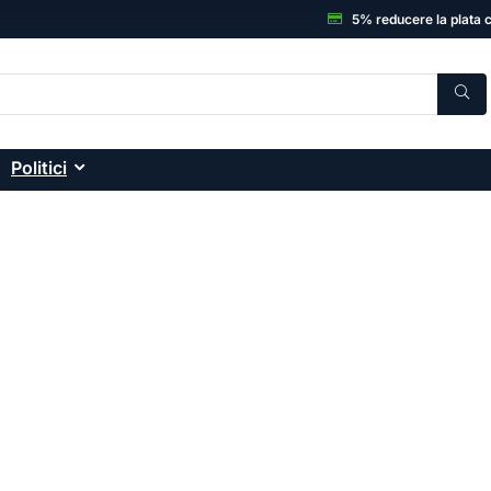
5% reducere la plata 
Politici
C, Electronice și accesor
onice: smartphone-uri, laptopuri, sisteme desktop
ă și garanția unui magazin de încredere.