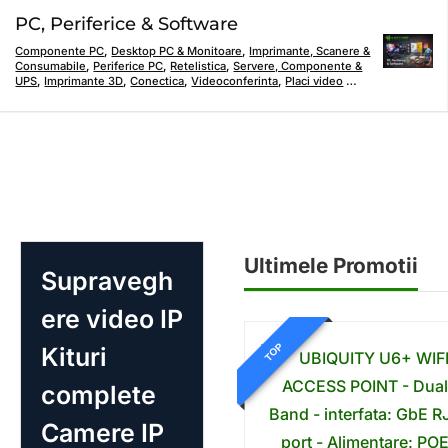
PC, Periferice & Software
Componente PC
,
Desktop PC & Monitoare
,
Imprimante, Scanere &
Consumabile
,
Periferice PC
,
Retelistica
,
Servere, Componente &
UPS
,
Imprimante 3D
,
Conectica
,
Videoconferinta
,
Placi video
…
Ultimele Promotii
Supravegh
ere video IP
TOP
Kituri
complete
Camere IP