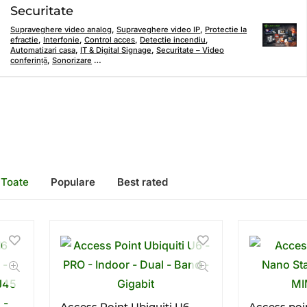
Securitate
Supraveghere video analog
,
Supraveghere video IP
,
Protectie la
efractie
,
Interfonie
,
Control acces
,
Detectie incendiu
,
Automatizari casa
,
IT & Digital Signage
,
Securitate – Video
conferință
,
Sonorizare
…
Toate
Populare
Best rated
Access Point Ubiquiti U6 –
Access poi