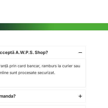
acceptă A.W.P.S. Shop?
guranță prin card bancar, ramburs la curier sau
online sunt procesate securizat.
comanda?