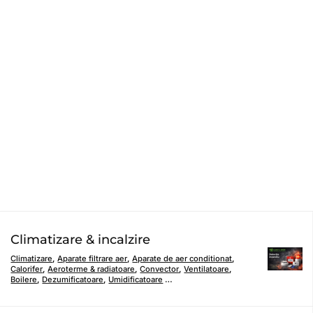
Climatizare & incalzire
Climatizare
,
Aparate filtrare aer
,
Aparate de aer conditionat
,
Calorifer
,
Aeroterme & radiatoare
,
Convector
,
Ventilatoare
,
Boilere
,
Dezumificatoare
,
Umidificatoare
…