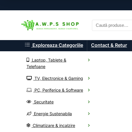
Exploreaza Categoriile
Contact & Retur
Laptop, Tablete &
Telefoane
TV, Electronice & Gaming
A.W.P.S. Shop
PC, Periferice & Software
Componente P
Securitate
Energie Sustenabila
Alege din mii de electr
Climatizare & incalzire
Oferte noi, livrare rapid