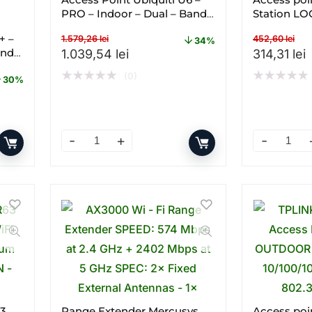
PRO – Indoor – Dual – Band –
Station L
Gigabit
GHz
+ –
1.579,26
lei
452,60
lei
34%
and –
Prețul inițial a fost: 1.579,26 lei.
Prețul curent este: 1.039,54 lei
Prețul iniț
P
1.039,54
lei
314,31
lei
★
★
★
★
★
★
★
★
★
★
(0)
30%
2,83 lei.
este: 691,13 lei.
 – Gigabit – PoE – Dual – band – WI – FI cantitate
Access Point Ubiquiti U6 – PRO – Indoor – Dual 
Access poi
63
Range Extender Mercusys
Access poi