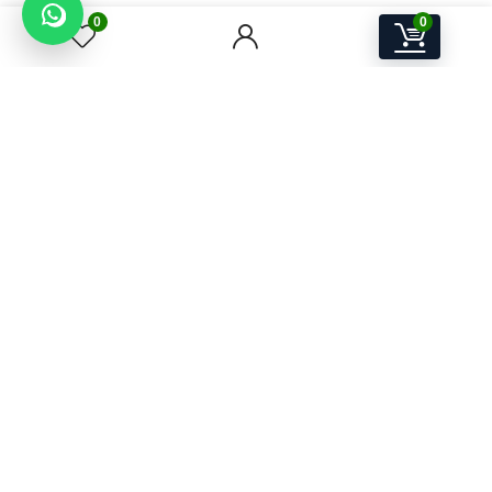
0
0
A.W.P.S Store
Electronice, IT & Device-uri Smart pentru acasă și birou
ANDIMA W.P. SOLUTIONS SRL
Str. Mihai Viteazu nr. 25, Seini, Maramureș, România
CUI 38528411
J24/1930/23.11.2017
Email:
contact@awps-store.ro
Program suport: Luni–Vineri, 09:00–17:00
Utile
Contact