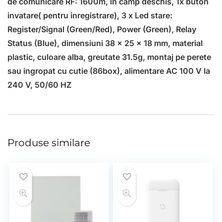
de comunicare RF: 1600m, in camp deschis, 1x buton
invatare( pentru inregistrare), 3 x Led stare:
Register/Signal (Green/Red), Power (Green), Relay
Status (Blue), dimensiuni 38 x 25 x 18 mm, material
plastic, culoare alba, greutate 31.5g, montaj pe perete
sau ingropat cu cutie (86box), alimentare AC 100 V la
240 V, 50/60 HZ
Produse similare