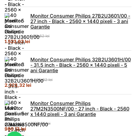
Monitor Consumer Philips 27B2U3601/00 -
27 inch - Black - 2560 x 1440 pixeli - 3 ani
Garantie
1.711,62
lei
Prețul inițial a fost: 1.711,62 lei.
Prețul curent este: 1.523,62 lei.
1.523,62
lei
Monitor Consumer Philips 32B2U3601H/00
- 31.5 inch - Black - 2560 x 1440 pixeli - 5
ani Garantie
2.525,62
lei
Prețul inițial a fost: 2.525,62 lei.
Prețul curent este: 2.323,32 lei.
2.323,32
lei
Monitor Consumer Philips
27M2N3500NF/00 - 27 inch - Black - 2560
x 1440 pixeli - 3 ani Garantie
1.193,62
lei
Prețul inițial a fost: 1.193,62 lei.
Prețul curent este: 980,13 lei.
980,13
lei