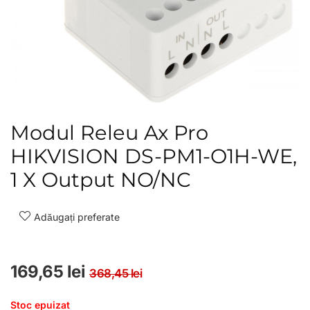
Modul Releu Ax Pro
HIKVISION DS-PM1-O1H-WE,
1 X Output NO/NC
Adăugați preferate
Prețul inițial a fost: 3
Prețul curent este: 169
169,65
lei
368,45
lei
Stoc epuizat