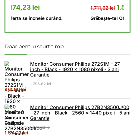
1.341,62 lei.
rent este: 1.174,23 lei.
Prețul inițial a fost: 1.711,62 
Prețul curent es
1.523,62
lei
1.711,62
lei
Grăbește-te! Oferta se încheie curând.
Doar pentru scurt timp
Monitor Consumer Philips 272S1M - 27
inch - Black - 1920 x 1080 pixeli - 3 ani
Garantie
1.796,62
lei
Prețul inițial a fost: 1.796,62 lei.
Prețul curent este: 910,90 lei.
910,90
lei
Monitor Consumer Philips 27B2N3500J/00
- 27 inch - Black - 2560 x 1440 pixeli - 5 ani
Garantie
1.341,62
lei
Prețul inițial a fost: 1.341,62 lei.
Prețul curent este: 1.174,23 lei.
1.174,23
lei