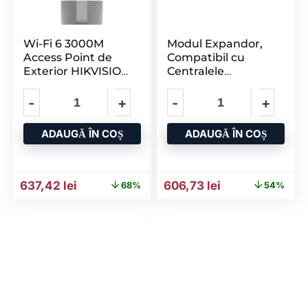
Wi-Fi 6 3000M
Modul Expandor,
Access Point de
Compatibil cu
Exterior HIKVISION
Centralele
DS-3WAP623E-SI 1
HIKVISION Ax Pro,
Comunicare
Bidirectionala
ADAUGĂ ÎN COȘ
ADAUGĂ ÎN COȘ
Prețul inițial a fost: 2.016,53 lei.
Prețul curent este: 637,42 lei.
Prețul inițial a fost: 1.317,
Prețul curent e
637,42
lei
606,73
lei
68%
54%