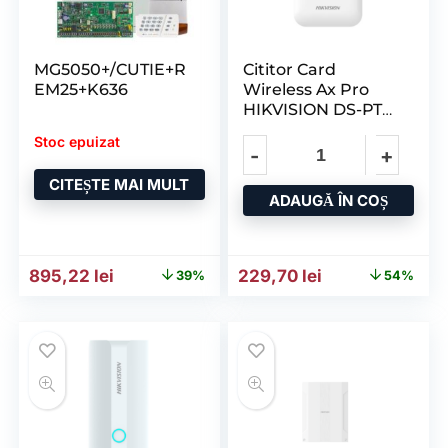
MG5050+/CUTIE+R
Cititor Card
EM25+K636
Wireless Ax Pro
HIKVISION DS-PT1-
WE(B); 868MHz
Stoc epuizat
Two-Way Tri
CITEȘTE MAI MULT
ADAUGĂ ÎN COȘ
Prețul inițial a fost: 1.477,04 lei.
Prețul curent este: 895,22 lei.
Prețul inițial a fost: 498,8
Prețul curent e
895,22
lei
229,70
lei
39%
54%