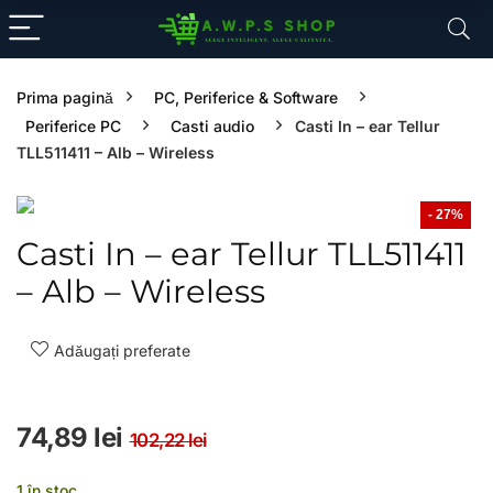
Prima pagină
PC, Periferice & Software
Periferice PC
Casti audio
Casti In – ear Tellur
TLL511411 – Alb – Wireless
- 27%
Casti In – ear Tellur TLL511411
– Alb – Wireless
Adăugați preferate
Prețul inițial a fost: 102
Prețul curent este: 74,8
74,89
lei
102,22
lei
1 în stoc