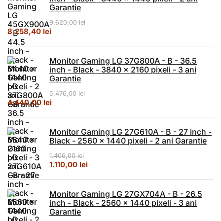
Garantie
9.620,00
lei
Prețul inițial a fost: 9.620,00 lei.
Prețul curent este: 8.258,40 lei.
8.258,40
lei
Monitor Gaming LG 37G800A - B - 36.5
inch - Black - 3840 x 2160 pixeli - 3 ani
Garantie
5.476,00
lei
Prețul inițial a fost: 5.476,00 lei.
Prețul curent este: 4.440,00 lei.
4.440,00
lei
Monitor Gaming LG 27G610A - B - 27 inch -
Black - 2560 x 1440 pixeli - 2 ani Garantie
1.406,00
lei
Prețul inițial a fost: 1.406,00 lei.
Prețul curent este: 1.110,00 lei.
1.110,00
lei
Monitor Gaming LG 27GX704A - B - 26.5
inch - Black - 2560 x 1440 pixeli - 3 ani
Garantie