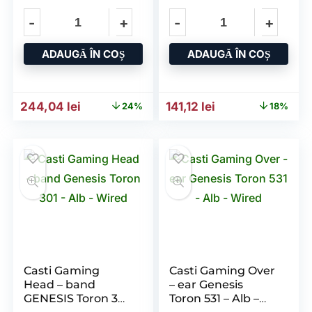
Negru –
2308 – Alb – Wired
Wireless/Wired
ADAUGĂ ÎN COȘ
ADAUGĂ ÎN COȘ
Prețul inițial a fost: 319,49 lei.
Prețul curent este: 244,04 lei.
Prețul inițial a fost: 172,2
Prețul curent este
244,04
lei
141,12
lei
24%
18%
Casti Gaming
Casti Gaming Over
Head – band
– ear Genesis
GENESIS Toron 301
Toron 531 – Alb –