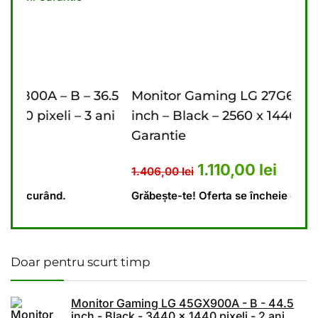
36.5
Monitor Gaming LG 27G610A – B – 27
Mo
 ani
inch – Black – 2560 x 1440 pixeli – 2 ani
in
Garantie
Ga
.476,00 lei.
rent este: 4.440,00 lei.
Prețul inițial a fost: 1.406,00 
Prețul curent este: 
1.110,00
lei
1.406,00
lei
9.
Grăbește-te! Oferta se încheie curând.
Gră
Doar pentru scurt timp
Monitor Gaming LG 45GX900A - B - 44.5
inch - Black - 3440 x 1440 pixeli - 2 ani