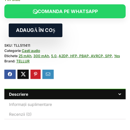
COMANDA PE WHATSAPP
ADAUGĂ ÎN COȘ
SKU:
TLL511411
Categorie
Casti audio
Etichete
25 mAh
,
300 mAh
,
5.0
,
A2DP, HFP, PBAP, AVRCP, SPP
,
Yes
Brand:
TELLUR
Descriere
Informații suplimentare
Recenzii (0)