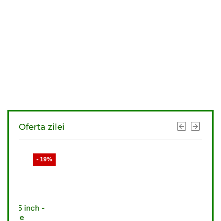
Oferta zilei
- 19%
- 21%