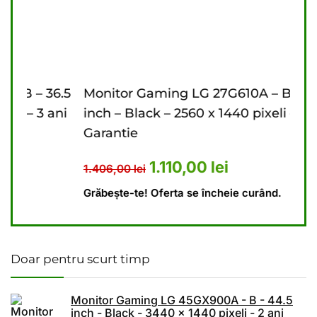
6.5
Monitor Gaming LG 27G610A – B – 27
Mon
ani
inch – Black – 2560 x 1440 pixeli – 2 ani
inch
Garantie
Gar
476,00 lei.
ent este: 4.440,00 lei.
Prețul inițial a fost: 1.406,00 l
Prețul curent este: 1
1.110,00
lei
1.406,00
lei
9.6
Grăbește-te! Oferta se încheie curând.
Grăb
Doar pentru scurt timp
Monitor Gaming LG 45GX900A - B - 44.5
inch - Black - 3440 x 1440 pixeli - 2 ani