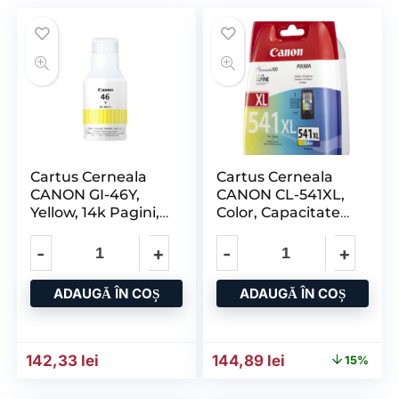
Cartus Cerneala
Cartus Cerneala
CANON GI-46Y,
CANON CL-541XL,
Yellow, 14k Pagini,
Color, Capacitate
Maxify GX6040,
15ml/400 Pagini,
GX7040.
pentru CANON
ADAUGĂ ÎN COȘ
ADAUGĂ ÎN COȘ
Prețul inițial a fost: 169,4
Prețul curent es
142,33
lei
144,89
lei
15%