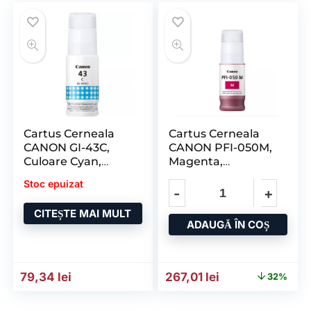
Cartus Cerneala
Cartus Cerneala
CANON GI-43C,
CANON PFI-050M,
Culoare Cyan,
Magenta,
Capacitate 3800
Capacitate 70ml,
Stoc epuizat
Pagini, 60ml,
pentru CANON TC-
pentru CANON
20
CITEȘTE MAI MULT
ADAUGĂ ÎN COȘ
Prețul inițial a fost: 392,2
Prețul curent es
79,34
lei
267,01
lei
32%