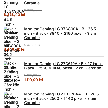
Garantie
9.620,00
lei
Prețul inițial a fost: 9.620,00 lei.
Prețul curent este: 8.258,40 lei.
8.258,40
lei
Monitor Gaming LG 37G800A - B - 36.5
inch - Black - 3840 x 2160 pixeli - 3 ani
Garantie
5.476,00
lei
Prețul inițial a fost: 5.476,00 lei.
Prețul curent este: 4.440,00 lei.
4.440,00
lei
Monitor Gaming LG 27G610A - B - 27 inch -
Black - 2560 x 1440 pixeli - 2 ani Garantie
1.406,00
lei
Prețul inițial a fost: 1.406,00 lei.
Prețul curent este: 1.110,00 lei.
1.110,00
lei
Monitor Gaming LG 27GX704A - B - 26.5
inch - Black - 2560 x 1440 pixeli - 3 ani
Garantie