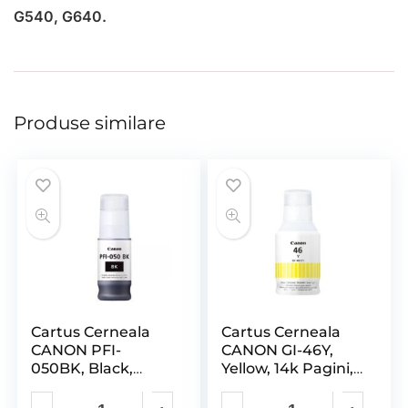
G540, G640.
Produse similare
Cartus Cerneala
Cartus Cerneala
CANON PFI-
CANON GI-46Y,
050BK, Black,
Yellow, 14k Pagini,
Capacitate 70ml,
Maxify GX6040,
pentru CANON TC-
GX7040.