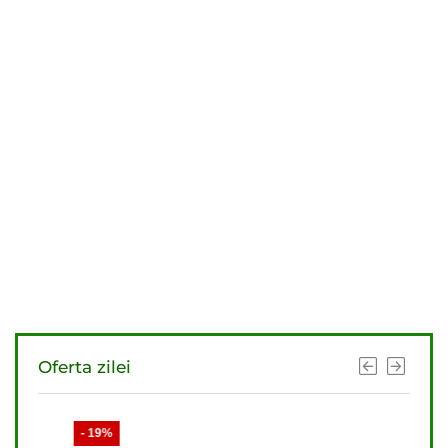
Oferta zilei
- 19%
- 21%