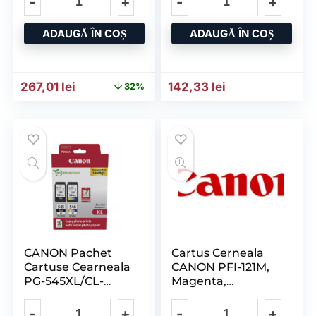
20
ADAUGĂ ÎN COȘ
ADAUGĂ ÎN COȘ
Prețul inițial a fost: 392,23 lei.
Prețul curent este: 267,01 lei.
267,01
lei
142,33
lei
32%
CANON Pachet
Cartus Cerneala
Cartuse Cearneala
CANON PFI-121M,
PG-545XL/CL-
Magenta,
546XL Photo Value
Capacitate 130ml,
Pack, Capacitate
pentru CANON