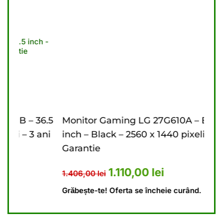
36.5
Monitor Gaming LG 27G610A – B – 27
Mo
 ani
inch – Black – 2560 x 1440 pixeli – 2 ani
in
Garantie
Ga
.476,00 lei.
rent este: 4.440,00 lei.
Prețul inițial a fost: 1.406,00 
Prețul curent este: 
1.110,00
lei
1.406,00
lei
9.
Grăbește-te! Oferta se încheie curând.
Gră