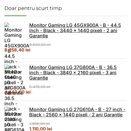
Doar pentru scurt timp
Monitor Gaming LG 45GX900A - B - 44.5
inch - Black - 3440 x 1440 pixeli - 2 ani
Garantie
9.620,00
lei
Prețul inițial a fost: 9.620,00 lei.
Prețul curent este: 8.258,40 lei.
8.258,40
lei
Monitor Gaming LG 37G800A - B - 36.5
inch - Black - 3840 x 2160 pixeli - 3 ani
Garantie
5.476,00
lei
Prețul inițial a fost: 5.476,00 lei.
Prețul curent este: 4.440,00 lei.
4.440,00
lei
Monitor Gaming LG 27G610A - B - 27 inch -
Black - 2560 x 1440 pixeli - 2 ani Garantie
1.406,00
lei
Prețul inițial a fost: 1.406,00 lei.
Prețul curent este: 1.110,00 lei.
1.110,00
lei