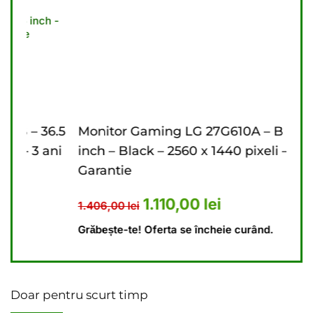
6.5
Monitor Gaming LG 27G610A – B – 27
Mon
ni
inch – Black – 2560 x 1440 pixeli – 2 ani
inch
Garantie
Gar
476,00 lei.
ent este: 4.440,00 lei.
Prețul inițial a fost: 1.406,00 le
Prețul curent este: 1
1.110,00
lei
1.406,00
lei
9.6
Grăbește-te! Oferta se încheie curând.
Grăb
Doar pentru scurt timp