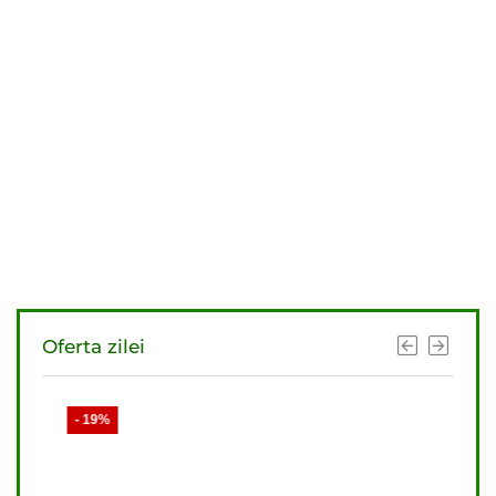
Oferta zilei
- 19%
- 21%