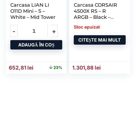
Carcasa LIAN LI
Carcasa CORSAIR
O11D Mini – S –
4500X RS – R
White – Mid Tower
ARGB – Black –
RGB – Mid Tower
Stoc epuizat
CITEȘTE MAI MULT
ADAUGĂ ÎN COȘ
Prețul inițial a fost: 843,13 lei.
Prețul curent este: 652,81 lei.
652,81
lei
1.301,88
lei
23%