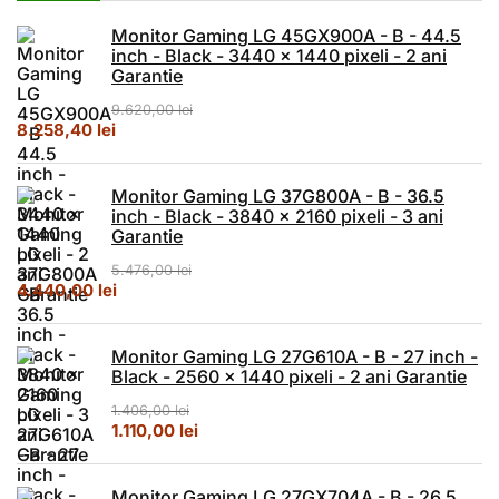
Monitor Gaming LG 45GX900A - B - 44.5
inch - Black - 3440 x 1440 pixeli - 2 ani
Garantie
9.620,00
lei
Prețul inițial a fost: 9.620,00 lei.
Prețul curent este: 8.258,40 lei.
8.258,40
lei
Monitor Gaming LG 37G800A - B - 36.5
inch - Black - 3840 x 2160 pixeli - 3 ani
Garantie
5.476,00
lei
Prețul inițial a fost: 5.476,00 lei.
Prețul curent este: 4.440,00 lei.
4.440,00
lei
Monitor Gaming LG 27G610A - B - 27 inch -
Black - 2560 x 1440 pixeli - 2 ani Garantie
1.406,00
lei
Prețul inițial a fost: 1.406,00 lei.
Prețul curent este: 1.110,00 lei.
1.110,00
lei
Monitor Gaming LG 27GX704A - B - 26.5