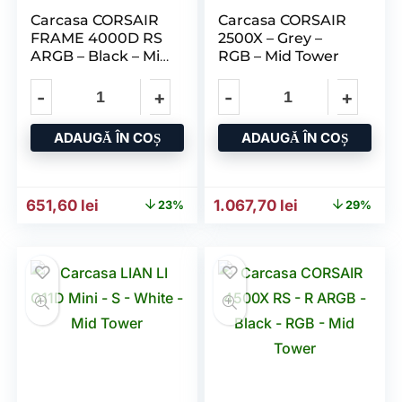
Carcasa CORSAIR
Carcasa CORSAIR
FRAME 4000D RS
2500X – Grey –
ARGB – Black – Mid
RGB – Mid Tower
Tower
ADAUGĂ ÎN COȘ
ADAUGĂ ÎN COȘ
Prețul inițial a fost: 849,88 lei.
Prețul curent este: 651,60 lei.
Prețul inițial a fost: 1.504
Prețul curent 
651,60
lei
1.067,70
lei
23%
29%