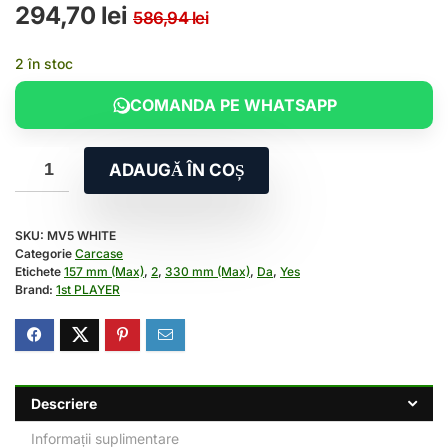
Prețul inițial a fost: 5
Prețul curent este: 29
294,70
lei
586,94
lei
2 în stoc
COMANDA PE WHATSAPP
ADAUGĂ ÎN COȘ
SKU:
MV5 WHITE
Categorie
Carcase
Etichete
157 mm (Max)
,
2
,
330 mm (Max)
,
Da
,
Yes
Brand:
1st PLAYER
Descriere
Informații suplimentare