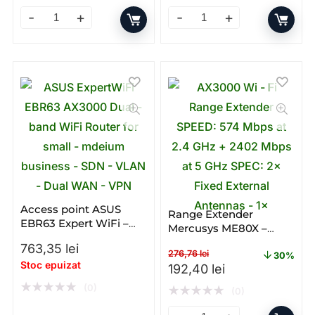
Access point Ubiquiti Nano Station LOCO5AC; MIMO 5
Router Ubiquiti UniFi Dream
Access point ASUS
Range Extender
EBR63 Expert WiFi –
Mercusys ME80X –
Gigabit – Dual – band –
Gigabit – Dual – band –
763,35
lei
WiFi 6 – AX
276,76
lei
WI – FI
30%
Stoc epuizat
Prețul inițial a fost: 276,76
Prețul curent e
192,40
lei
★
★
★
★
★
(0)
★
★
★
★
★
(0)