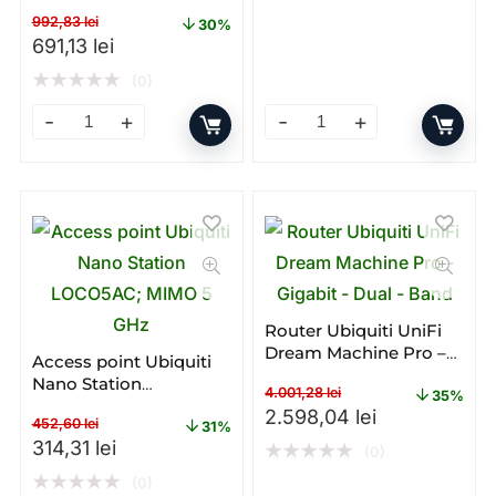
Dual – band – WI – FI
992,83
lei
30%
Prețul inițial a fost: 992,83 lei.
Prețul curent este: 691,13 lei.
691,13
lei
★
★
★
★
★
(0)
Access point Ubiquiti U6+ – Gigabit – PoE – Dual – band
Access Point Ubiquiti U6 – 
Router Ubiquiti UniFi
Dream Machine Pro –
Access point Ubiquiti
Gigabit – Dual – Band
Nano Station
4.001,28
lei
35%
LOCO5AC; MIMO 5 GHz
Prețul inițial a fost: 4.001
Prețul curent
2.598,04
lei
452,60
lei
31%
Prețul inițial a fost: 452,60 lei.
Prețul curent este: 314,31 lei.
314,31
lei
★
★
★
★
★
(0)
★
★
★
★
★
(0)