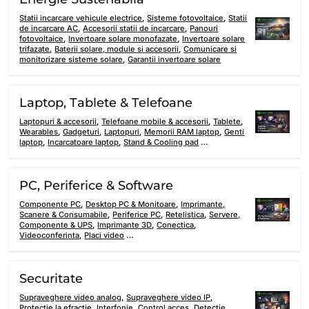
Statii incarcare vehicule electrice
,
Sisteme fotovoltaice
,
Statii
de incarcare AC
,
Accesorii statii de incarcare
,
Panouri
fotovoltaice
,
Invertoare solare monofazate
,
Invertoare solare
trifazate
,
Baterii solare, module si accesorii
,
Comunicare si
monitorizare sisteme solare
,
Garantii invertoare solare
Laptop, Tablete & Telefoane
Laptopuri & accesorii
,
Telefoane mobile & accesorii
,
Tablete
,
Wearables
,
Gadgeturi
,
Laptopuri
,
Memorii RAM laptop
,
Genti
laptop
,
Incarcatoare laptop
,
Stand & Cooling pad
…
PC, Periferice & Software
Componente PC
,
Desktop PC & Monitoare
,
Imprimante,
Scanere & Consumabile
,
Periferice PC
,
Retelistica
,
Servere,
Componente & UPS
,
Imprimante 3D
,
Conectica
,
Videoconferinta
,
Placi video
…
Securitate
Supraveghere video analog
,
Supraveghere video IP
,
Protectie la efractie
,
Interfonie
,
Control acces
,
Detectie