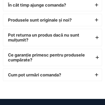
În cât timp ajunge comanda?
1–3 zile
Produsele sunt originale și noi?
lucrătoare
100% originale
Pot returna un produs dacă nu sunt
mulțumit?
14 zile
Ce garanție primesc pentru produsele
cumpărate?
garanție între 12 și 36
Cum pot urmări comanda?
luni