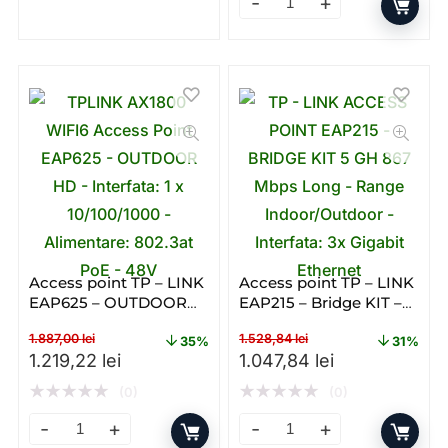
Range Extender Mercusys ME
Access point TP – LINK
Access point TP – LINK
EAP625 – OUTDOOR
EAP215 – Bridge KIT –
HD – Poe – Dual – band
Gigabit – PoE – Single –
1.887,00
lei
1.528,84
lei
– WiFi 6 – AX
Band – WI – FI
35%
31%
Prețul inițial a fost: 1.887,00 lei.
Prețul curent este: 1.219,22 lei.
Prețul inițial a fost: 1.528
Prețul curent 
1.219,22
lei
1.047,84
lei
★
★
★
★
★
★
★
★
★
★
(0)
(0)
Access point TP – LINK EAP625 – OUTDOOR HD – Poe – 
Access point TP – LINK EAP2