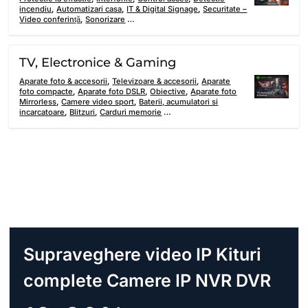
incendiu
,
Automatizari casa
,
IT & Digital Signage
,
Securitate –
Video conferință
,
Sonorizare
…
TV, Electronice & Gaming
Aparate foto & accesorii
,
Televizoare & accesorii
,
Aparate
foto compacte
,
Aparate foto DSLR
,
Obiective
,
Aparate foto
Mirrorless
,
Camere video sport
,
Baterii, acumulatori si
incarcatoare
,
Blitzuri
,
Carduri memorie
…
Supraveghere video IP Kituri
complete Camere IP NVR DVR