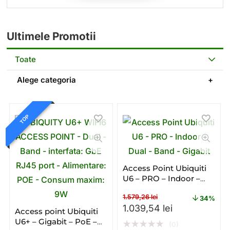
Ultimele Promotii
Toate
Alege categoria
TOP
Access Point Ubiquiti
U6 – PRO – Indoor –
Dual – Band – Gigabit
1.579,26
lei
34%
Prețul inițial a fost: 1.579,
Prețul curent
1.039,54
lei
Access point Ubiquiti
U6+ – Gigabit – PoE –
★
★
★
★
★
(0)