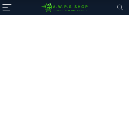
A.W.P.S. Shop
Componente PC, Electronice și
accesorii
Alege din mii de electronice: smartphone-uri,
laptopuri, sisteme desktop și echipamente de
supraveghere.
Oferte noi, livrare rapidă și garanția unui magazin de
încredere.