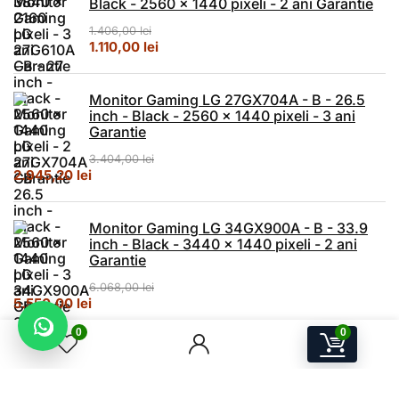
Black - 2560 x 1440 pixeli - 2 ani Garantie
1.406,00
lei
Prețul inițial a fost: 1.406,00 lei.
Prețul curent este: 1.110,00 lei.
1.110,00
lei
Monitor Gaming LG 27GX704A - B - 26.5
inch - Black - 2560 x 1440 pixeli - 3 ani
Garantie
3.404,00
lei
Prețul inițial a fost: 3.404,00 lei.
Prețul curent este: 2.945,20 lei.
2.945,20
lei
Monitor Gaming LG 34GX900A - B - 33.9
inch - Black - 3440 x 1440 pixeli - 2 ani
Garantie
6.068,00
lei
Prețul inițial a fost: 6.068,00 lei.
Prețul curent este: 5.550,00 lei.
5.550,00
lei
0
0