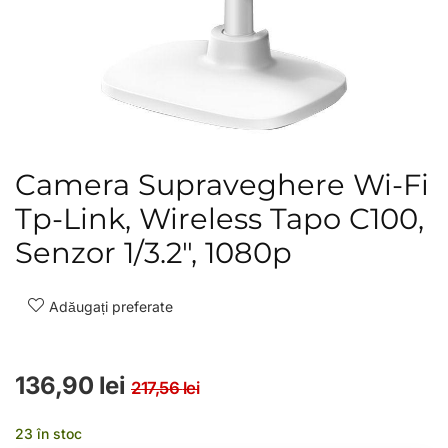
Camera Supraveghere Wi-Fi
Tp-Link, Wireless Tapo C100,
Senzor 1/3.2″, 1080p
Adăugați preferate
Prețul inițial a fost: 217
Prețul curent este: 136
136,90
lei
217,56
lei
23 în stoc