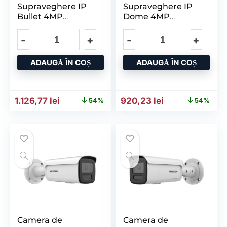
Supraveghere IP
Supraveghere IP
Bullet 4MP
Dome 4MP
HIKVISION DS-
HIKVISION DS-
2CD2T47G3-
2CD2147G3-
LIY(2.8MM)/BK,
LIY(2.8MM), Lentila
Lentila
Fixa
ADAUGĂ ÎN COȘ
ADAUGĂ ÎN COȘ
Prețul inițial a fost: 2.446,38 lei.
Prețul curent este: 1.126,77 lei.
Prețul inițial a fost: 1.998
Prețul curent e
1.126,77
lei
920,23
lei
54%
54%
Camera de
Camera de