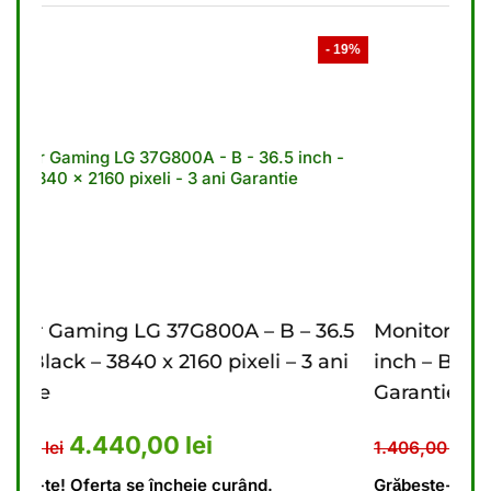
- 19%
- 21%
 – 36.5
Monitor Gaming LG 27G610A – B – 27
– 3 ani
inch – Black – 2560 x 1440 pixeli – 2 ani
Garantie
: 5.476,00 lei.
 curent este: 4.440,00 lei.
Prețul inițial a fost: 1.406,
Prețul curent es
1.110,00
lei
1.406,00
lei
Grăbește-te! Oferta se încheie curând.