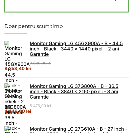
Doar pentru scurt timp
Monitor Gaming LG 45GX900A - B - 44.5
inch - Black - 3440 x 1440 pixeli - 2 ani
Garantie
9.620,00
lei
Prețul inițial a fost: 9.620,00 lei.
Prețul curent este: 8.258,40 lei.
8.258,40
lei
Monitor Gaming LG 37G800A - B - 36.5
inch - Black - 3840 x 2160 pixeli - 3 ani
Garantie
5.476,00
lei
Prețul inițial a fost: 5.476,00 lei.
Prețul curent este: 4.440,00 lei.
4.440,00
lei
Monitor Gaming LG 27G610A - B - 27 inch -