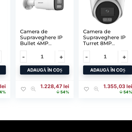
Camera de
Camera de
Supraveghere IP
Supraveghere IP
Bullet 4MP
Turret 8MP
HIKVISION DS-
HIKVISION DS-
2CD2643G2-
2CD2387G3-
K
LIZS2U(2.8-
LIY(2.8MM),
12MM), Lentila
Lentila Fixa
ADAUGĂ ÎN COȘ
ADAUGĂ ÎN COȘ
2,89 lei.
nițial a fost: 1.996,49 lei.
Prețul curent este: 919,24 lei.
Prețul inițial a fost: 2.668,56 lei.
Prețul curent este: 1.228,
Prețul iniția
4
lei
1.228,47
lei
1.355,03
le
4%
54%
54