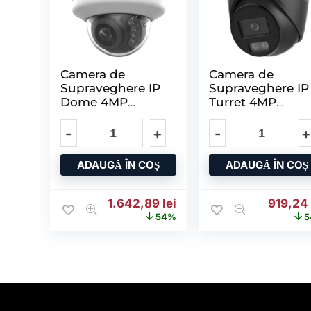
Camera de
Camera de
Supraveghere IP
Supraveghere IP
Dome 4MP
Turret 4MP
HIKVISION DS-
HIKVISION DS-
2CD2746G2H-
2CD2347G3-
IPTRZS2U/SL(2.8-
LI2UY(2.8MM)/B
12MM), Lentila
, Lentila
ADAUGĂ ÎN COȘ
ADAUGĂ ÎN COȘ
Prețul inițial a fost: 3.569,20 lei.
Prețul curent este: 1.64
Prețul i
1.642,89
lei
919,2
54%
5