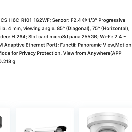
z CS-H6C-R101-1G2WF; Senzor: F2.4 @ 1/3″ Progressive
a: 4 mm, viewing angle: 85° (Diagonal), 75° (Horizontal),
ideo: H.264; Slot card microSd pana 255GB; Wi-Fi: 2.4 ~
M Adaptive Ethernet Port); Functii: Panoramic View,Motion
Mode for Privacy Protection, View from Anywhere(APP
0.218 g