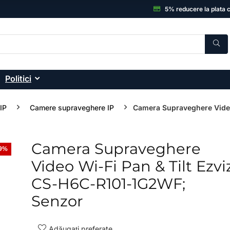
5% reducere la plata 
Politici
IP
Camere supraveghere IP
Camera Supraveghere Vid
Camera Supraveghere
19%
- 12%
Video Wi-Fi Pan & Tilt Ezvi
CS-H6C-R101-1G2WF;
Senzor
Adăugați preferate