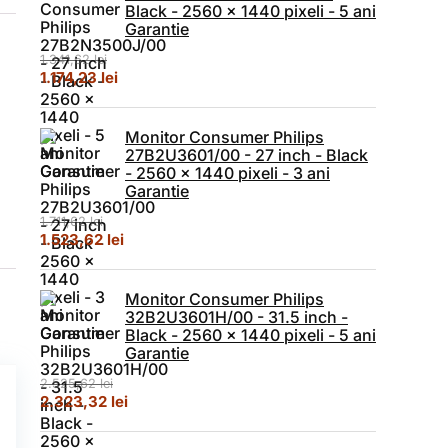
Black - 2560 x 1440 pixeli - 5 ani
Garantie
1.341,62
lei
Prețul inițial a fost: 1.341,62 lei.
Prețul curent este: 1.174,23 lei.
1.174,23
lei
Monitor Consumer Philips
27B2U3601/00 - 27 inch - Black
- 2560 x 1440 pixeli - 3 ani
Garantie
1.711,62
lei
Prețul inițial a fost: 1.711,62 lei.
Prețul curent este: 1.523,62 lei.
1.523,62
lei
Monitor Consumer Philips
32B2U3601H/00 - 31.5 inch -
Black - 2560 x 1440 pixeli - 5 ani
Garantie
2.525,62
lei
Prețul inițial a fost: 2.525,62 lei.
Prețul curent este: 2.323,32 lei.
2.323,32
lei