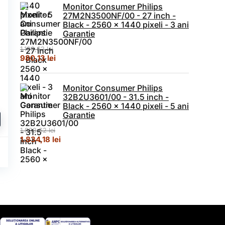
Monitor Consumer Philips
27M2N3500NF/00 - 27 inch -
Black - 2560 x 1440 pixeli - 3 ani
Garantie
1.193,62
lei
Prețul inițial a fost: 1.193,62 lei.
Prețul curent este: 980,13 lei.
980,13
lei
Monitor Consumer Philips
32B2U3601/00 - 31.5 inch -
Black - 2560 x 1440 pixeli - 5 ani
Garantie
1.933,62
lei
Prețul inițial a fost: 1.933,62 lei.
Prețul curent este: 1.834,18 lei.
1.834,18
lei
47 lei.
l a fost: 2.943,82 lei.
Prețul curent este: 1.355,03 lei.
i
%