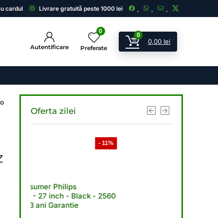
cu cardul
Livrare gratuită peste 1000 lei
0
0
0,00
lei
Autentificare
Preferate
eo
Oferta zilei
- 11%
- 8%
z