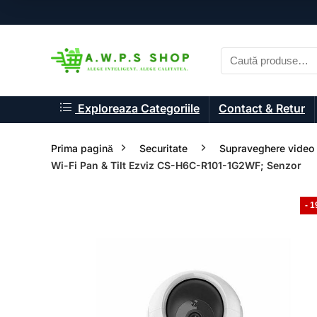
Exploreaza Categoriile
Contact & Retur
Prima pagină
Securitate
Supraveghere video 
Wi-Fi Pan & Tilt Ezviz CS-H6C-R101-1G2WF; Senzor
- 
- 11%
- 8%