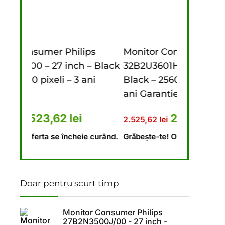
: 196,20 lei.
 158,76 lei.
ips
Monitor Consumer Philips
Monitor
 – Black
32B2U3601H/00 – 31.5 inch –
27B2N35
 ani
Black – 2560 x 1440 pixeli – 5
Black – 
ani Garantie
ani Gara
ei.
l a fost: 1.711,62 lei.
Prețul curent este: 1.523,62 lei.
Prețul inițial a fost: 2.525,
Prețul curent 
i
2.323,32
lei
2.525,62
lei
1.341,62
l
ie curând.
Grăbește-te! Oferta se încheie curând.
Grăbește-t
Doar pentru scurt timp
Monitor Consumer Philips
27B2N3500J/00 - 27 inch -