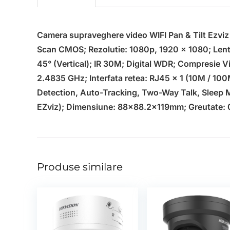
Camera supraveghere video WIFI Pan & Tilt Ezvi
Scan CMOS; Rezolutie: 1080p, 1920 × 1080; Lentil
45° (Vertical); IR 30M; Digital WDR; Compresie V
2.4835 GHz; Interfata retea: RJ45 × 1 (10M / 100
Detection, Auto-Tracking, Two-Way Talk, Sleep 
EZviz); Dimensiune: 88×88.2×119mm; Greutate: 
Produse similare