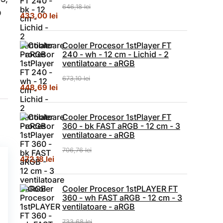
646,18
lei
D
Prețul inițial a fost: 646,18 lei.
Prețul curent este: 433,00 lei.
433,00
lei
Cooler Procesor 1stPlayer FT
240 - wh - 12 cm - Lichid - 2
ventilatoare - aRGB
673,10
lei
Prețul inițial a fost: 673,10 lei.
Prețul curent este: 448,69 lei.
448,69
lei
Cooler Procesor 1stPlayer FT
360 - bk FAST aRGB - 12 cm - 3
ventilatoare - aRGB
706,76
lei
Prețul inițial a fost: 706,76 lei.
Prețul curent este: 472,18 lei.
472,18
lei
Cooler Procesor 1stPLAYER FT
360 - wh FAST aRGB - 12 cm - 3
ventilatoare - aRGB
733,68
lei