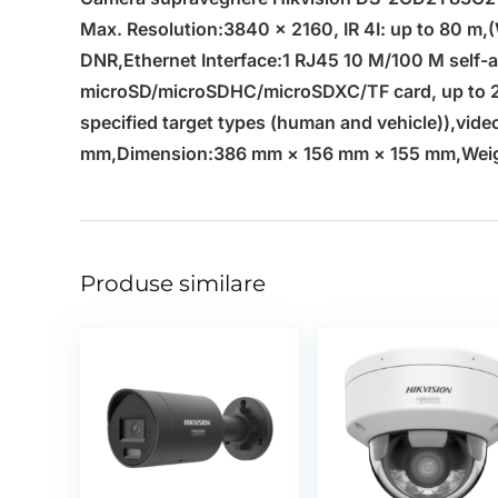
Max. Resolution:3840 × 2160, IR 4I: up to 80
DNR,Ethernet Interface:1 RJ45 10 M/100 M self-a
microSD/microSDHC/microSDXC/TF card, up to 25
specified target types (human and vehicle)),vi
mm,Dimension:386 mm × 156 mm × 155 mm,Weig
Produse similare