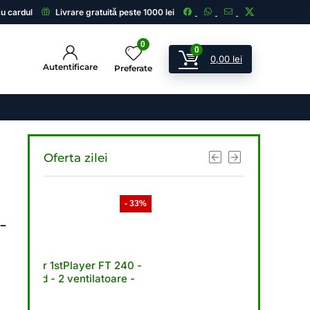
cu cardul
Livrare gratuită peste 1000 lei
0
0
0,00
lei
Autentificare
Preferate
Oferta zilei
- 33%
- 33%
-