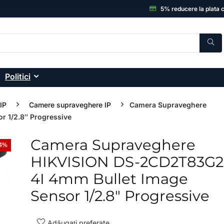
5% reducere la plata 
Politici
IP
Camere supraveghere IP
Camera Supraveghere
 1/2.8″ Progressive
Camera Supraveghere
54%
- 33%
HIKVISION DS-2CD2T83G2
4I 4mm Bullet Image
Sensor 1/2.8″ Progressive
Adăugați preferate