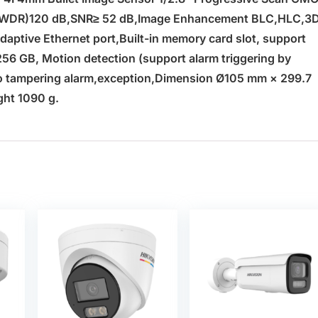
 m,(WDR)120 dB,SNR≥ 52 dB,Image Enhancement BLC,HLC,3
daptive Ethernet port,Built-in memory card slot, support
6 GB, Motion detection (support alarm triggering by
deo tampering alarm,exception,Dimension Ø105 mm × 299.7
ht 1090 g.