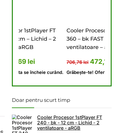
ost: 1.550,45 lei.
e: 720,09 lei.
ayer FT
Cooler Procesor 1stPlayer FT
Cooler
hid – 2
360 – bk FAST aRGB – 12 cm – 3
240 – b
ventilatoare – aRGB
ventil
i.
l a fost: 673,10 lei.
rețul curent este: 448,69 lei.
Prețul inițial a fost: 706,76
Prețul curent est
472,18
lei
706,76
lei
646,18
l
heie curând.
Grăbește-te! Oferta se încheie curând.
Grăbește
Doar pentru scurt timp
Cooler Procesor 1stPlayer FT
240 - bk - 12 cm - Lichid - 2
ventilatoare - aRGB
S,