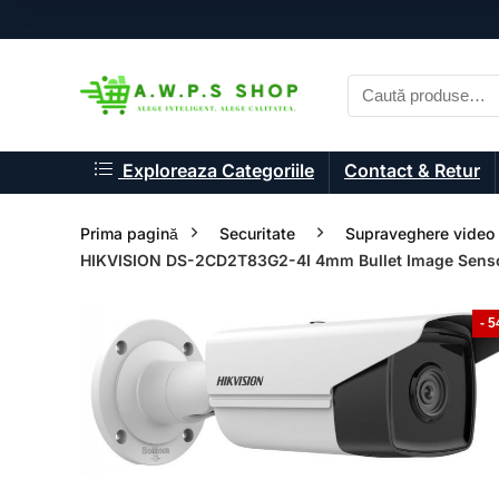
Exploreaza Categoriile
Contact & Retur
Prima pagină
Securitate
Supraveghere video 
HIKVISION DS-2CD2T83G2-4I 4mm Bullet Image Sensor
- 
- 33%
- 33%